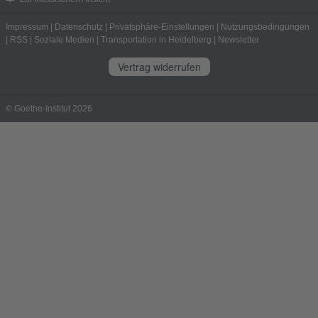
Impressum
|
Datenschutz
|
Privatsphäre-Einstellungen
|
Nutzungsbedingungen
|
RSS
|
Soziale Medien
|
Transportation in Heidelberg
|
Newsletter
Vertrag widerrufen
© Goethe-Institut 2026