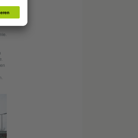
über Verkleidung
ist
nie.
u
e.
hen
n.