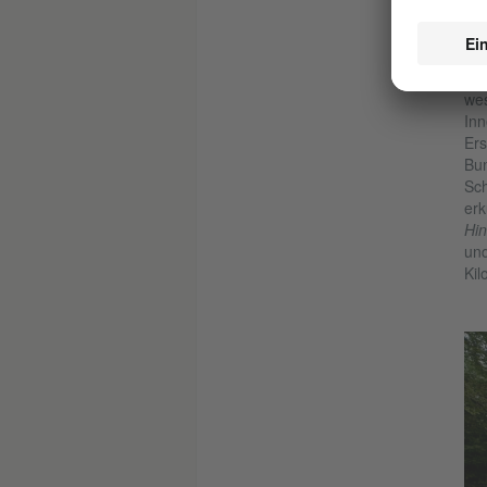
woh
wur
Der
wes
Inn
Ers
Bun
Sch
erk
Hin
und
Kil