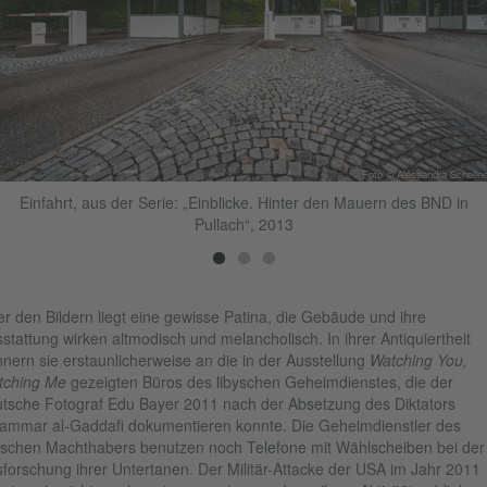
Foto © Alessandra Schelln
Einfahrt, aus der Serie: „Einblicke. Hinter den Mauern des BND in
Pullach“, 2013
r den Bildern liegt eine gewisse Patina, die Gebäude und ihre
stattung wirken altmodisch und melancholisch. In ihrer Antiquiertheit
nnern sie erstaunlicherweise an die in der Ausstellung
Watching You,
tching Me
gezeigten Büros des libyschen Geheimdienstes, die der
tsche Fotograf Edu Bayer 2011 nach der Absetzung des Diktators
mmar al-Gaddafi dokumentieren konnte. Die Geheimdienstler des
yschen Machthabers benutzen noch Telefone mit Wählscheiben bei der
forschung ihrer Untertanen. Der Militär-Attacke der USA im Jahr 2011