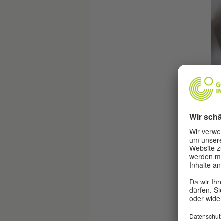
© Jens Klein
lein | Aus der Serie: Briefkasten | Fotos aus Personenakten der
Stasi-Unterlagenbehörde, 2012
Mit
Kün
DDR
Rel