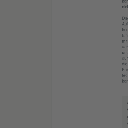
kon
nic
Die
Auß
in 
Ein
mit
an
und
dur
die
Kam
tec
kör