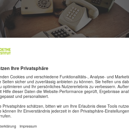
© Edu B
Edu Bayer, Libyens Internet-Überwachungszentrum, Tripolis, Libyen, 30
August 2011 | Aus der Serie Qaddafi Intelligence Room
 der deutschen Tradition der Überwachung beschäftigt sich der deutsc
stler Simon Menner, der Bilder aus dem Archiv der Staatssicherheit de
 vollkommen unbearbeitet an die Wände gehängt hat. Dass man mit 
ikten der Arbeit eines Geheimdienstes so unbehelligt arbeiten kann, ist