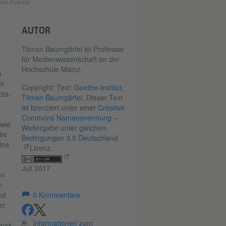
lian Roeder
AUTOR
Tilman Baumgärtel ist Professor
für Medienwissenschaft an der
Hochschule Mainz.
n
ch
Copyright: Text:
Goethe-Institut,
dia-
Tilman Baumgärtel
. Dieser Text
ist lizenziert unter einer
Creative
Commons Namensnennung –
 wie
Weitergabe unter gleichen
ie
Bedingungen 3.0 Deutschland
des
Lizenz.
Juli 2017
en
n
nd
0
Kommentare
er
teilen
teilen
Informationen zum
 and