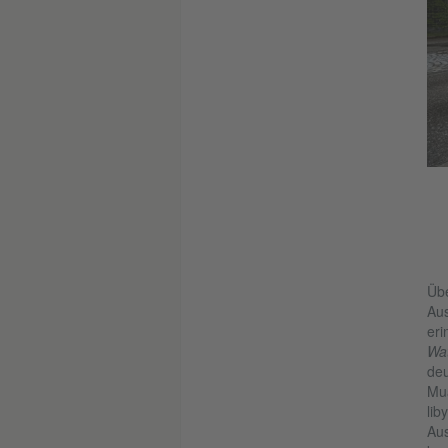
Foto und © Alessandra Schellnegger
cken, aus der Serie: „Einblicke. Hinter den Mauern des BND in
Pullach“, 2013
Übe
Aus
eri
Wa
deu
Mua
lib
Aus