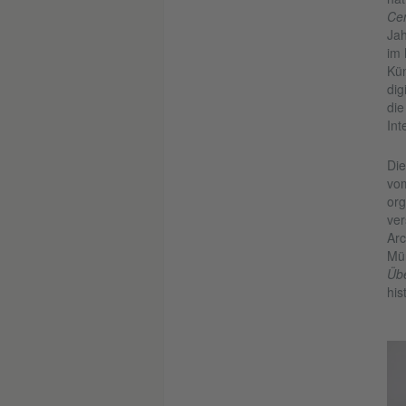
Ce
Jah
im 
Kün
dig
die
Int
Die
vom
org
ver
Arc
Mü
Üb
his