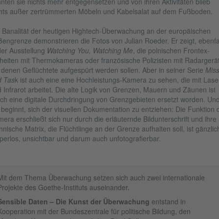
nten sie nichts mehr entgegensetzen und von ihren Aktivitäten blieb
hts außer zertrümmerten Möbeln und Kabelsalat auf dem Fußboden.
 Banalität der heutigen Hightech-Überwachung an der europäischen
engrenze demonstrieren die Fotos von Julian Roeder. Er zeigt, ebenfa
der Ausstellung
Watching You, Watching Me
, die polnischen Frontex-
heiten mit Thermokameras oder französische Polizisten mit Radargerä
 denen Geflüchtete aufgespürt werden sollen. Aber in seiner Serie
Miss
d Tas
k ist auch eine eine Hochleistungs-Kamera zu sehen, die mit Lase
 Infrarot arbeitet. Die alte Logik von Grenzen, Mauern und Zäunen ist
ch eine digitale Durchdringung von Grenzgebieten ersetzt worden. Un
 beginnt, sich der visuellen Dokumentation zu entziehen: Die Funktion 
era erschließt sich nur durch die erläuternde Bildunterschrift und ihre
hnische Matrix, die Flüchtlinge an der Grenze aufhalten soll, ist gänzlic
perlos, unsichtbar und darum auch unfotografierbar.
Mit dem Thema Überwachung setzen sich auch zwei internationale
Projekte des Goethe-Instituts auseinander.
Sensible Daten – Die Kunst der Überwachung
entstand in
Kooperation mit der Bundeszentrale für politische Bildung, den