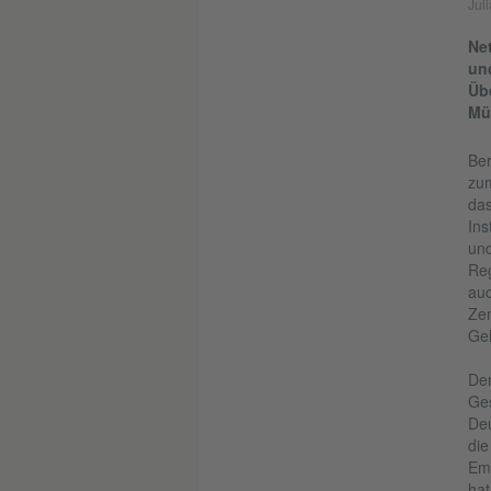
Jul
Ne
un
Üb
Mü
Ber
zum
das
Ins
und
Reg
auc
Zen
Geh
Der
Ges
Deu
die
Emp
hat