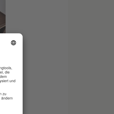
ayer
.
he
r
Mit freundlicher Genehmigung Simon Menner/BStU
den
Simon Menner, Ohne Titel, 2013 | Stasiagent während eines S