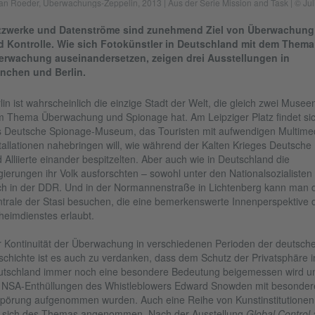
ian Roeder, Überwachungs-Zeppelin, 2013 | Aus der Serie Mission and Task | © Ju
tzwerke und Datenströme sind zunehmend Ziel von Überwachung
d Kontrolle. Wie sich Fotokünstler in Deutschland mit dem Thema
erwachung auseinandersetzen, zeigen drei Ausstellungen in
nchen und Berlin.
lin ist wahrscheinlich die einzige Stadt der Welt, die gleich zwei Musee
 Thema Überwachung und Spionage hat. Am Leipziger Platz findet si
 Deutsche Spionage-Museum, das Touristen mit aufwendigen Multime
tallationen nahebringen will, wie während der Kalten Krieges Deutsche
 Alliierte einander bespitzelten. Aber auch wie in Deutschland die
ierungen ihr Volk ausforschten – sowohl unter den Nationalsozialisten
h in der DDR. Und in der Normannenstraße in Lichtenberg kann man d
trale der Stasi besuchen, die eine bemerkenswerte Innenperspektive 
eimdienstes erlaubt.
 Kontinuität der Überwachung in verschiedenen Perioden der deutsch
chichte ist es auch zu verdanken, dass dem Schutz der Privatsphäre i
tschland immer noch eine besondere Bedeutung beigemessen wird u
 NSA-Enthüllungen des Whistleblowers Edward Snowden mit besonder
örung aufgenommen wurden. Auch eine Reihe von Kunstinstitutionen
 sich des Themas angenommen. Nach der Ausstellung
Global Control