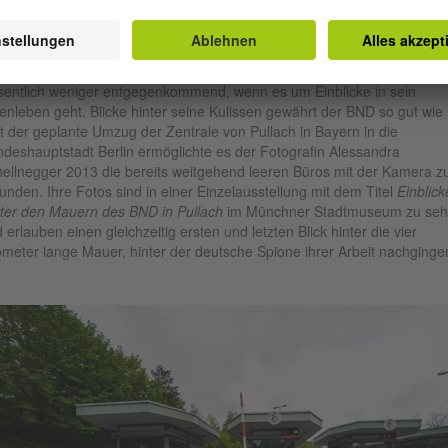
l eine weitere deutsche Besonderheit: Nach dem Untergang der DDR
de die Arbeit der Stasi von einer eigenen Behörde aufgearbeitet.
 westdeutsche Bundesnachrichtendienst (BND), der bis heute existiert, 
entlich weniger entgegenkommend, wenn es um Einblicke in sein
enleben geht. Blicke hinter seine Kulissen gewährt der BND so gut wie 
t der geplante Umzug der Zentrale von Pullach in Bayern in die
deshauptstadt Berlin ermöglichte es der Fotografin Alessandra
ellnegger 2013 die bereits weitgehend leeren Büros mit der Kamera z
unden. Ihre Fotos sind in einer Einzelausstellung mit dem Titel
Einblick
ter den Mauern des BND in Pullach
im Münchner Stadtmuseum zu se
 erlauben einen gleichzeitig ersten und letzten Blick hinter die vier
ometer lange Mauer, hinter der deutsche Spione ihrer Arbeit nachginge