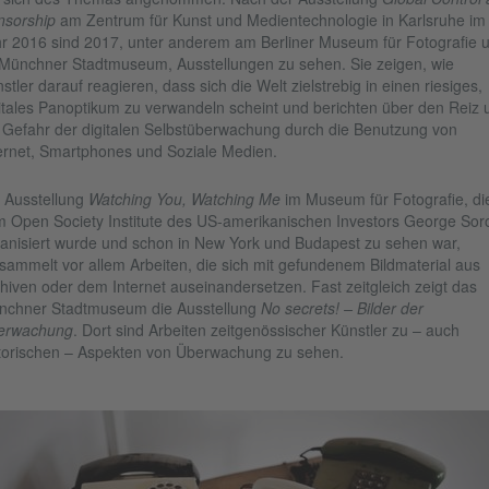
nsorship
am Zentrum für Kunst und Medientechnologie in Karlsruhe im
r 2016 sind 2017, unter anderem am Berliner Museum für Fotografie 
Münchner Stadtmuseum, Ausstellungen zu sehen. Sie zeigen, wie
stler darauf reagieren, dass sich die Welt zielstrebig in einen riesiges,
itales Panoptikum zu verwandeln scheint und berichten über den Reiz 
 Gefahr der digitalen Selbstüberwachung durch die Benutzung von
ernet, Smartphones und Soziale Medien.
 Ausstellung
Watching You, Watching Me
im Museum für Fotografie, di
 Open Society Institute des US-amerikanischen Investors George Sor
anisiert wurde und schon in New York und Budapest zu sehen war,
sammelt vor allem Arbeiten, die sich mit gefundenem Bildmaterial aus
hiven oder dem Internet auseinandersetzen. Fast zeitgleich zeigt das
nchner Stadtmuseum die Ausstellung
No secrets! – Bilder der
erwachung
. Dort sind Arbeiten zeitgenössischer Künstler zu – auch
torischen – Aspekten von Überwachung zu sehen.