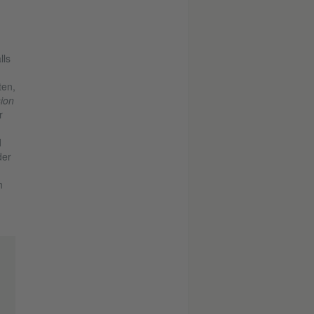
lls
ten,
ion
r
d
der
h