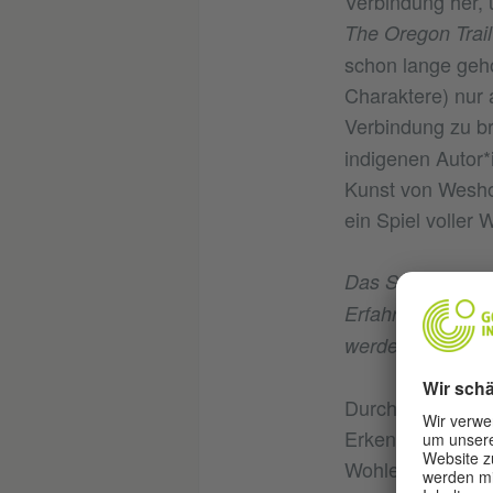
Verbindung her, 
The Oregon Trai
schon lange geho
Charaktere) nur 
Verbindung zu br
indigenen Autor*
Kunst von Weshoy
ein Spiel voller
Das Spiel und se
Erfahrung. Glaub
werden kann?
Durch die Linse 
Erkenntnisse üb
Wohle der nächst