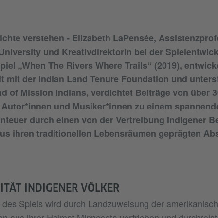
chte verstehen - Elizabeth LaPensée, Assistenzprof
University und Kreativdirektorin bei der Spielentwic
piel „When The Rivers Where Trails“ (2019), entwicke
 mit der Indian Land Tenure Foundation und unterst
 of Mission Indians, verdichtet Beiträge von über 
, Autor*innen und Musiker*innen zu einem spannend
enteuer durch einen von der Vertreibung Indigener 
s ihren traditionellen Lebensräumen geprägten Absc
ITÄT INDIGENER VÖLKER
 des Spiels wird durch Landzuweisung der amerikanisch
n aus ihrer Heimat Minnesota vertrieben und durchreis