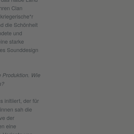
hren Clan
 kriegerische*r
d die Schönheit
ndete und
ine starke
lles Sounddesign
e Produktion. Wie
n?
nitiiert, der für
innen sah die
ve der
en eine