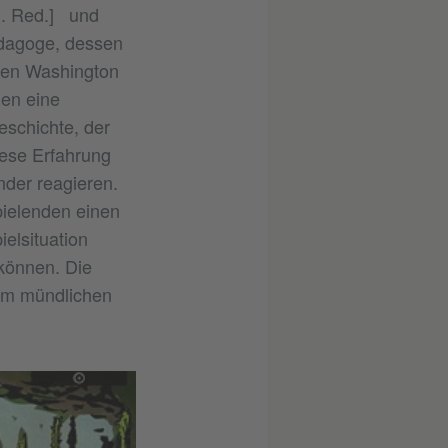
d. Red.] und
ädagoge, dessen
chen Washington
len eine
eschichte, der
ese Erfahrung
nder reagieren.
pielenden einen
elsituation
 können. Die
eim mündlichen