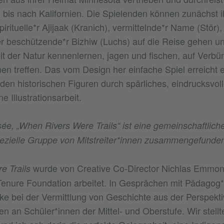
bis nach Kalifornien. Die Spielenden können zunächst i
irituelle*r Ajijaak (Kranich), vermittelnde*r Name (Stör),
 beschützende*r Bizhiw (Luchs) auf die Reise gehen un
it der Natur kennenlernen, jagen und fischen, auf Verbü
en treffen. Das vom Design her einfache Spiel erreicht e
it den historischen Figuren durch spärliches, eindrucksvo
 Illustrationsarbeit.
ée, „When Rivers Were Trails“ ist eine gemeinschaftlich
pezielle Gruppe von Mitstreiter*innen zusammengefunde
wurde von Creative Co-Director Nichlas Emmons i
e Trails
Tenure Foundation arbeitet. In Gesprächen mit Pädagog*
cke bei der Vermittlung von Geschichte aus der Perspekti
n an Schüler*innen der Mittel- und Oberstufe. Wir stellt