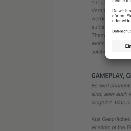
nur um deren Ges
Verantwortung au
werden. So wie
aufzeigt, können
Themen wie Klim
Weiterentwicklun
solche Spiele.
GAMEPLAY, G
Es wird behaupte
sind, aber auch 
wegführt. Was e
Aus Gesprächen 
Wisdom of the El