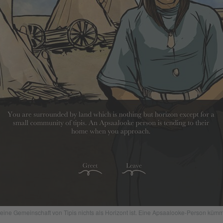
eine Gemeinschaft von Tipis nichts als Horizont ist. Eine Apsaalooke-Person kümm