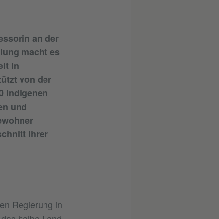
essorin an der
klung macht es
lt in
ützt von der
30 Indigenen
en und
Bewohner
hnitt ihrer
en Regierung in
t das halbe Land