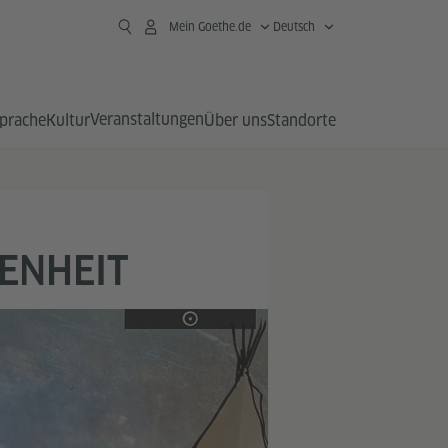
Mein Goethe.de
Deutsch
Veranstaltungen
prache
Kultur
Über uns
Standorte
ENHEIT