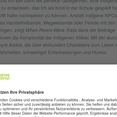
und ich sah darin die perfekte Gelegenheit, eine Indigen
zu entwickeln, das ich als Kind in der Schule gespielt h
l
fft hatte nachspielen zu können. Anstatt Indigene NPCs 
als Handeltreibende, Wegweisende oder Feinde mit den 
ingen, zeigt
dank der Beiträge 
When Rivers Were Trails
innen die Komplexität der Indigenen Völker. Mit der wu
ot Alvitre, die über einhundert Charaktere zum Leben e
 Wahrheiten, schwieriger Entscheidungen und Humor.
ine Geschichten machen die Vergangenheit zu einer gre
en Sie, dass durch diese Art der Erzählung auch die Zuk
des Indigenen Futurismus können wir auf die Vergangen
er die Zukunft zu gewinnen, aber wir müssen auch in d
en Generationen handeln. Beim Verständnis von Verträg