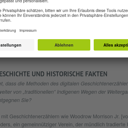
chichte, sondern auch darum, die fortwährende und akt
s Verträgen zu erkennen, um sicherzustellen, dass sie 
Indigene Perspektiven aus der 
When Rivers Were Trails
 Spiele auch ein Raum sein, in dem wir uns die Zukunft v
awandel, der Fortbestand von Sprachen und eine inklus
g von Technologien sind nur einige der vielen mögliche
ESCHICHTE UND HISTORISCHE FAKTEN
t, dass die Methoden des digitalen Geschichtenerzählen
weiter von „traditionellen“ Indigenen Wegen der Weiter
ntgegnen Sie?
mit Geschichtenerzählern wie Woodrow Morrison Jr. [vo
ders, ein gemeinnütziger Verein, der mündlich tradierte 