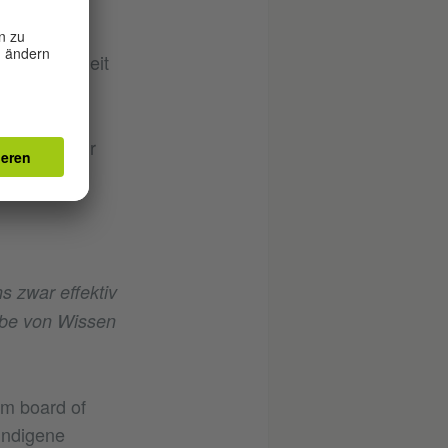
uelle
eingehalten
Vergangenheit
orstellen.
ivere
n Themen für
s zwar effektiv
gabe von Wissen
m board of
Indigene