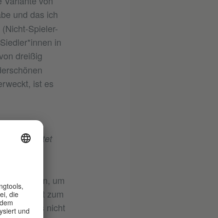
e Variante von
abe und das ich
(Nicht-Spieler-
Siedler*innen in
von dreißig
nderschönen
rweckt, ist es
ifbaren
unft gestaltet
heit schauen, um
er Gegenwart zum
en geht es nicht