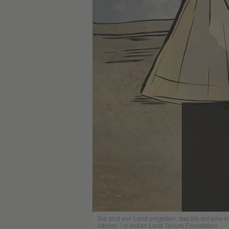
Sie sind von Land umgeben, das bis auf eine kl
nähern. | © Indian Land Tenure Foundation