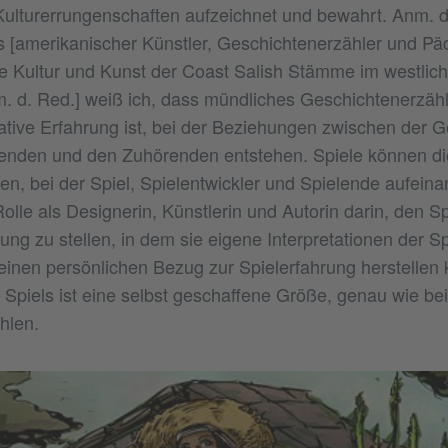
Kulturerrungenschaften aufzeichnet und bewahrt. Anm. 
 [amerikanischer Künstler, Geschichtenerzähler und P
die Kultur und Kunst der Coast Salish Stämme im westli
m. d. Red.] weiß ich, dass mündliches Geschichtenerzäh
ative Erfahrung ist, bei der Beziehungen zwischen der G
enden und den Zuhörenden entstehen. Spiele können di
len, bei der Spiel, Spielentwickler und Spielende aufeina
olle als Designerin, Künstlerin und Autorin darin, den S
ng zu stellen, in dem sie eigene Interpretationen der Spi
einen persönlichen Bezug zur Spielerfahrung herstellen
Spiels ist eine selbst geschaffene Größe, genau wie b
hlen.