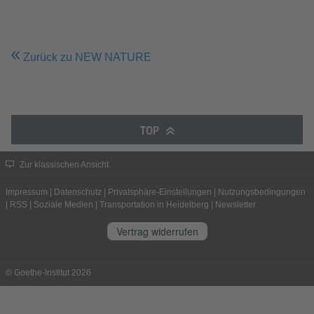
Zurück zu NEW NATURE
TOP
Zur klassischen Ansicht
Impressum
|
Datenschutz
|
Privatsphäre-Einstellungen
|
Nutzungsbedingungen
|
RSS
|
Soziale Medien
|
Transportation in Heidelberg
|
Newsletter
Vertrag widerrufen
© Goethe-Institut 2026