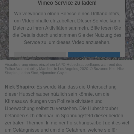
Vimeo-Service zu laden!
Wir verwenden einen Service eines Drittanbieters,
um Videoinhalte einzubetten. Dieser Service kann
Daten zu Ihren Aktivitäten sammeln. Bitte lesen Sie
die Details durch und stimmen Sie der Nutzung des
Service zu, um dieses Video anzusehen.
Mehr Informationen
Akzeptieren
One Flight
from
Massive Science
on
Vimeo
.
Visualisierung eines einzelnen LAPD-Hubschrauberfluges während des
Police Accountability Marches in Los Angeles, 2020. © Suzanne Kite, Nick
Shapiro, Ladan Siad, Aljumaine Gayle
Nick Shapiro
: Es wurde klar, dass die Untersuchung
dieser Hubschrauber nützlich sein könnte, um die
Klimaauswirkungen von Polizeiaktivitäten und
Überwachung selbst zu verstehen. Die Hubschrauber
befanden sich offenbar im Spannungsfeld dieser beiden
zentralen Themen. In meiner Forschungsarbeit geht es viel
um Gefängnisse und um die Gefahren, welche sie für