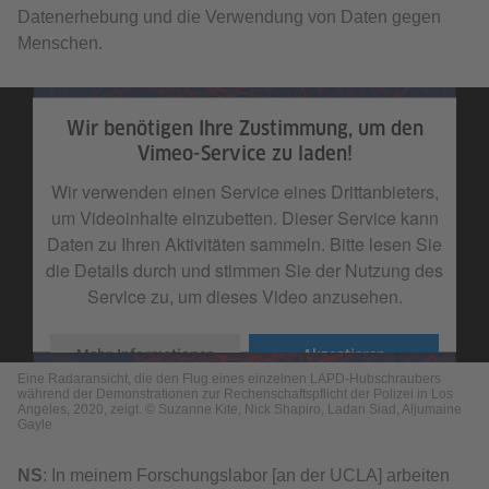
Datenerhebung und die Verwendung von Daten gegen
Menschen.
Eine Radaransicht, die den Flug eines einzelnen LAPD-Hubschraubers während
der Demonstrationen zur Rechenschaftspflicht der Polizei in Los Angeles, 2020,
Wir benötigen Ihre Zustimmung, um den
zeigt. © Suzanne Kite, Nick Shapiro, Ladan Siad, Aljumaine Gayle
Vimeo-Service zu laden!
Wir verwenden einen Service eines Drittanbieters,
um Videoinhalte einzubetten. Dieser Service kann
Daten zu Ihren Aktivitäten sammeln. Bitte lesen Sie
die Details durch und stimmen Sie der Nutzung des
Service zu, um dieses Video anzusehen.
Mehr Informationen
Akzeptieren
Looking Up
from
Massive Science
on
Vimeo
.
Eine Radaransicht, die den Flug eines einzelnen LAPD-Hubschraubers
während der Demonstrationen zur Rechenschaftspflicht der Polizei in Los
Angeles, 2020, zeigt. © Suzanne Kite, Nick Shapiro, Ladan Siad, Aljumaine
Gayle
NS
: In meinem Forschungslabor [an der UCLA] arbeiten