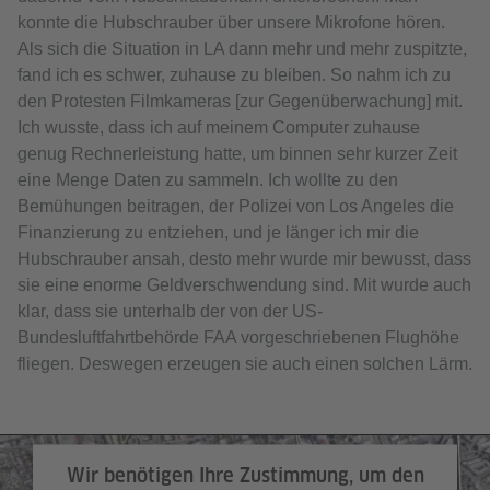
konnte die Hubschrauber über unsere Mikrofone hören.
Als sich die Situation in LA dann mehr und mehr zuspitzte,
fand ich es schwer, zuhause zu bleiben. So nahm ich zu
den Protesten Filmkameras [zur Gegenüberwachung] mit.
Ich wusste, dass ich auf meinem Computer zuhause
genug Rechnerleistung hatte, um binnen sehr kurzer Zeit
eine Menge Daten zu sammeln. Ich wollte zu den
Bemühungen beitragen, der Polizei von Los Angeles die
Finanzierung zu entziehen, und je länger ich mir die
Hubschrauber ansah, desto mehr wurde mir bewusst, dass
sie eine enorme Geldverschwendung sind. Mit wurde auch
klar, dass sie unterhalb der von der US-
Bundesluftfahrtbehörde FAA vorgeschriebenen Flughöhe
fliegen. Deswegen erzeugen sie auch einen solchen Lärm.
Visualisierung eines einzelnen LAPD-Hubschrauberfluges während des Police
Accountability Marches in Los Angeles, 2020. © Suzanne Kite, Nick Shapiro,
Wir benötigen Ihre Zustimmung, um den
Ladan Siad, Aljumaine Gayle