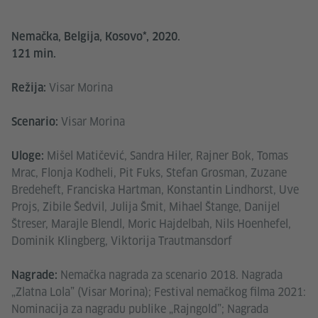
Nemačka, Belgija, Kosovo*, 2020.
121 min.
Visar Morina
Režija:
Visar Morina
Scenario:
Mišel Matičević, Sandra Hiler, Rajner Bok, Tomas
Uloge:
Mrac, Flonja Kodheli, Pit Fuks, Stefan Grosman, Zuzane
Bredeheft, Franciska Hartman, Konstantin Lindhorst, Uve
Projs, Zibile Šedvil, Julija Šmit, Mihael Štange, Danijel
Štreser, Marajle Blendl, Moric Hajdelbah, Nils Hoenhefel,
Dominik Klingberg, Viktorija Trautmansdorf
Nemačka nagrada za scenario 2018. Nagrada
Nagrade:
„Zlatna Lola” (Visar Morina); Festival nemačkog filma 2021:
Nominacija za nagradu publike „Rajngold”; Nagrada