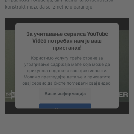
konstrukt može da se izmetne u paranoju.
За учитавање сервиса YouTube
Video потребан нам је ваш
пристанак!
Користимо услугу треће стране за
уграђивање садржаја мапе која може да
прикупља податке о вашој активности.
Молимо прегледајте детаље и прихватите
овај сервис да бисте погледали овај видео.
Више информација
Прихвати