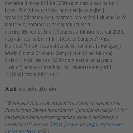
nemačke filmske kritike 2020: nominacija kao najbolji
igrani film (Visar Morina), nominacija za najbolji
scenario (Visar Morina), nagrada kao najbolji glumac (Mišel
Matičević) nominacija za najbolju filmsku
muziku (Benedikt Šifer); Sarajevski filmski festival 2020:
nagrada kao najbolji film „Heart of Sarajevo” (Visar
Morina); Filmski festival Sandens: nominacija kategoriji
World Cinema Dramatic Competition (Visar Morina);
Ciriški filmski festival 2020: nominacija za nagradu
„Fokus”; kosovski kandidat za Oskara u kategroriji
„Najbolji strani film” 2021.​​​​​​​
nemački, albanski
Jezik:
* Ovim nazivom se ne prejudicira status i u skladu je sa
Rezolucijom Saveta bezbednosti Ujedinjenih nacija 1244 i
mišljenjem Međunarodnog suda pravde o deklaraciji o
nezavisnosti Kosova (
https://www.srbija.gov.rs/kosovo-
metohija/168200
).