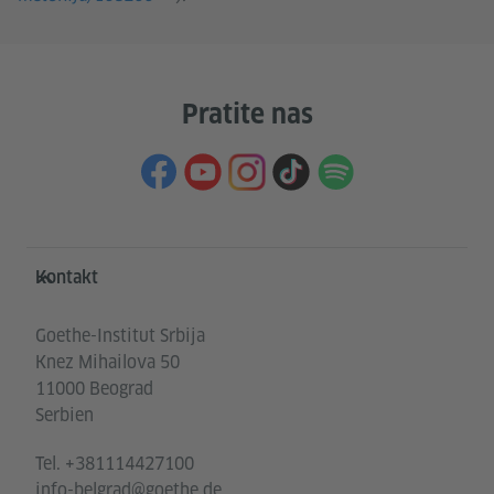
Pratite nas
Service- und Informationsbereich
Kontakt
Goethe-Institut Srbija
Knez Mihailova 50
11000 Beograd
Serbien
Tel.
+381114427100
info-belgrad@goethe.de