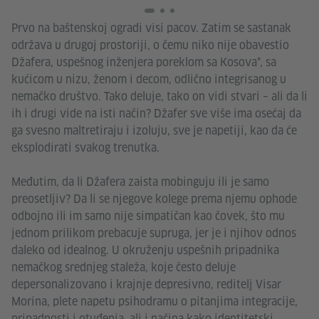
Prvo na baštenskoj ogradi visi pacov. Zatim se sastanak
održava u drugoj prostoriji, o čemu niko nije obavestio
Džafera, uspešnog inženjera poreklom sa Kosova*, sa
kućicom u nizu, ženom i decom, odlično integrisanog u
nemačko društvo. Tako deluje, tako on vidi stvari – ali da li
ih i drugi vide na isti način? Džafer sve više ima osećaj da
ga svesno maltretiraju i izoluju, sve je napetiji, kao da će
eksplodirati svakog trenutka.
Međutim, da li Džafera zaista mobinguju ili je samo
preosetljiv? Da li se njegove kolege prema njemu ophode
odbojno ili im samo nije simpatičan kao čovek, što mu
jednom prilikom prebacuje supruga, jer je i njihov odnos
daleko od idealnog. U okruženju uspešnih pripadnika
nemačkog srednjeg staleža, koje često deluje
depersonalizovano i krajnje depresivno, reditelj Visar
Morina, plete napetu psihodramu o pitanjima integracije,
pripadnosti i otuđenja, ali i načina kako identitetski