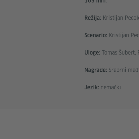
103 min.
Kristijan Pecol
Režija:
Kristijan Pecold​​
Scenario:
Tomas Šubert, Pau
Uloge:
Srebrni medved
Nagrade:
nemački
Jezik: