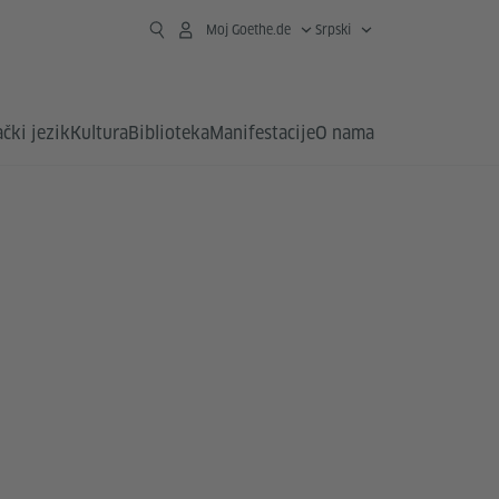
Moj Goethe.de
Srpski
čki jezik
Kultura
Biblioteka
Manifestacije
O nama