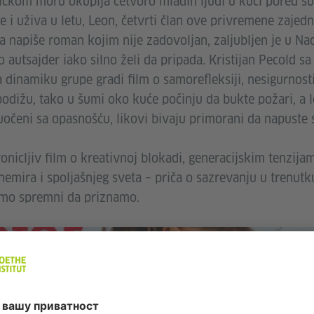
tičkom moru okuplja četvoro mladih ljudi u kući pored šu
e i uživa u letu, Leon, četvrti član ove privremene zajedn
napiše roman kojim nije zadovoljan, zaljubljen je u Nade
ao autsajder iako silno želi da pripada. Kristijan Pecold 
dinamiku grupe gradi film o samorefleksiji, nesigurnosti 
dižu, tako u šumi oko kuće počinju da bukte požari, a le
uočeni sa opasnošću, likovi bivaju primorani da napuste s
pronicljiv film o kreativnoj blokadi, generacijskim tenzija
nemira i spoljašnjeg sveta – priča o sazrevanju u trenut
smo spremni da priznamo.
За учитавање сервиса YouTube Video
потребан нам је ваш пристанак!
Користимо услугу треће стране за