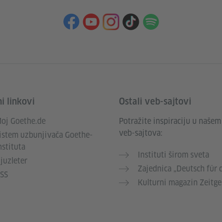
i linkovi
Ostali veb-sajtovi
oj Goethe.de
Potražite inspiraciju u našem
veb-sajtova:
istem uzbunjivača Goethe-
nstituta
Instituti širom sveta
juzleter
Zajednica „Deutsch für 
SS
Kulturni magazin Zeitge