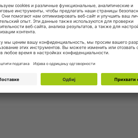
уграђивање садржаја мапе која може да
прикупља податке о вашој активности.
Молимо прегледајте детаље и прихватите овај
сервис да бисте погледали овај видео.
Више информација
Прихвати