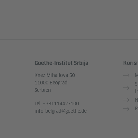
Goethe-Institut Srbija
Korisn
Service- und Informationsbereich
Knez Mihailova 50
M
11000 Beograd
S
Serbien
I
N
Tel.
+381114427100
R
info-belgrad@goethe.de