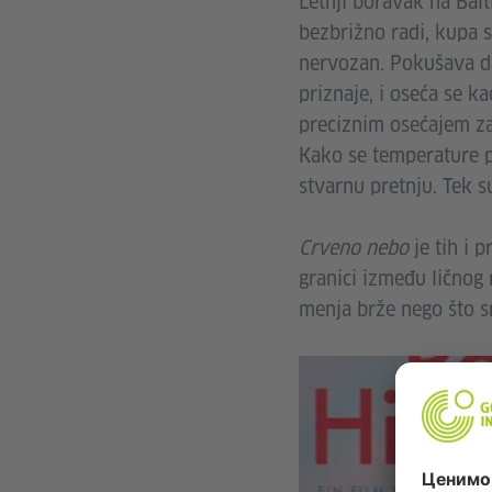
Letnji boravak na Bal
bezbrižno radi, kupa s
nervozan. Pokušava da 
priznaje, i oseća se k
preciznim osećajem za 
Kako se temperature po
stvarnu pretnju. Tek s
Crveno nebo
je tih i 
granici između ličnog 
menja brže nego što 