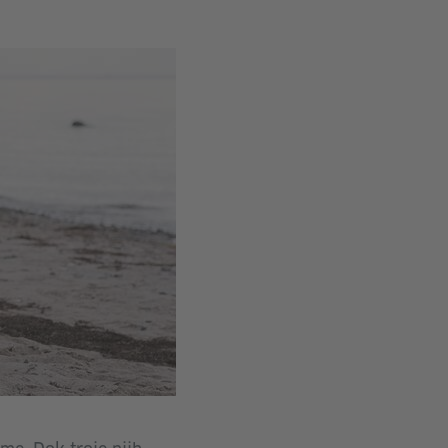
© The
Match
Factory