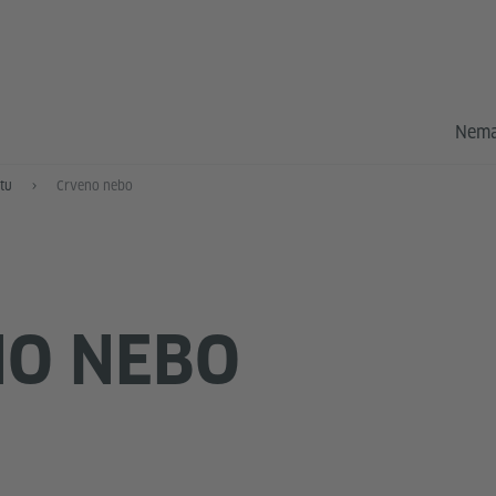
Nema
tu
Crveno nebo
NO NEBO