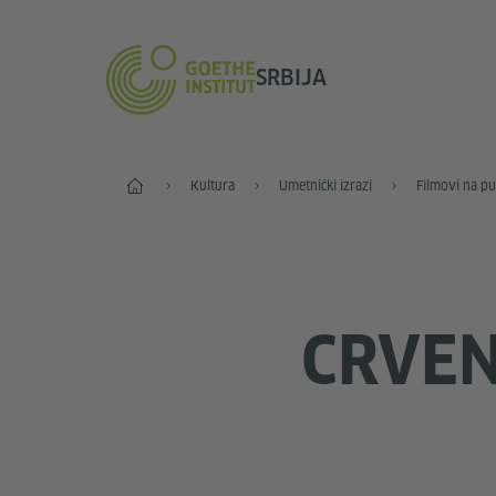
SRBIJA
Početak
Kultura
Umetnički izrazi
Filmovi na pu
CRVE