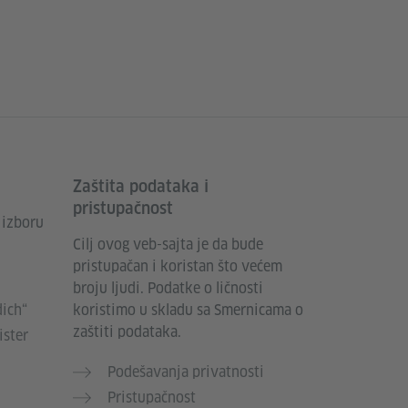
Zaštita podataka i
pristupačnost
 izboru
Cilj ovog veb-sajta je da bude
pristupačan i koristan što većem
broju ljudi. Podatke o ličnosti
dich“
koristimo u skladu sa Smernicama o
zaštiti podataka.
ister
Podešavanja privatnosti
Pristupačnost