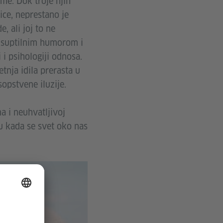
me. Dok troje njih
ice, neprestano je
, ali joj to ne
sa suptilnim humorom i
i psihologiji odnosa.
tnja idila prerasta u
opstvene iluzije.
ma i neuhvatljivoj
ku kada se svet oko nas