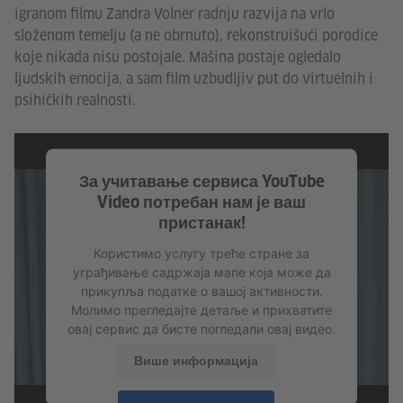
igranom filmu Zandra Volner radnju razvija na vrlo
složenom temelju (a ne obrnuto), rekonstruišući porodice
koje nikada nisu postojale. Mašina postaje ogledalo
ljudskih emocija, a sam film uzbudljiv put do virtuelnih i
psihičkih realnosti.
За учитавање сервиса YouTube
Video потребан нам је ваш
пристанак!
Користимо услугу треће стране за
уграђивање садржаја мапе која може да
прикупља податке о вашој активности.
Молимо прегледајте детаље и прихватите
овај сервис да бисте погледали овај видео.
Више информација