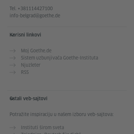
Tel.
+381114427100
info-belgrad@goethe.de
Korisni linkovi
Moj Goethe.de
Sistem uzbunjivača Goethe-Instituta
Njuzleter
RSS
Ostali veb-sajtovi
Potražite inspiraciju u našem izboru veb-sajtova:
Instituti širom sveta