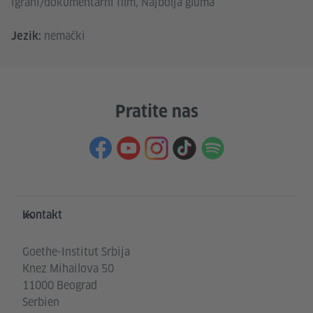
igrani/dokumentarni film, Najbolja gluma
nemački
Jezik:
Pratite nas
Service- und Informationsbereich
Kontakt
Goethe-Institut Srbija
Knez Mihailova 50
11000 Beograd
Serbien