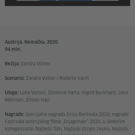
Прихвати
Austrija, Nemačka, 2020.
94 min.
Zandra Volner
Režija:
Zandra Volner i Roderik Varih
Scenario:
Lena Votson, Dominik Varta, Ingrid Burkhard, Jana
Uloge:
Mekinon, Zimon Hacl
Specijalna nagrada žirija Berlinala 2020; nagrade
Nagrade:
Festivala austrijskog filma „Dijagonale” 2020. u sledećim
kategorijama: Najbolji film, Najbolji dizajn zvuka, Najbolji