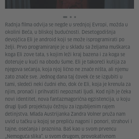
Radnja filma odvija se negde u srednjoj Evropi, možda u
okolini Beča, u bliskoj budućnosti. Desetogodišnja
devojčica Eli je android koji se može isprogramirati po
želji. Prvo programiranje je u skladu sa željama muškarca
koga Eli zove tata, s kojim leži kraj bazena i za koga se
doteruje u kući na obodu šume. Eli je takoreći kutija za
njegova sećanja, koja njoj lično ne znače ništa, ali njemu
zato znače sve. Jednog dana taj čovek će se izgubiti u
tami, sledeći neki čudni eho, dok će Eli, koja je krenula za
njim, pronaći i prihvatiti nepoznati ljudi. Kod njih je čeka
novi identitet, nova fantazmagorična egzistencija, u koju
drugi ljudi projektuju čežnju za izgubljenim rajem
detinjstva. Mlada Austrijanka Zandra Volner pruža nam
uvid u tačku u kojoj se prepliću nagoni i ponori, strahovi i
tajne, osećanja i praznina. Baš kao u svom prvencu
„Nemoguća slika”, u svom drugom, provokativnom