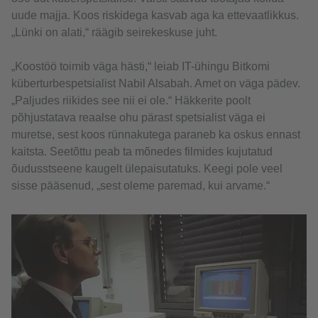
uude majja. Koos riskidega kasvab aga ka ettevaatlikkus.
„Lünki on alati,“ räägib seirekeskuse juht.
„Koostöö toimib väga hästi,“ leiab IT-ühingu Bitkomi
küberturbespetsialist Nabil Alsabah. Amet on väga pädev.
„Paljudes riikides see nii ei ole.“ Häkkerite poolt
põhjustatava reaalse ohu pärast spetsialist väga ei
muretse, sest koos rünnakutega paraneb ka oskus ennast
kaitsta. Seetõttu peab ta mõnedes filmides kujutatud
õudusstseene kaugelt ülepaisutatuks. Keegi pole veel
sisse pääsenud, „sest oleme paremad, kui arvame.“