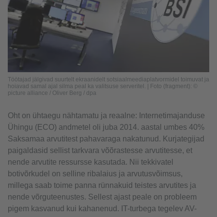
Töötajad jälgivad suurtelt ekraanidelt sotsiaalmeediaplatvormidel toimuvat ja
hoiavad samal ajal silma peal ka valitsuse serveritel. | Foto (fragment): ©
picture alliance / Oliver Berg / dpa
Oht on ühtaegu nähtamatu ja reaalne: Internetimajanduse
Ühingu (ECO) andmetel oli juba 2014. aastal umbes 40%
Saksamaa arvutitest pahavaraga nakatunud. Kurjategijad
paigaldasid sellist tarkvara võõrastesse arvutitesse, et
nende arvutite ressursse kasutada. Nii tekkivatel
botivõrkudel on selline ribalaius ja arvutusvõimsus,
millega saab toime panna rünnakuid teistes arvutites ja
nende võrguteenustes. Sellest ajast peale on probleem
pigem kasvanud kui kahanenud. IT-turbega tegelev AV-