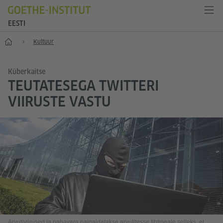
EESTI
Esileht
Kultuur
Küberkaitse
TEUTATESEGA TWITTERI
VIIRUSTE VASTU
Arvutiviirused ja pahavara paigaldatakse arvutitesse tihtipeale selleks, et