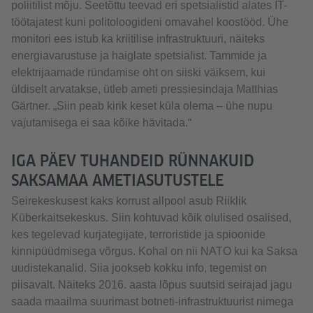
poliitilist mõju. Seetõttu teevad eri spetsialistid alates IT-
töötajatest kuni politoloogideni omavahel koostööd. Ühe
monitori ees istub ka kriitilise infrastruktuuri, näiteks
energiavarustuse ja haiglate spetsialist. Tammide ja
elektrijaamade ründamise oht on siiski väiksem, kui
üldiselt arvatakse, ütleb ameti pressiesindaja Matthias
Gärtner. „Siin peab kirik keset küla olema – ühe nupu
vajutamisega ei saa kõike hävitada.“
IGA PÄEV TUHANDEID RÜNNAKUID
SAKSAMAA AMETIASUTUSTELE
Seirekeskusest kaks korrust allpool asub Riiklik
Küberkaitsekeskus. Siin kohtuvad kõik olulised osalised,
kes tegelevad kurjategijate, terroristide ja spioonide
kinnipüüdmisega võrgus. Kohal on nii NATO kui ka Saksa
uudistekanalid. Siia jookseb kokku info, tegemist on
piisavalt. Näiteks 2016. aasta lõpus suutsid seirajad jagu
saada maailma suurimast botneti-infrastruktuurist nimega