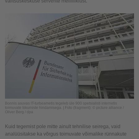
valitsuskeskuse serverite meililiiklust.
Bonnis asuvas IT-turbeametis tegeleb üle 900 spetsialisti internetis
toimuvate liikumiste hindamisega. | Foto (fragment): © picture alliance /
Oliver Berg / dpa
Kuid tegemist pole mitte ainult tehnilise seirega, vaid
analüüsitakse ka võrgus toimuvate võimalike rünnakute