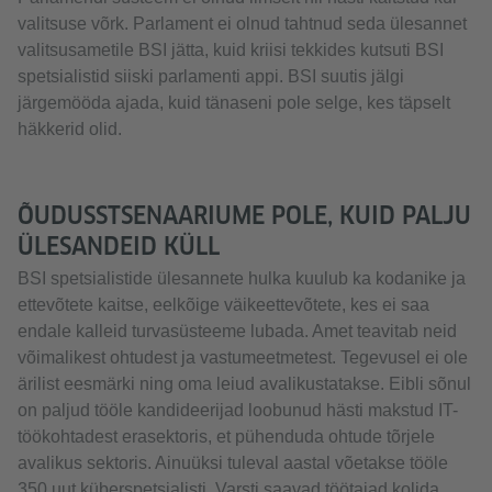
valitsuse võrk. Parlament ei olnud tahtnud seda ülesannet
valitsusametile BSI jätta, kuid kriisi tekkides kutsuti BSI
spetsialistid siiski parlamenti appi. BSI suutis jälgi
järgemööda ajada, kuid tänaseni pole selge, kes täpselt
häkkerid olid.
ÕUDUSSTSENAARIUME POLE, KUID PALJU
ÜLESANDEID KÜLL
BSI spetsialistide ülesannete hulka kuulub ka kodanike ja
ettevõtete kaitse, eelkõige väikeettevõtete, kes ei saa
endale kalleid turvasüsteeme lubada. Amet teavitab neid
võimalikest ohtudest ja vastumeetmetest. Tegevusel ei ole
ärilist eesmärki ning oma leiud avalikustatakse. Eibli sõnul
on paljud tööle kandideerijad loobunud hästi makstud IT-
töökohtadest erasektoris, et pühenduda ohtude tõrjele
avalikus sektoris. Ainuüksi tuleval aastal võetakse tööle
350 uut küberspetsialisti. Varsti saavad töötajad kolida