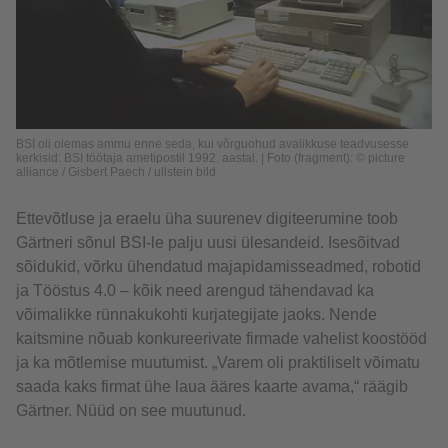
BSI oli olemas ammu enne seda, kui võrguohud avalikkuse teadvusesse
kerkisid: BSI töötaja ametipostil 1992. aastal. | Foto (fragment): © picture
alliance / Gisbert Paech / ullstein bild
Ettevõtluse ja eraelu üha suurenev digiteerumine toob
Gärtneri sõnul BSI-le palju uusi ülesandeid. Isesõitvad
sõidukid, võrku ühendatud majapidamisseadmed, robotid
ja Tööstus 4.0 – kõik need arengud tähendavad ka
võimalikke rünnakukohti kurjategijate jaoks. Nende
kaitsmine nõuab konkureerivate firmade vahelist koostööd
ja ka mõtlemise muutumist. „Varem oli praktiliselt võimatu
saada kaks firmat ühe laua ääres kaarte avama,“ räägib
Gärtner. Nüüd on see muutunud.