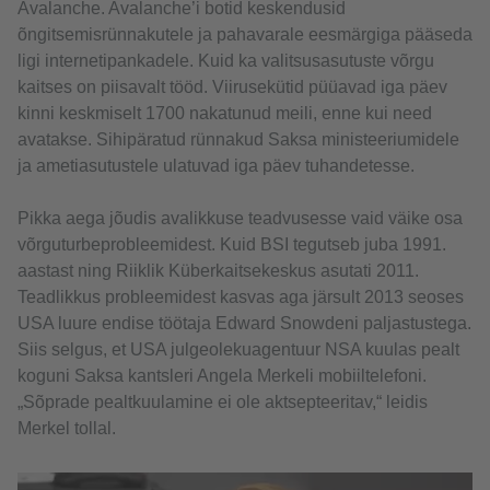
Avalanche. Avalanche’i botid keskendusid
õngitsemisrünnakutele ja pahavarale eesmärgiga pääseda
ligi internetipankadele. Kuid ka valitsusasutuste võrgu
kaitses on piisavalt tööd. Viirusekütid püüavad iga päev
kinni keskmiselt 1700 nakatunud meili, enne kui need
avatakse. Sihipäratud rünnakud Saksa ministeeriumidele
ja ametiasutustele ulatuvad iga päev tuhandetesse.
Pikka aega jõudis avalikkuse teadvusesse vaid väike osa
võrguturbeprobleemidest. Kuid BSI tegutseb juba 1991.
aastast ning Riiklik Küberkaitsekeskus asutati 2011.
Teadlikkus probleemidest kasvas aga järsult 2013 seoses
USA luure endise töötaja Edward Snowdeni paljastustega.
Siis selgus, et USA julgeolekuagentuur NSA kuulas pealt
koguni Saksa kantsleri Angela Merkeli mobiiltelefoni.
„Sõprade pealtkuulamine ei ole aktsepteeritav,“ leidis
Merkel tollal.