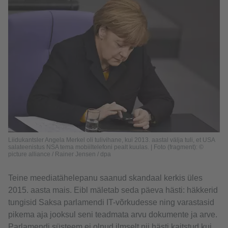
Liidukantsler Angela Merkel oli tulivihane, kui 2013. aastal välja tuli, et USA
salateenistus NSA tema mobiiltelefoni pealt kuulas. | Foto (fragment): ©
picture alliance / Rainer Jensen / dpa
Teine meediatähelepanu saanud skandaal kerkis üles
2015. aasta mais. Eibl mäletab seda päeva hästi: häkkerid
tungisid Saksa parlamendi IT-võrkudesse ning varastasid
pikema aja jooksul seni teadmata arvu dokumente ja arve.
Parlamendi süsteem ei olnud ilmselt nii hästi kaitstud kui