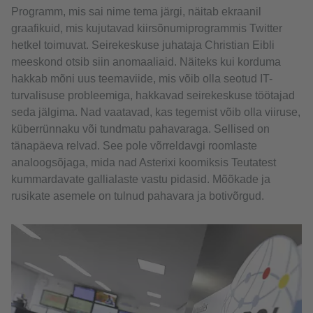
Programm, mis sai nime tema järgi, näitab ekraanil
graafikuid, mis kujutavad kiirsõnumiprogrammis Twitter
hetkel toimuvat. Seirekeskuse juhataja Christian Eibli
meeskond otsib siin anomaaliaid. Näiteks kui korduma
hakkab mõni uus teemaviide, mis võib olla seotud IT-
turvalisuse probleemiga, hakkavad seirekeskuse töötajad
seda jälgima. Nad vaatavad, kas tegemist võib olla viiruse,
küberrünnaku või tundmatu pahavaraga. Sellised on
tänapäeva relvad. See pole võrreldavgi roomlaste
analoogsõjaga, mida nad Asterixi koomiksis Teutatest
kummardavate gallialaste vastu pidasid. Mõõkade ja
rusikate asemele on tulnud pahavara ja botivõrgud.