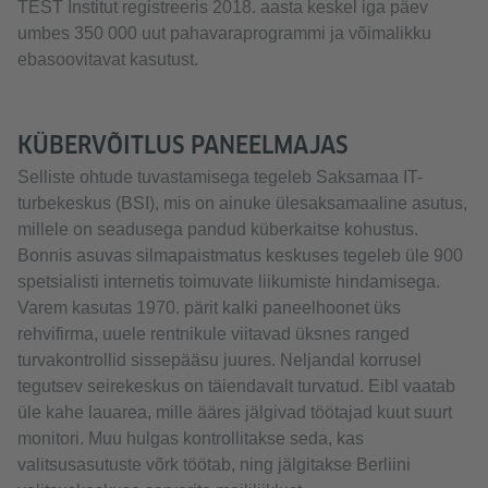
TEST Institut registreeris 2018. aasta keskel iga päev
umbes 350 000 uut pahavaraprogrammi ja võimalikku
ebasoovitavat kasutust.
KÜBERVÕITLUS PANEELMAJAS
Selliste ohtude tuvastamisega tegeleb Saksamaa IT-
turbekeskus (BSI), mis on ainuke ülesaksamaaline asutus,
millele on seadusega pandud küberkaitse kohustus.
Bonnis asuvas silmapaistmatus keskuses tegeleb üle 900
spetsialisti internetis toimuvate liikumiste hindamisega.
Varem kasutas 1970. pärit kalki paneelhoonet üks
rehvifirma, uuele rentnikule viitavad üksnes ranged
turvakontrollid sissepääsu juures. Neljandal korrusel
tegutsev seirekeskus on täiendavalt turvatud. Eibl vaatab
üle kahe lauarea, mille ääres jälgivad töötajad kuut suurt
monitori. Muu hulgas kontrollitakse seda, kas
valitsusasutuste võrk töötab, ning jälgitakse Berliini