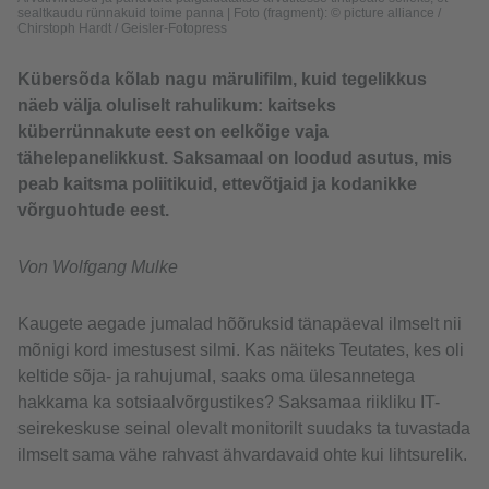
sealtkaudu rünnakuid toime panna
|
Foto (fragment): © picture alliance /
Chirstoph Hardt / Geisler-Fotopress
Kübersõda kõlab nagu märulifilm, kuid tegelikkus
näeb välja oluliselt rahulikum: kaitseks
küberrünnakute eest on eelkõige vaja
tähelepanelikkust. Saksamaal on loodud asutus, mis
peab kaitsma poliitikuid, ettevõtjaid ja kodanikke
võrguohtude eest.
Von Wolfgang Mulke
Kaugete aegade jumalad hõõruksid tänapäeval ilmselt nii
mõnigi kord imestusest silmi. Kas näiteks Teutates, kes oli
keltide sõja- ja rahujumal, saaks oma ülesannetega
hakkama ka sotsiaalvõrgustikes? Saksamaa riikliku IT-
seirekeskuse seinal olevalt monitorilt suudaks ta tuvastada
ilmselt sama vähe rahvast ähvardavaid ohte kui lihtsurelik.