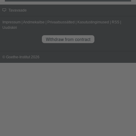
Tavavaade
Impressum
|
Andmekaitse
|
Privaatsussätted
|
Kasutustingimused
|
RSS
|
Uudiskiri
Withdraw from contract
© Goethe-Institut 2026