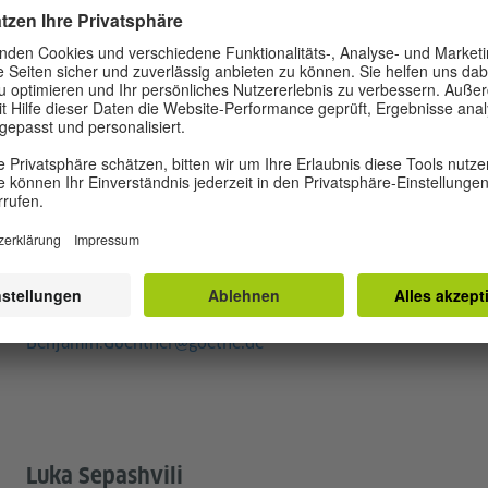
T
Benjamin Günther
Leitung der Spracharbeit
Stellvertretende Institutsleitung Südkaukasus
Tel.:
+995 32 93 89 45
Benjamin.Guenther@goethe.de
Luka Sepashvili