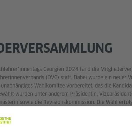
EDERVERSAMMLUNG
hlehrer*innentags Georgien 2024 fand die Mitgliederv
hrerinnenverbands (DVG) statt. Dabei wurde ein neuer V
unabhängiges Wahlkomitee vorbereitet, das die Kandidat
ewählt wurden unter anderem Präsidentin, Vizepräsidenti
asterin sowie die Revisionskommission. Die Wahl erfolgt
ch am selben Tag bekannt gegeben.