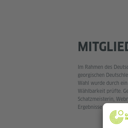
MITGLI
Im Rahmen des Deutsc
georgischen Deutschle
Wahl wurde durch ein 
Wählbarkeit prüfte. G
Schatzmeisterin, Webm
Ergebnisse wurden no