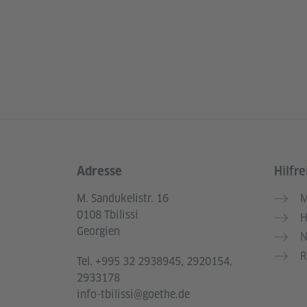
Adresse
Hilfre
Service- und Informationsbereich
M. Sandukelistr. 16
M
0108 Tbilissi
H
Georgien
N
R
Tel.
+995 32 2938945, 2920154,
2933178
info-tbilissi@goethe.de