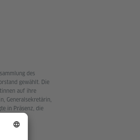
ersammlung des
orstand gewählt. Die
innen auf ihre
n, Generalsekretärin,
e in Präsenz, die