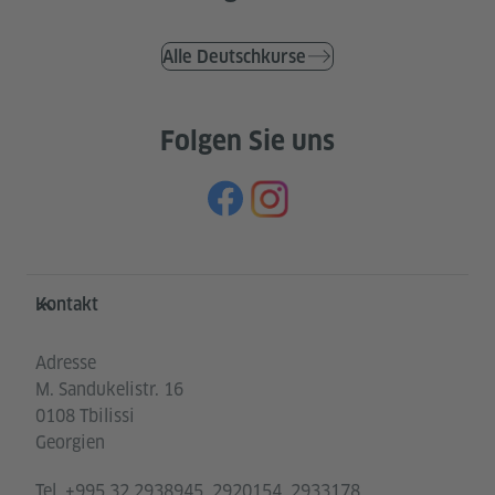
Alle Deutschkurse
Folgen Sie uns
Service- und Informationsbereich
Kontakt
Adresse
M. Sandukelistr. 16
0108 Tbilissi
Georgien
Tel.
+995 32 2938945, 2920154, 2933178