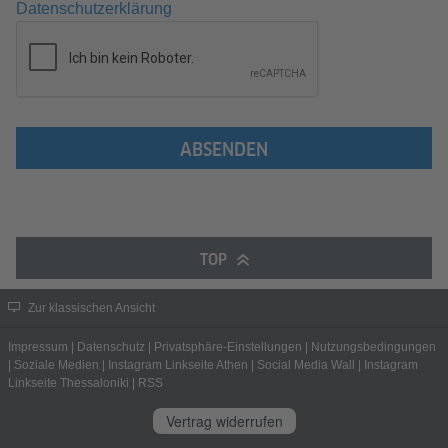
Datenschutzerklärung
ABSENDEN
TOP
Zur klassischen Ansicht
Impressum
|
Datenschutz
|
Privatsphäre-Einstellungen
|
Nutzungsbedingungen
|
Soziale Medien
|
Instagram Linkseite Athen
|
Social Media Wall
|
Instagram
Linkseite Thessaloniki
|
RSS
Vertrag widerrufen