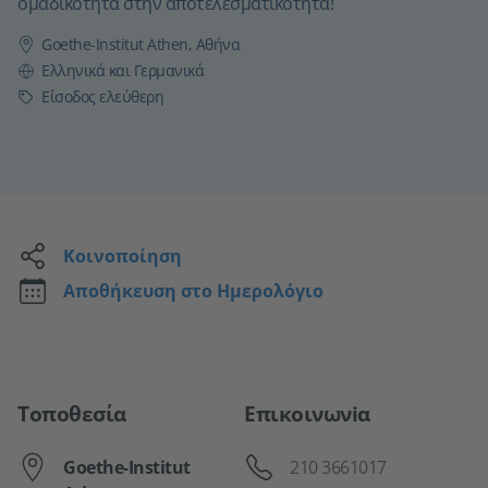
ομαδικότητα στην αποτελεσματικότητα!
Goethe-Institut Athen, Αθήνα
Γλώσσα
Ελληνικά και Γερμανικά
Τιμή
Είσοδος ελεύθερη
Κοινοποίηση
Αποθήκευση στο Ημερολόγιο
Τοποθεσία
Επικοινωνiα
Τηλέφωνο
Goethe-Institut
210 3661017