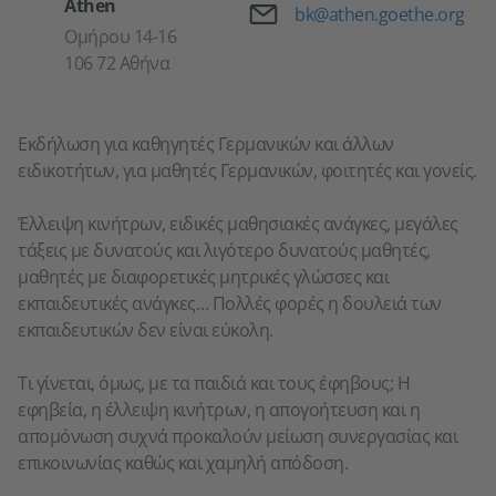
Athen
Email
bk@athen.goethe.org
Ομήρου 14-16
106 72 Αθήνα
Εκδήλωση για καθηγητές Γερμανικών και άλλων
ειδικοτήτων, για μαθητές Γερμανικών, φοιτητές και γονείς.
Έλλειψη κινήτρων, ειδικές μαθησιακές ανάγκες, μεγάλες
τάξεις με δυνατούς και λιγότερο δυνατούς μαθητές,
μαθητές με διαφορετικές μητρικές γλώσσες και
εκπαιδευτικές ανάγκες… Πολλές φορές η δουλειά των
εκπαιδευτικών δεν είναι εύκολη.
Τι γίνεται, όμως, με τα παιδιά και τους έφηβους; Η
εφηβεία, η έλλειψη κινήτρων, η απογοήτευση και η
απομόνωση συχνά προκαλούν μείωση συνεργασίας και
επικοινωνίας καθώς και χαμηλή απόδοση.