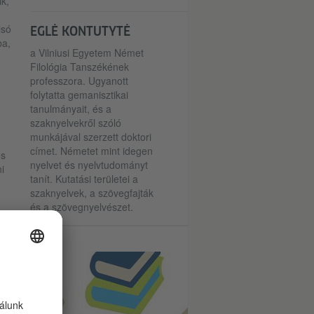
k,
lsó
EGLĖ KONTUTYTĖ
ba,
a Vilniusi Egyetem Német
Filológia Tanszékének
professzora. Ugyanott
folytatta gemanisztikai
tanulmányait, és a
szaknyelvekről szóló
munkájával szerzett doktori
címet. Németet mint idegen
os
nyelvet és nyelvtudományt
i
tanít. Kutatási területei a
szaknyelvek, a szövegfajták
és a szövegnyelvészet.
ny