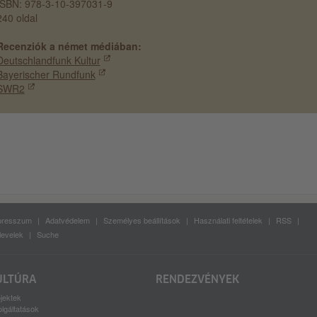
ISBN: 978-3-10-397031-9
240 oldal
Recenziók a német médiában:
Deutschlandfunk Kultur
Bayerischer Rundfunk
SWR2
presszum
Adatvédelem
Személyes beállítások
Használati feltételek
RSS
levelek
Suche
ULTÚRA
RENDEZVÉNYEK
jektek
lgáltatások