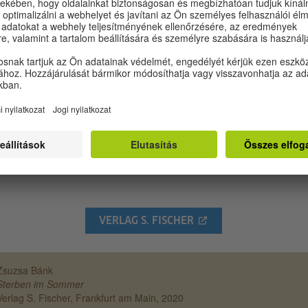
etországban született, egyszerre két hazához kötődő gyermekeik), a 
ág (a Kelet és a Nyugat) között.
dannyiunkhoz szól ez a könyv. Azoknak, akik átélték már szeretteik
álát, segít a halottakra való emlékezésben, az együtt töltött pillanatok
idézésében, abban, hogy újra átélve a fájdalmat, egyszersmind
szabaduljanak tőle. Azoknak pedig, akik még csak készülődnek az
erülhetetlenre, megmutatja ez a könyv, hogy nem érdemes menekülni 
zteség okozta fájdalom, a gyász elől, hanem inkább beszélni kell róla.
dannyiunkhoz szól ez a könyv, mert szép elbeszélés, érzelmek, állapot
ek, események és emlékek kollázsa, amelyet a fájdalom, a gyász és a
at foglal keretbe.
VERLAG S. FISCHER
Zsuzsa Bánk
Sterben im Sommer
Verlag S. Fischer, Frankfurt am Main, 2020