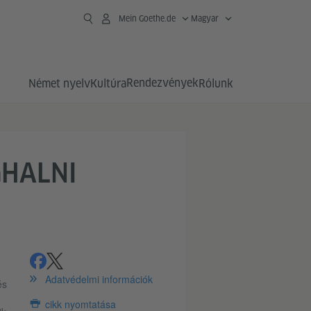
Mein Goethe.de
Magyar
Rendezvények
Német nyelv
Kultúra
Rólunk
GHALNI
megosztás
share
Adatvédelmi információk
és
cikk nyomtatása