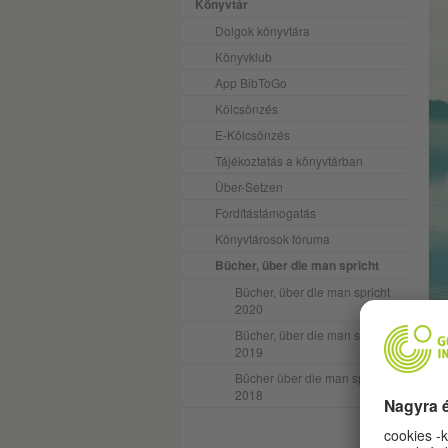
Könyvtár
Dolgok könyvtára
Könyvklub
App BibToGo
Kölcsönzés
E-Kölcsönzés
Tájékoztatás a könyvtárban
Über-Setzen
Fordítástámogatás
Könyvtárosok fóruma
Bücher, über die man spricht
Bücher, über die man spricht
2020
Bücher, über die man spricht
rem
2019
Bücher über die man spricht
Eme
2018
ábr
jel
tap