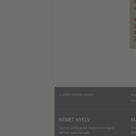
© 2026 Goethe-Institut
Im
Hír
NÉMET NYELV
K
Német tanfolyamok Magyarországon
Pro
Német nyelvvizsgák
Szo