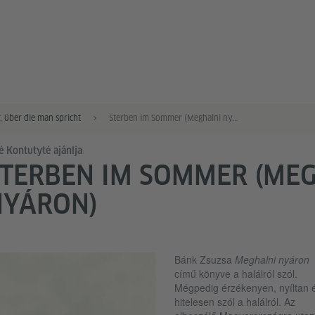
, über die man spricht
Sterben im Sommer (Meghalni nyáron)
ė Kontutytė ajánlja
TERBEN IM SOMMER (ME
NYÁRON)
Bánk Zsuzsa
Meghalni nyáron
című könyve a halálról szól.
Mégpedig érzékenyen, nyíltan 
hitelesen szól a halálról. Az