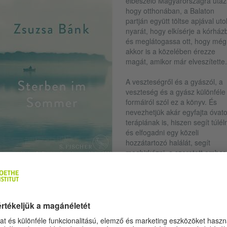
elbeszélő Magyarországra utazi
hogy otthonában, a Balaton
partján együtt töltse apjával uto
nyarát, hogy elkísérje a kórház
és meglátogassa ott, hogy még
akkor is a közelében érezze
magát, amikor már elveszítette.
A veszteségről és a gyászól, a
veszteség és a gyász különféle
formáiról szól ez a könyv. És
nevezhetjük akár egyfajta óvat
terápiának is, hiszen segít túléln
és elfogadni egy közeli
hozzátartozó halálát, segít
megbirkózni a szeretett ember
© Verlag S. Fischer, Frankfurt am Main, 2020
hiányával, segít fenntartni a
ényt, hogy valahogy mégis csak velünk marad.
llett a határátlépés tapasztalatáról is szól ez a könyv. A szerző érzéke
ázolásában átjárhatónak tűnik a határ élet és halál, a gyermekkor és a
en, a két haza (Magyarország és Németország), a kétféle nemzedéki
asztalat (a forradalom idején Magyarországról kivándoroltak és már