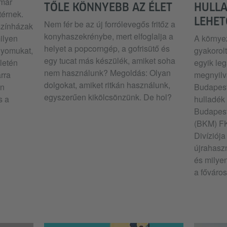
 már
TŐLE KÖNNYEBB AZ ÉLET
HULLA
térnek.
LEHET
Nem fér be az új forrólevegős fritőz a
színházak
konyhaszekrénybe, mert elfoglalja a
ilyen
A környe
helyet a popcorngép, a gofrisütő és
nyomukat,
gyakorol
egy tucat más készülék, amiket soha
letén
egyik le
nem használunk? Megoldás: Olyan
rra
megnyilv
dolgokat, amiket ritkán használunk,
an
Budapest
egyszerűen kikölcsönzünk. De hol?
s a
hulladék 
Budapest
(BKM) FK
Divíziója
újrahasz
és milyen
a főváro