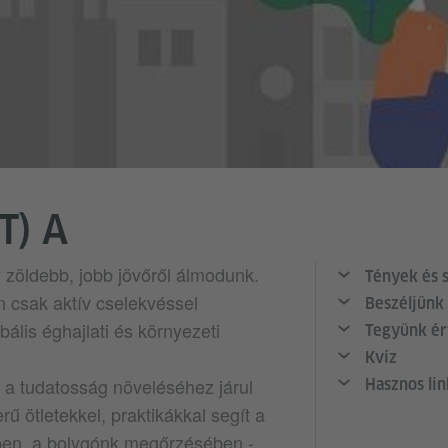
T) A
zöldebb, jobb jövőről álmodunk.
Tények és 
 csak aktív cselekvéssel
Beszéljünk 
obális éghajlati és környezeti
Tegyünk ér
Kvíz
a tudatosság növeléséhez járul
Hasznos li
ű ötletekkel, praktikákkal segít a
ben, a bolygónk megőrzésében -