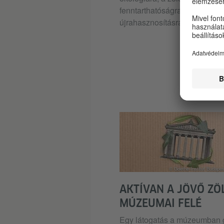
fenntarthatóságra és az
újrahasznosításra összpontosí
© Goethe-Institut Budape
AKTÍVAN A JÖVŐ ZÖ
MÚZEUMAI FELÉ
Egy látogatás a múzeumban 