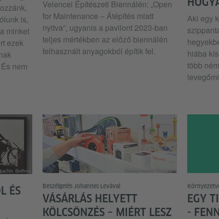
HOGY
Velencei Építészeti Biennálén: „Open
Hozzánk,
for Maintenance – Átépítés miatt
Aki egy k
lunk is,
nyitva”, ugyanis a pavilont 2023-ban
szippanta
 a minket
teljes mértékben az előző biennálén
hegyekbe
rt ezek
felhasznált anyagokból építik fel.
hiába kís
nak
több néme
. És nem
levegőmi
Goethe Institut Budapest
/dpa/Nic Bothma
Beszélgetés Johannes Levával
Környezetv
L ÉS
VÁSÁRLÁS HELYETT
EGY T
KÖLCSÖNZÉS – MIÉRT LESZ
- FEN