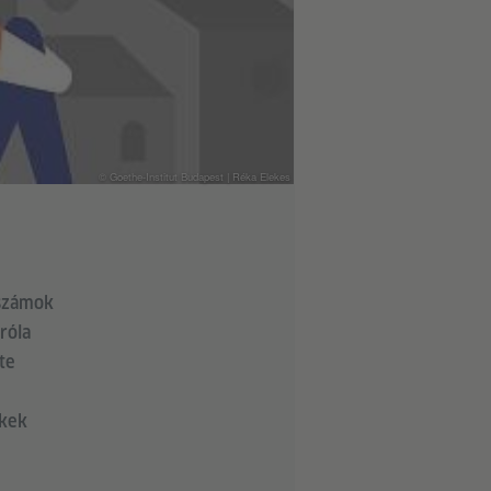
© Goethe-Institut Budapest | Réka Elekes
számok
róla
te
nkek