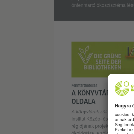
önfenntartó ökoszisztéma lét
© Goethe-In
Fenntarthatóság
A KÖNYVTÁRAK ZÖL
OLDALA
A könyvtárak zöld oldala
a Go
Institut Közép- és kelet-európ
régiójának projektje, amely a
ökológiára, a zöld könyvtárak