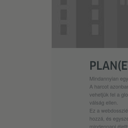
PLAN(E
Mindannyian egy 
A harcot azonban
vehetjük fel a gl
válság ellen.
Ez a webdosszié 
hozzá, és egyszer
mindennapi élet