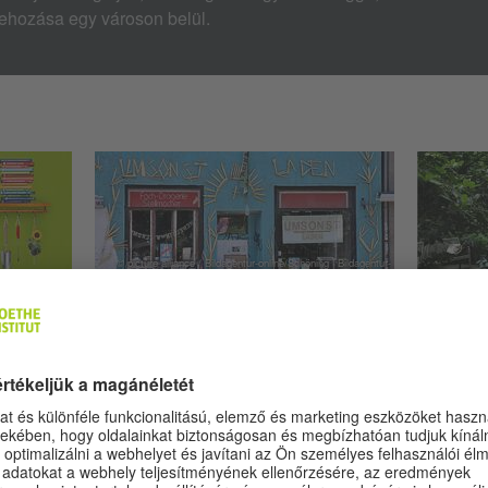
rehozása egy városon belül.
© picture alliance / Bildagentur-online/Schöning | Bildagentur-
online/Schöning
stitut Budapest
Ingyenboltok
ZÖLD 
AJÁNDÉK!
D
KÖRNY
„Ingyen” és „bolt” – nem ellentmondás
VÁRO
ez? Németország 25 ingyenboltjában
ethe-
A környe
nem: mindenféle használt cikket
ai
amely nap
vásárolhatunk fizetés nélkül. A
z
minden t
gyakorlatban ez sokszínű,
ra, a