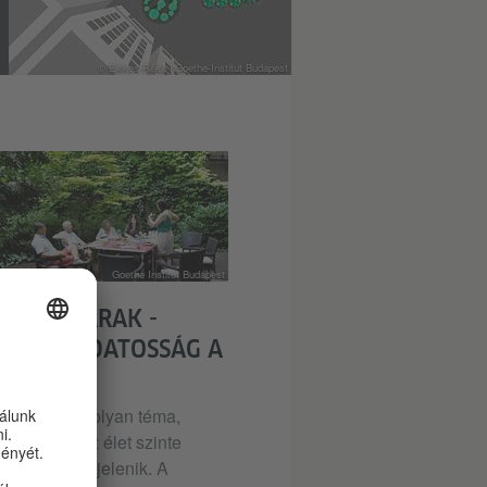
© Elekes Réka | Goethe-Institut Budapest
Goethe Institut Budapest
KÖNYVTÁRAK -
EZETTUDATOSSÁG A
SBAN
zetvédelem olyan téma,
jainkban az élet szinte
erületén megjelenik. A