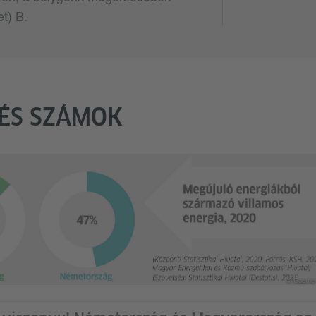
t) B.
ÉS SZÁMOK
© Goethe-