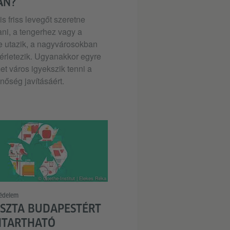
AN?
is friss levegőt szeretne
ni, a tengerhez vagy a
 utazik, a nagyvárosokban
érletezik. Ugyanakkor egyre
t város igyekszik tenni a
nőség javításáért.
© Goethe-Institut | Elekes Réka
édelem
ISZTA BUDAPESTÉRT
NTARTHATÓ