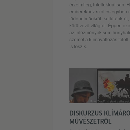
érzelmileg, intellektuálisan. 
emberekhez szól és egyben ró
történelmünkről, kultúránkról,
körülvevő világról. Éppen ezé
az intézmények sem hunyhat
szemet a klímaváltozás felett
is teszik.
Foto (Detail): © picture alliance
DISKURZUS KLÍMÁRÓ
MŰVÉSZETRŐL