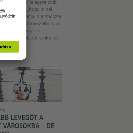
működésében is egyre több
t tesznek arra, hogy minél
teret engedjenek a természet
az urbánus környezetben, és
 nevezett környezeti
sságot teremtsenek minden
ó számára.
észlet): © picture alliance/dpa/Federico Gambarini
ség
ÁBB LEVEGŐT A
 VÁROSOKBA – DE