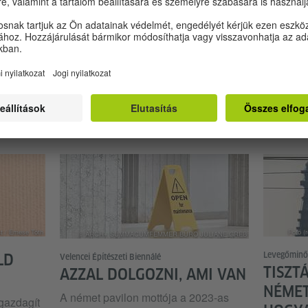
városok 
demokratikus és nagyon
kísérlete
környezetbarát.
t.
nagyobb 
számára 
ezzel úgy
igazságo
városlak
st / Emese Tóth
Fotó (r
© ARCH+ SUMMACUMFEMMER BÜRO JULIANE GREB
Levegőminő
LD
Velencei Építészeti Biennálé
TISZT
AZZAL DOLGOZNI, AMI VAN
NÉMET
A német pavilon mottója a 2023-as
gazdagít