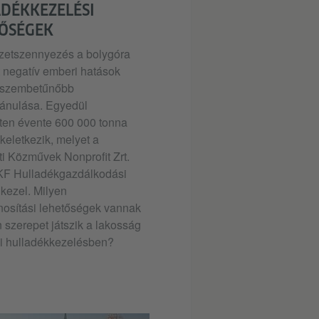
DÉKKEZELÉSI
ŐSÉGEK
zetszennyezés a bolygóra
t negatív emberi hatások
gszembetűnőbb
ánulása. Egyedül
en évente 600 000 tonna
keletkezik, melyet a
i Közművek Nonprofit Zrt.
F Hulladékgazdálkodási
 kezel. Milyen
nosítási lehetőségek vannak
 szerepet játszik a lakosság
si hulladékkezelésben?