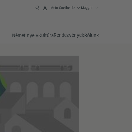
Mein Goethe.de
Magyar
Rendezvények
Német nyelv
Kultúra
Rólunk