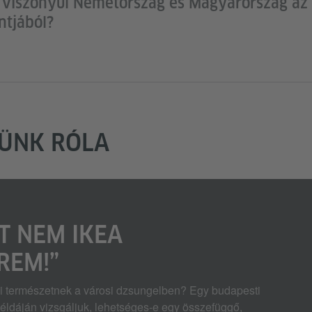
viszonyul Németország és Magyarország az 
tjából?
JÜNK RÓLA
T NEM IKEA
REM!”
i természetnek a városi dzsungelben? Egy budapesti
példáján vizsgáljuk, lehetséges-e egy összefüggő,