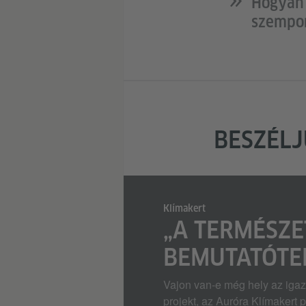
Hogyan 
szempon
BESZÉL
Klímakert
„A TERMÉSZE
BEMUTATÓTE
Vajon van-e még hely az igaz
projekt, az Auróra Klímakert 