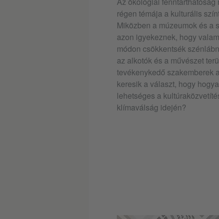
Az ökológiai fenntarthatóság
régen témája a kulturális szín
Miközben a múzeumok és a 
azon igyekeznek, hogy valam
módon csökkentsék szénláb
az alkotók és a művészet terü
tevékenykedő szakemberek a
keresik a választ, hogy hogy
lehetséges a kultúraközvetíté
klímaválság idején?