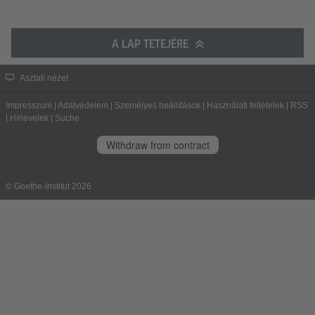
A LAP TETEJÉRE
Asztali nézet
Impresszum
|
Adatvédelem
|
Személyes beállítások
|
Használati feltételek
|
RSS
|
Hírlevelek
|
Suche
Withdraw from contract
© Goethe-Institut 2026