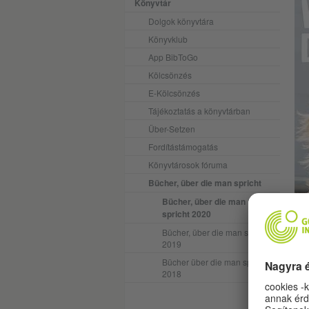
Könyvtár
Dolgok könyvtára
Könyvklub
App BibToGo
Kölcsönzés
E-Kölcsönzés
Tájékoztatás a könyvtárban
Über-Setzen
Fordítástámogatás
Könyvtárosok fóruma
Bücher, über die man spricht
Bücher, über die man
spricht 2020
Bücher, über die man spricht
köz
2019
Bücher über die man spricht
Göp
2018
hog
kor
gon