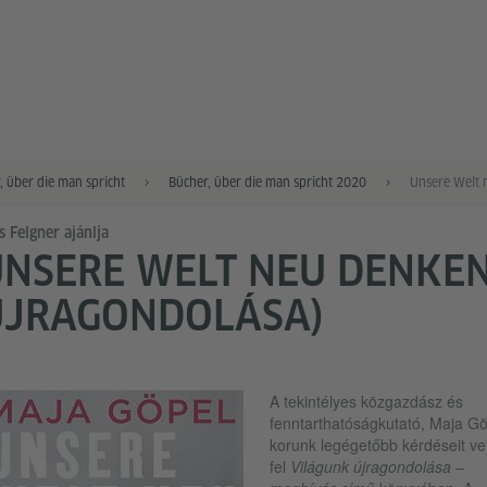
, über die man spricht
Bücher, über die man spricht 2020
Unsere Welt 
s Felgner ajánlja
NSERE WELT NEU DENKEN
ÚJRAGONDOLÁSA)
A tekintélyes közgazdász és
fenntarthatóságkutató, Maja Gö
korunk legégetőbb kérdéseit vet
fel
Világunk újragondolása –