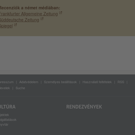
Recenziók a német médiában:
Frankfurter Allgemeine Zeitung
Süddeutsche Zeitung
Spiegel
presszum
Adatvédelem
Személyes beállítások
Használati feltételek
RSS
levelek
Suche
ULTÚRA
RENDEZVÉNYEK
jektek
lgáltatások
nyvtár