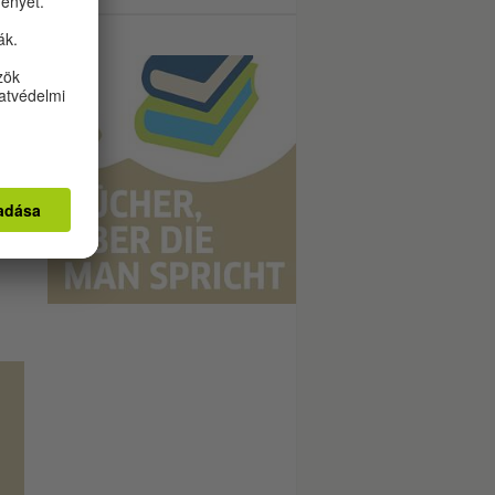
a
n
gén
yv
en
k