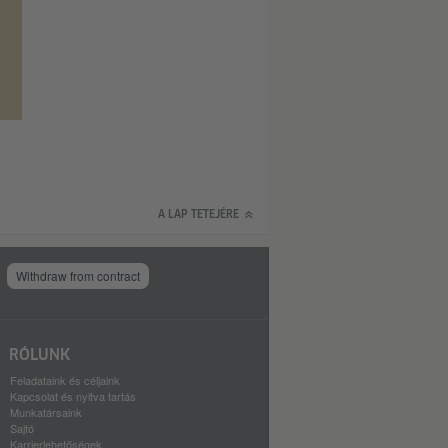
A LAP TETEJÉRE
Withdraw from contract
RÓLUNK
Feladataink és céljaink
Kapcsolat és nyitva tartás
Munkatársaink
Sajtó
Karrierlehetőségek