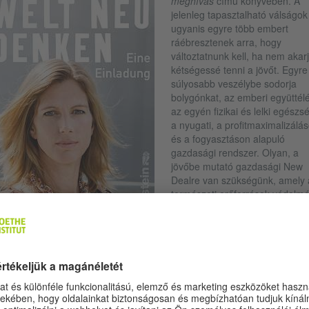
meghívás
című könyvében. A
jelenleg tapasztalható válságok
ugyanis egyre több embert
ráébresztenek arra, hogy
változtatnunk kell, ha nem akar
kétségessé tenni a jövőt. Egyre
súlyosabb veszélybe sodorja
bolygónkat, az emberi együttélé
az egyén fizikai és lelki egészs
a nyugati, a profitmaximalizálá
és a fogyasztáson alapuló
gazdasági rendszer. Olyan, a
jövőbe mutató gazdasági New
Dealre van szükségünk, amely 
természeti erőforrások védelmé
kooperációt és a globálisan
© Ullstein Verlag, Berlin, 2020
méltányos gazdálkodást állítja 
éppontba.
el meggyőzően és érthetően, számos példával alátámasztva bemutatj
y hogyan festhetne ez az új rendszer, hogy milyen gondolkodási
látokat kell legyőznünk az oda vezető úton, és hogy miként juthatunk el
dolkodástól a cselekvésig.