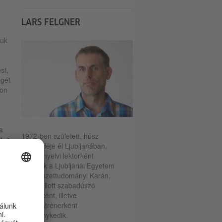
LARS FELGNER
juk
st,
égét
son
a
1972-ben született, húsz
t, a
esztendeje él Ljubljanában,
német nyelvi lektorként
a
dolgozik a Ljubljanai Egyetem
Bölcsészettudományi Karán,
és emellett szabadúszó
a,
fordítóként, illetve
retorikatrénerként
 a
tevékenykedik.