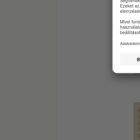
A s
gaz
beb
leg
fel
sza
olv
tek
min
oda
meg