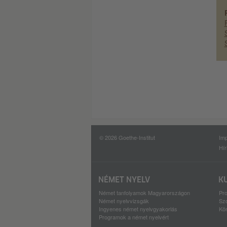
© 2026 Goethe-Institut
Im
Hír
NÉMET NYELV
K
Német tanfolyamok Magyarországon
Pro
Német nyelvvizsgák
Szo
Ingyenes német nyelvgyakorlás
Kö
Programok a német nyelvért