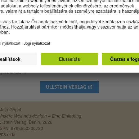
zerző röviden, mégis rendkívül pontosan vázolja fel (neo)liberális
dasági rendszerünk eszmetörténetét Adam Smith-től a jelenkorig, és
izonyítja, hogy a belőle következő szabadpiaci gondolkodásmód ideje 
újabb tudományos felismerések fényében immár lejárt. Félreérthetetle
szólítás ez arra, hogy hallgassunk végre a tudomány szavára, és
baduljunk meg a bevett gondolkodási sémáktól. Az egyes fejezetek vé
asható rövid összefoglalókat pedig akár használati utasításnak is
inthetjük egy jobb világ megalkotásához. Kötelező olvasmány ez a kön
den egyes politikai és gazdasági döntéshozó számára. Legszívesebb
kiáltanánk nekik: Hallgassatok Göpel asszony intelmeire, és fogadjáto
 a tanácsait!
ULLSTEIN VERLAG
Maja Göpel
Unsere Welt neu denken – Eine Einladung
Ullstein Verlag, Berlin, 2020
ISBN: 9783550200793
208 oldal