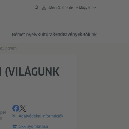
Mein Goethe.de
Magyar
Rendezvények
Német nyelv
Kultúra
Rólunk
neu denken
 (VILÁGUNK
megosztás
share
pel
Adatvédelmi információk
i
cikk nyomtatása