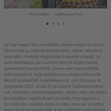
éta
Fotó: Kovács Gréta
Vándorkiállítás – Tudásközpont Pécs
Az
Egy magyar falu
projektoldal október végén állt össze,
ide kerültek az általunk készített fotók, videók, interjúk és
hosszabb- rövidebb lélegzetvételű írásaink a faluról. Az
oldal debütálása után azonban nem ért véget a közös
történetünk Szentlászlóval, hiszen nem sokkal később
arról értesültünk, hogy kiállítás lesz a terepmunka során
készült anyagokból. A kiállítássorozat első állomása és
megnyitója 2022. január 27-én a pécsi Tudásközpontban
volt. Szerintem a projekt legelején, amikor még csak fejben
tervezgettünk, egyikünk sem gondolta, hogy egyszer a
Szentlászlón született cikkek és fotók, nemcsak az online
térben lesznek látogathatók. A pécsi kiállítás megnyitójára