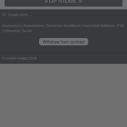
A LAP TETEJÉRE
Asztali nézet
Impresszum
|
Adatvédelem
|
Személyes beállítások
|
Használati feltételek
|
RSS
|
Hírlevelek
|
Suche
Withdraw from contract
© Goethe-Institut 2026