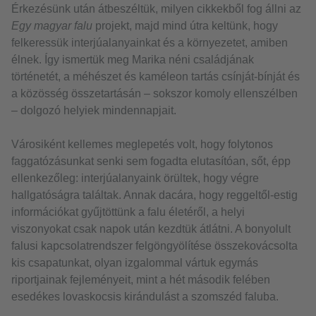
Érkezésünk után átbeszéltük, milyen cikkekből fog állni az
Egy magyar falu
projekt, majd mind útra keltünk, hogy
felkeressük interjúalanyainkat és a környezetet, amiben
élnek. Így ismertük meg Marika néni családjának
történetét, a méhészet és kaméleon tartás csínját-bínját és
a közösség összetartásán – sokszor komoly ellenszélben
– dolgozó helyiek mindennapjait.
Városiként kellemes meglepetés volt, hogy folytonos
faggatózásunkat senki sem fogadta elutasítóan, sőt, épp
ellenkezőleg: interjúalanyaink örültek, hogy végre
hallgatóságra találtak. Annak dacára, hogy reggeltől-estig
információkat gyűjtöttünk a falu életéről, a helyi
viszonyokat csak napok után kezdtük átlátni. A bonyolult
falusi kapcsolatrendszer felgöngyölítése összekovácsolta
kis csapatunkat, olyan izgalommal vártuk egymás
riportjainak fejleményeit, mint a hét második felében
esedékes lovaskocsis kirándulást a szomszéd faluba.