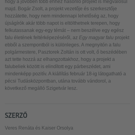
hogy a jövőben több ehhez hasonló projekt is megvalósul
majd. Bogár Zsolt, a projekt vezetője és szerkesztője
hozzátette, hogy nem mindennapi lehetőség az, hogy
újságírók akár több napot is eltölthetnek terepen, hogy
felkutassanak egy-egy témát – nem beszélve egy egész
falu életének feltérképezéséről, az
Egy magyar falu
projekt
ebből a szempontból is különleges. A megnyitón a falu
polgármestere, Pasztorek Zoltán is ott volt, ő beszédében
azt tette hozzá az elhangzottakhoz, hogy a projekt a
falubeliek között is elindított egy párbeszédet, ami
mindenképp pozitív. A kiállítás február 18-ig látogatható a
pécsi Tudásközpontban, utána tovább vándorol, a
következő megálló Szigetvár lesz.
SZERZŐ
Veres Renáta és Kaiser Orsolya