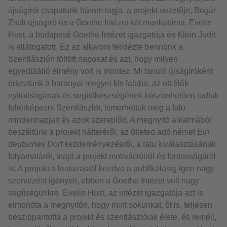
újságírói csapatunk három tagja, a projekt vezetője, Bogár
Zsolt újságíró és a Goethe Intézet két munkatársa, Evelin
Hust, a budapesti Goethe Intézet igazgatója és Klein Judit
is ellátogatott. Ez az alkalom felidézte bennünk a
Szentlászlón töltött napokat és azt, hogy milyen
egyedülálló élmény volt is mindez. Mi tanuló újságíróként
érkeztünk a baranyai megyei kis faluba, az ott élők
nyitottságának és segítőkészségének köszönhetően tudtuk
feltérképezni Szentlászlót, ismerhettük meg a falu
mindennapjait és azok szereplőit. A megnyitó alkalmából
beszéltünk a projekt hátteréről, az ötleted adó német
Ein
deutsches Dorf
kezdeményezésről, a falu kiválasztásának
folyamatáról, majd a projekt motivációiról és fontosságáról
is. A projekt a leutazástól kezdve a publikálásig igen nagy
szervezést igényelt, ebben a Goethe Intézet volt nagy
segítségünkre. Evelin Hust, az intézet igazgatója azt is
elmondta a megnyitón, hogy mint sokunkat, őt is, teljesen
beszippantotta a projekt és szentlászlóiak élete, és reméli,