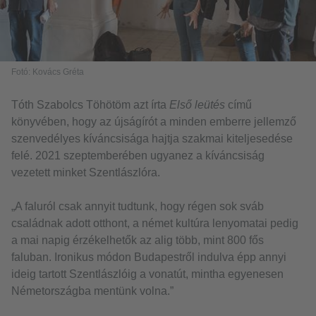
Fotó: Kovács Gréta
Tóth Szabolcs Töhötöm azt írta
Első leütés
című
könyvében, hogy az újságírót a minden emberre jellemző
szenvedélyes kíváncsisága hajtja szakmai kiteljesedése
felé. 2021 szeptemberében ugyanez a kíváncsiság
vezetett minket Szentlászlóra.
„A faluról csak annyit tudtunk, hogy régen sok sváb
családnak adott otthont, a német kultúra lenyomatai pedig
a mai napig érzékelhetők az alig több, mint 800 fős
faluban. Ironikus módon Budapestről indulva épp annyi
ideig tartott Szentlászlóig a vonatút, mintha egyenesen
Németországba mentünk volna.”