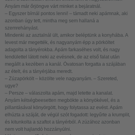
Anyám már őrjöngve várt minket a bejáratnál.
– Egyszer bírnál pontos lenni! – támadt neki apámnak, aki
azonban úgy tett, mintha meg sem hallaná a
szemrehányást.
Mindenki az asztalnál ült, amikor beléptünk a konyhába. A
levest már megették, és nagyanyám épp a pörköltet
adagolta a tányérokba. Apám farkaséhes volt, és nagy
lendülettel látott neki az evésnek, de az első falat után
megállt a kezében a kanál. Óvatosan forgatta a szájában
az ételt, és a tányérjába meredt.
– Zúzapörkölt – közölte vele nagyanyám. – Szereted,
ugye?
– Persze – válaszolta apám, majd letette a kanalat.
Anyám kétségbeesetten megbökte a könyökével, és a
pillantásával könyörgött, hogy folytassa az evést. Apám
elhúzta a száját, de végül szót fogadott: legyűrte a krumplit,
és kitunkolta a szaftot a tányérból. A zúzához azonban
nem volt hajlandó hozzányúlni.