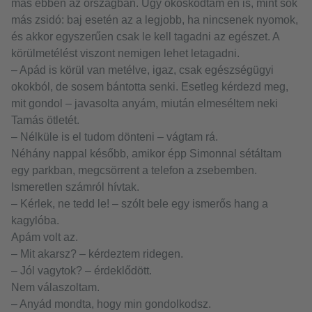
más ebben az országban. Úgy okoskodtam én is, mint sok
más zsidó: baj esetén az a legjobb, ha nincsenek nyomok,
és akkor egyszerűen csak le kell tagadni az egészet. A
körülmetélést viszont nemigen lehet letagadni.
– Apád is körül van metélve, igaz, csak egészségügyi
okokból, de sosem bántotta senki. Esetleg kérdezd meg,
mit gondol – javasolta anyám, miután elmeséltem neki
Tamás ötletét.
– Nélküle is el tudom dönteni – vágtam rá.
Néhány nappal később, amikor épp Simonnal sétáltam
egy parkban, megcsörrent a telefon a zsebemben.
Ismeretlen számról hívtak.
– Kérlek, ne tedd le! – szólt bele egy ismerős hang a
kagylóba.
Apám volt az.
– Mit akarsz? – kérdeztem ridegen.
– Jól vagytok? – érdeklődött.
Nem válaszoltam.
– Anyád mondta, hogy min gondolkodsz.