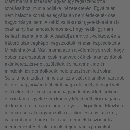
Márti mama a főzésben ugyanúgy ragaszkodott a
szokásaihoz, mint a politikai nézetek terén. Egyáltalán
nem haladt a korral, és egyáltalán nem érdekelték ősei
hagyományai sem. A zsidó vallást már gyerekkorában is
csak annyiban tartotta fontosnak, hogy nekik így nem
kellett hittanra járniuk. A családja nem volt vallásos, és a
háború után végképp megszakított minden kapcsolatot a
Mindenhatóval. Márti mama azon a véleményen volt, hogy
ebben az országban csak magyarok élnek, akár zsidónak,
akár kereszténynek születtek, és ha annak idején
mindenki így gondolkodik, holokauszt sem lett volna.
Sokáig nem tudtam, mire utal ez a szó, de amikor nagyobb
lettem, nagyanyám leültetett maga elé, mély levegőt vett,
és kijelentette, most valami nagyon fontosat kell nekem
elmondania. Igyekeztem komoly képet erőltetni magamra,
de közben hatalmasra tágult orrlyukait figyeltem. Eközben
ő komor arccal magyarázott a nácikról és a nyilasokról,
valamint arról, hogy ő Tóth Juci néninek köszönheti a
megmenekülését, aki annak idején hamis papírokat