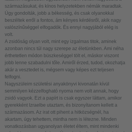
származásukat, és kínos helyzetekben némák maradtak.
Úgy gondolták, jobb a békesség, és csak olyanokkal
beszéltek erről a fontos, ám kényes kérdésről, akik nagy
valószínűséggel elfogadók. És ennyi nagyjából elég is
volt.
A zsidóság olyan volt, mint egy izgalmas titok, aminek
azonban nincs túl nagy szerepe az életünkben. Ami néha
érthetetlen módon büszkeséggel tölt el, máskor viszont
jobb lenne szabadulni tőle. Amiről érzed, tudod, okozhatja
akár a vesztedet is, mégsem vagy képes ezt teljesen
felfogni.
Nagyszüleim születési anyakönyvi kivonatán kívül
semmilyen kézzelfogható nyoma nem volt annak, hogy
zsidó vagyok. Ezt a papírt is csak egyszer láttam, amikor
gyerekként Izraelbe utaztam, és bizonyítanom kellett a
származásom. Az irat ott pihent a hitközségnél, ha
akartam, úgy tehettem, mintha nem is létezne. Minden
vonatkozásban ugyanolyan életet éltem, mint mindenki