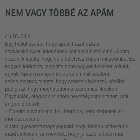
NEM VAGY TÖBBÉ AZ APÁM
(1) 18.-23.o.
Egy héttel azután, hogy apám hazahozta a
szakácskönyvet, jelenésünk volt anyám szüleinél. Apám
viszont kitalálta, hogy délelőtt elvisz engem múzeumba. Ez
nagyon feldobott, mert általában nagyon keveset voltunk
együtt. Apám nemigen tudott velem mit kezdeni:
szánalmasnak tartotta, hogy szeretek babázni, később
pedig azt, hogy meghatódom a szerelmes filmeken.
Egyáltalán, elég sok mindent nevetségesnek tartott, ami
engem érdekelt.
– Ebédre anyáméknál kell lennünk, nem késhettek el –
mondta anyám.
Apám igyekezett megnyugtatni, hogy időben ott leszünk,
majd cinkosan rám nevetett, hogy jelezze, anyám már