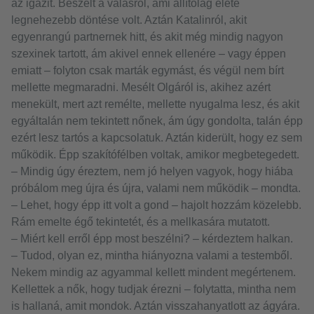
az igazit. Beszélt a válásról, ami állítólag élete
legnehezebb döntése volt. Aztán Katalinról, akit
egyenrangú partnernek hitt, és akit még mindig nagyon
szexinek tartott, ám akivel ennek ellenére – vagy éppen
emiatt – folyton csak marták egymást, és végül nem bírt
mellette megmaradni. Mesélt Olgáról is, akihez azért
menekült, mert azt remélte, mellette nyugalma lesz, és akit
egyáltalán nem tekintett nőnek, ám úgy gondolta, talán épp
ezért lesz tartós a kapcsolatuk. Aztán kiderült, hogy ez sem
működik. Épp szakítófélben voltak, amikor megbetegedett.
– Mindig úgy éreztem, nem jó helyen vagyok, hogy hiába
próbálom meg újra és újra, valami nem működik – mondta.
– Lehet, hogy épp itt volt a gond – hajolt hozzám közelebb.
Rám emelte égő tekintetét, és a mellkasára mutatott.
– Miért kell erről épp most beszélni? – kérdeztem halkan.
– Tudod, olyan ez, mintha hiányozna valami a testemből.
Nekem mindig az agyammal kellett mindent megértenem.
Kellettek a nők, hogy tudjak érezni – folytatta, mintha nem
is hallaná, amit mondok. Aztán visszahanyatlott az ágyára.