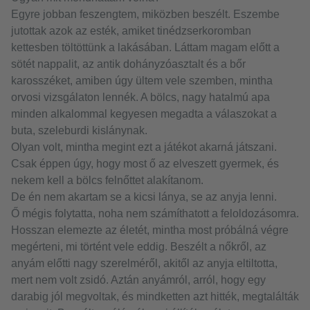
Egyre jobban feszengtem, miközben beszélt. Eszembe
jutottak azok az esték, amiket tinédzserkoromban
kettesben töltöttünk a lakásában. Láttam magam előtt a
sötét nappalit, az antik dohányzóasztalt és a bőr
karosszéket, amiben úgy ültem vele szemben, mintha
orvosi vizsgálaton lennék. A bölcs, nagy hatalmú apa
minden alkalommal kegyesen megadta a válaszokat a
buta, szeleburdi kislánynak.
Olyan volt, mintha megint ezt a játékot akarná játszani.
Csak éppen úgy, hogy most ő az elveszett gyermek, és
nekem kell a bölcs felnőttet alakítanom.
De én nem akartam se a kicsi lánya, se az anyja lenni.
Ő mégis folytatta, noha nem számíthatott a feloldozásomra.
Hosszan elemezte az életét, mintha most próbálná végre
megérteni, mi történt vele eddig. Beszélt a nőkről, az
anyám előtti nagy szerelméről, akitől az anyja eltiltotta,
mert nem volt zsidó. Aztán anyámról, arról, hogy egy
darabig jól megvoltak, és mindketten azt hitték, megtalálták