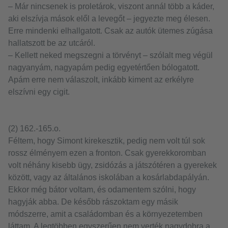
– Már nincsenek is proletárok, viszont annál több a káder,
aki elszívja mások elől a levegőt – jegyezte meg élesen.
Erre mindenki elhallgatott. Csak az autók ütemes zúgása
hallatszott be az utcáról.
– Kellett neked megszegni a törvényt – szólalt meg végül
nagyanyám, nagyapám pedig egyetértően bólogatott.
Apám erre nem válaszolt, inkább kiment az erkélyre
elszívni egy cigit.
(2) 162.-165.o.
Féltem, hogy Simont kirekesztik, pedig nem volt túl sok
rossz élményem ezen a fronton. Csak gyerekkoromban
volt néhány kisebb ügy, zsidózás a játszótéren a gyerekek
között, vagy az általános iskolában a kosárlabdapályán.
Ekkor még bátor voltam, és odamentem szólni, hogy
hagyják abba. De később rászoktam egy másik
módszerre, amit a családomban és a környezetemben
láttam. A legtöbben egyszerűen nem verték nagydobra a