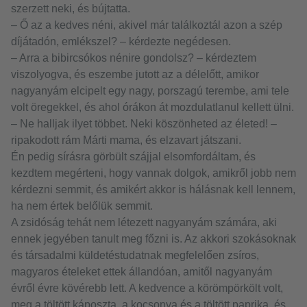
szerzett neki, és bújtatta.
– Ő az a kedves néni, akivel már találkoztál azon a szép
díjátadón, emlékszel? – kérdezte negédesen.
– Arra a bibircsókos nénire gondolsz? – kérdeztem
viszolyogva, és eszembe jutott az a délelőtt, amikor
nagyanyám elcipelt egy nagy, porszagú terembe, ami tele
volt öregekkel, és ahol órákon át mozdulatlanul kellett ülni.
– Ne halljak ilyet többet. Neki köszönheted az életed! –
ripakodott rám Márti mama, és elzavart játszani.
Én pedig sírásra görbült szájjal elsomfordáltam, és
kezdtem megérteni, hogy vannak dolgok, amikről jobb nem
kérdezni semmit, és amikért akkor is hálásnak kell lennem,
ha nem értek belőlük semmit.
A zsidóság tehát nem létezett nagyanyám számára, aki
ennek jegyében tanult meg főzni is. Az akkori szokásoknak
és társadalmi küldetéstudatnak megfelelően zsíros,
magyaros ételeket ettek állandóan, amitől nagyanyám
évről évre kövérebb lett. A kedvence a körömpörkölt volt,
meg a töltött káposzta, a kocsonya és a töltött paprika, és