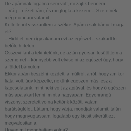
De apámnak fogalma sem volt, mi zajlik bennem.
– Várj – nézett rám, és megfogta a kezem. – Szeretnék
még mondani valamit.
Kelletlenül visszaültem a székre. Apám csak bámult maga
elé.
– Hidd el, nem így akartam ezt az egészet – szakadt ki
belőle hirtelen.
Összevillant a tekintetünk, de aztán gyorsan lesütöttem a
szememet – könnyebb volt elviselni az egészet úgy, hogy
a földet bámulom.
Ekkor apám beszélni kezdett: a múltról, arról, hogy amikor
fiatal volt, úgy képzelte, nekünk egészen más lesz a
kapcsolatunk, mint neki volt az apjával, és hogy ő egészen
más apa akart lenni, mint a nagyapám. Egyenrangú
viszonyt szeretett volna kettőnk között, valami
barátságfélét. Láttam, hogy várja, mondjak valamit, talán
hogy megnyugtassam, legalább egy kicsit sikerült ezt
megvalósítania.
Ugyan mit mondhattam volna?