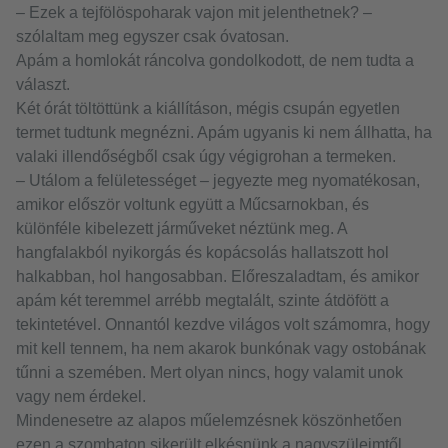
– Ezek a tejfölöspoharak vajon mit jelenthetnek? –
szólaltam meg egyszer csak óvatosan.
Apám a homlokát ráncolva gondolkodott, de nem tudta a
választ.
Két órát töltöttünk a kiállításon, mégis csupán egyetlen
termet tudtunk megnézni. Apám ugyanis ki nem állhatta, ha
valaki illendőségből csak úgy végigrohan a termeken.
– Utálom a felületességet – jegyezte meg nyomatékosan,
amikor először voltunk együtt a Műcsarnokban, és
különféle kibelezett járműveket néztünk meg. A
hangfalakból nyikorgás és kopácsolás hallatszott hol
halkabban, hol hangosabban. Előreszaladtam, és amikor
apám két teremmel arrébb megtalált, szinte átdöfött a
tekintetével. Onnantól kezdve világos volt számomra, hogy
mit kell tennem, ha nem akarok bunkónak vagy ostobának
tűnni a szemében. Mert olyan nincs, hogy valamit unok
vagy nem érdekel.
Mindenesetre az alapos műelemzésnek köszönhetően
ezen a szombaton sikerült elkésnünk a nagyszüleimtől.