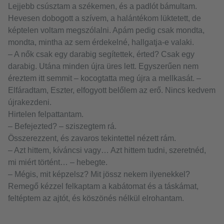
Lejjebb csúsztam a székemen, és a padlót bámultam.
Hevesen dobogott a szívem, a halántékom lüktetett, de
képtelen voltam megszólalni. Apám pedig csak mondta,
mondta, mintha az sem érdekelné, hallgatja-e valaki.
– A nők csak egy darabig segítettek, érted? Csak egy
darabig. Utána minden újra üres lett. Egyszerűen nem
éreztem itt semmit – kocogtatta meg újra a mellkasát. –
Elfáradtam, Eszter, elfogyott belőlem az erő. Nincs kedvem
újrakezdeni.
Hirtelen felpattantam.
– Befejezted? – sziszegtem rá.
Összerezzent, és zavaros tekintettel nézett rám.
– Azt hittem, kíváncsi vagy… Azt hittem tudni, szeretnéd,
mi miért történt… – hebegte.
– Mégis, mit képzelsz? Mit jössz nekem ilyenekkel?
Remegő kézzel felkaptam a kabátomat és a táskámat,
feltéptem az ajtót, és köszönés nélkül elrohantam.