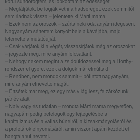
körül sündörögtem, és lopkodtam az édességet.
– Meglátjátok, be fogják vetni a hadsereget, ezek semmitől
sem riadnak vissza – jelentette ki Márti mama.
– Ezek nem az oroszok – szúrta neki oda anyám idegesen.
Nagyanyám sértettem kortyolt bele a kávéjába, majd
felemelte a mutatóujját.
– Csak várjátok ki a végét, visszasírjátok még az oroszokat
– jegyezte meg, mire anyám felcsattant.
– Nehogy nekem megint a zsidóüldözéssel meg a Horthy-
rendszerrel gyere, ezek a dolgok már elmúltak!
– Rendben, nem mondok semmit – bólintott nagyanyám,
mire anyám elnevette magát.
– Értsétek már meg, ez egy más világ lesz, felzárkózunk
pár év alatt.
– Naiv vagy és tudatlan – mondta Márti mama megvetően,
nagyapám pedig belefogott egy fejtegetésbe a
kapitalizmus és a vallás bűneiről, a kizsákmányolásról és
a proletárok elnyomásáról, amin viszont apám kezdett el
hangtalanul nevetni.