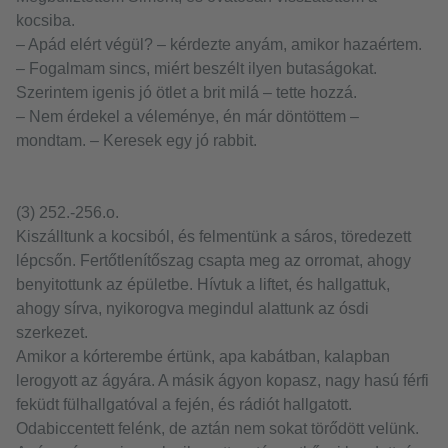
kocsiba.
– Apád elért végül? – kérdezte anyám, amikor hazaértem.
– Fogalmam sincs, miért beszélt ilyen butaságokat.
Szerintem igenis jó ötlet a brit milá – tette hozzá.
– Nem érdekel a véleménye, én már döntöttem –
mondtam. – Keresek egy jó rabbit.
(3) 252.-256.o.
Kiszálltunk a kocsiból, és felmentünk a sáros, töredezett
lépcsőn. Fertőtlenítőszag csapta meg az orromat, ahogy
benyitottunk az épületbe. Hívtuk a liftet, és hallgattuk,
ahogy sírva, nyikorogva megindul alattunk az ósdi
szerkezet.
Amikor a kórterembe értünk, apa kabátban, kalapban
lerogyott az ágyára. A másik ágyon kopasz, nagy hasú férfi
feküdt fülhallgatóval a fején, és rádiót hallgatott.
Odabiccentett felénk, de aztán nem sokat törődött velünk.