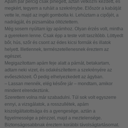
Apám pár percig csak pihegett, aztán vetkőzni kezdett, és
megkért, tegyem a ruháit a szekrénybe. Először a kabátját
vette le, majd az ingét gombolta ki. Lehúztam a cipőjét, a
nadrágját, és pizsamába öltöztettem.
Még sosem nyúltam így apámhoz. Olyan érzés volt, mintha
a gyerekem lenne. Csak épp a teste volt taszítóbb. Löttyedt
bőr, hús, szőr és csont az édes kicsi formák és illatok
helyett. Illetlennek, természetellenesnek éreztem az
egészet.
Megigazítottam apám feje alatt a párnát, betakartam,
adtam neki vizet, és odakészítettem a szekrényére az
evőeszközeit. Ő pedig elhelyezkedett az ágyban.
– Lassan mennék, elég későre jár – mondtam, amikor
mindent elrendeztünk.
Szerettem volna már szabadulni. Túl sok volt egyszerre
ennyi, a vizsgálatok, a rosszullétek, apám
kiszolgáltatottsága és a gyengesége, aztán a
figyelmessége a pénzzel, majd a meztelensége.
Biztonságosabbnak éreztem korábbi távolságtartásomat.