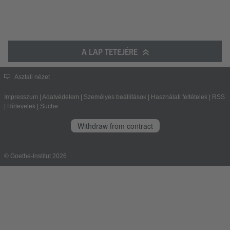
A LAP TETEJÉRE
Asztali nézet
Impresszum
|
Adatvédelem
|
Személyes beállítások
|
Használati feltételek
|
RSS
|
Hírlevelek
|
Suche
Withdraw from contract
© Goethe-Institut 2026