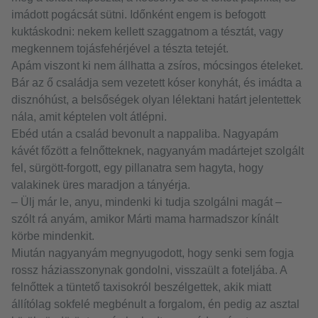
imádott pogácsát sütni. Időnként engem is befogott
kuktáskodni: nekem kellett szaggatnom a tésztát, vagy
megkennem tojásfehérjével a tészta tetejét.
Apám viszont ki nem állhatta a zsíros, mócsingos ételeket.
Bár az ő családja sem vezetett kóser konyhát, és imádta a
disznóhúst, a belsőségek olyan lélektani határt jelentettek
nála, amit képtelen volt átlépni.
Ebéd után a család bevonult a nappaliba. Nagyapám
kávét főzött a felnőtteknek, nagyanyám madártejet szolgált
fel, sürgött-forgott, egy pillanatra sem hagyta, hogy
valakinek üres maradjon a tányérja.
– Ülj már le, anyu, mindenki ki tudja szolgálni magát –
szólt rá anyám, amikor Márti mama harmadszor kínált
körbe mindenkit.
Miután nagyanyám megnyugodott, hogy senki sem fogja
rossz háziasszonynak gondolni, visszaült a foteljába. A
felnőttek a tüntető taxisokról beszélgettek, akik miatt
állítólag sokfelé megbénult a forgalom, én pedig az asztal