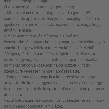
megint feleslegesen aggódik.
Ő viszont egyáltalán nem nyugodott meg.
– Megint valami elvont dologra viszed a gyereket? –
kérdezte, de apám csak fölényesen mosolygott, és én is
igyekeztem utánozni az arckifejezését, persze úgy, hogy
anyám ne lássa.
A múzeumban fém- és műanyaghulladékból
összeeszkábált tárgyak közt bolyongtunk, amelyekre olyan
címeket biggyesztettek, mint „Menekülés az élet elől”,
„Világvége”, „Feltámadás” és „Végtelen idő”. Hosszan
néztünk egy-egy kiállítási darabot, és apám időnként a
homlokát ráncolva közelebb hajolt hozzájuk, hogy
szemügyre vehessen minden apró részletet.
– Nagyon érdekes, ahogy itt a különböző vastagságú
anyagok érintkeznek egymással, mintha ez az egész egy
hajó lenne – jelentette ki egy idő után egy halom gubancos
drót láttán.
Vadul bólogattam, és csücsörítve igyekeztem jelezni, hogy
nagyon elgondolkodtat, amit látok.