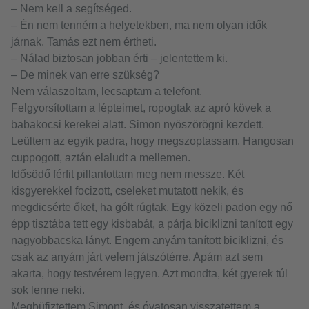
– Nem kell a segítséged.
– Én nem tenném a helyetekben, ma nem olyan idők
járnak. Tamás ezt nem értheti.
– Nálad biztosan jobban érti – jelentettem ki.
– De minek van erre szükség?
Nem válaszoltam, lecsaptam a telefont.
Felgyorsítottam a lépteimet, ropogtak az apró kövek a
babakocsi kerekei alatt. Simon nyöszörögni kezdett.
Leültem az egyik padra, hogy megszoptassam. Hangosan
cuppogott, aztán elaludt a mellemen.
Idősödő férfit pillantottam meg nem messze. Két
kisgyerekkel focizott, cseleket mutatott nekik, és
megdicsérte őket, ha gólt rúgtak. Egy közeli padon egy nő
épp tisztába tett egy kisbabát, a párja biciklizni tanított egy
nagyobbacska lányt. Engem anyám tanított biciklizni, és
csak az anyám járt velem játszótérre. Apám azt sem
akarta, hogy testvérem legyen. Azt mondta, két gyerek túl
sok lenne neki.
Megbüfiztettem Simont, és óvatosan visszatettem a