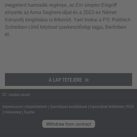
megjelent harmadik regénye, az
Ein simpler Eingriff
elnyerte az Anna Seghers-díjat és a 2022-es Német
Könyvdíj longlistára is felkerült. Yael Inokai a PS: Politisch
Schreiben című folyóirat szerkesztőségi tagja, Berlinben
él.
A LAP TETEJÉRE
Asztali nézet
Impresszum
|
Adatvédelem
|
Személyes beállítások
|
Használati feltételek
|
RSS
|
Hírlevelek
|
Suche
Withdraw from contract