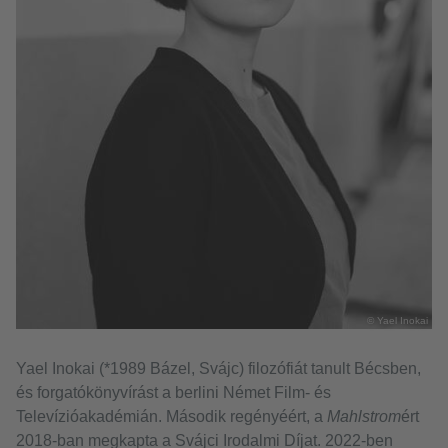
© Yael Inokai
Yael Inokai (*1989 Bázel, Svájc) filozófiát tanult Bécsben,
és forgatókönyvírást a berlini Német Film- és
Televízióakadémián. Második regényéért, a
Mahlstrom
ért
2018-ban megkapta a Svájci Irodalmi Díjat. 2022-ben