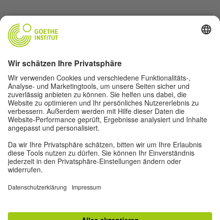
teilen
teilen
Informationen zum Datenschutz
Artikel drucken
LINKS ZUM THEMA
TOP
Zur klassischen Ansicht
Impressum
|
Datenschutz
|
Nutzungsbedingungen
|
RSS
|
Newsletter
|
Soziale