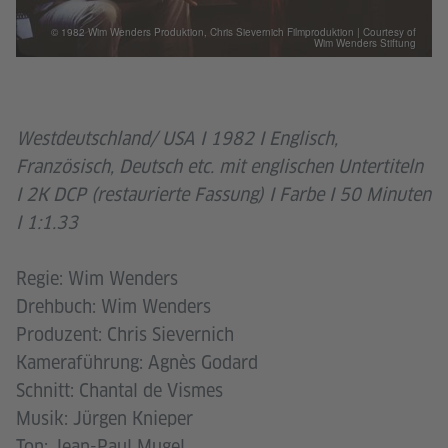
© 1982 Wim Wenders Produktion, Chris Sievernich Filmproduktion | Courtesy of
Wim Wenders Stiftung
Westdeutschland/ USA I 1982 I Englisch,
Französisch, Deutsch etc. mit englischen Untertiteln
I 2K DCP (restaurierte Fassung) I Farbe I 50 Minuten
I 1:1.33
Regie: Wim Wenders
Drehbuch: Wim Wenders
Produzent: Chris Sievernich
Kameraführung: Agnès Godard
Schnitt: Chantal de Vismes
Musik: Jürgen Knieper
Ton: Jean-Paul Mugel