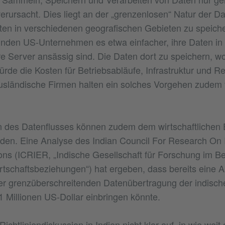
erursacht. Dies liegt an der „grenzenlosen“ Natur der Da
 Daten in verschiedenen geografischen Gebieten zu speich
finden US-Unternehmen es etwa einfacher, ihre Daten i
re Server ansässig sind. Die Daten dort zu speichern, w
würde die Kosten für Betriebsabläufe, Infrastruktur und R
usländische Firmen halten ein solches Vorgehen zudem 
 des Datenflusses können zudem dem wirtschaftlichen E
aden. Eine Analyse des Indian Council For Research On I
ns (ICRIER, „Indische Gesellschaft für Forschung im Be
irtschaftsbeziehungen“) hat ergeben, dass bereits eine
r grenzüberschreitenden Datenübertragung der indische
 Millionen US-Dollar einbringen könnte.
Richtliniendiskussion in Indien nicht klar auf, in wie weit 