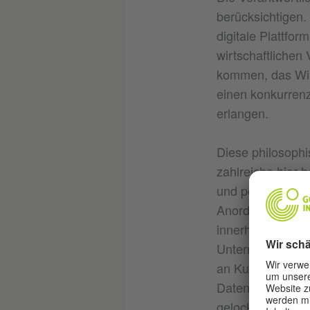
berücksichtigen
digitale Plattfor
wirtschaftlichen
kommen, das Wir
einen konkurrenz
erlangen.
Diese philosophi
zahlreiche hier 
und personenbez
Anordnung ertei
innerhalb ihres 
Unternehmen wie
an Kundinnen un
Datenspeicherun
gelockert, nach