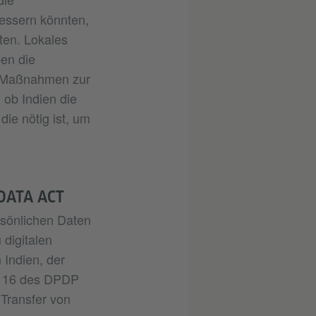
essern könnten,
ten. Lokales
ben die
ls Maßnahmen zur
 ob Indien die
die nötig ist, um
DATA ACT
rsönlichen Daten
 digitalen
Indien, der
tz 16 des DPDP
 Transfer von