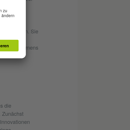
htert haben. Sie
haftlichen
handelsabkommens
r
s die
. Zunächst
e Innovationen
ringe