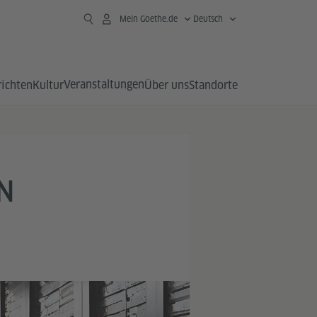
Mein Goethe.de
Deutsch
Veranstaltungen
richten
Kultur
Über uns
Standorte
N