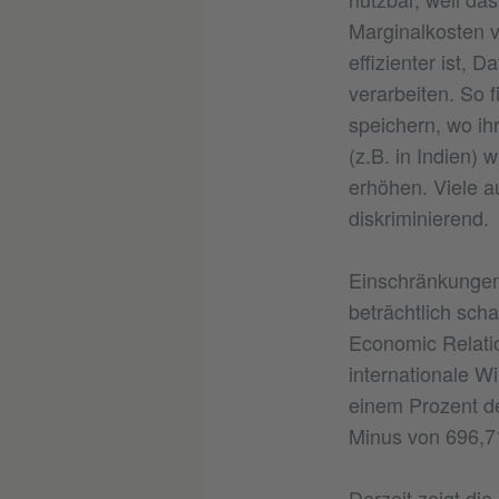
Marginalkosten v
effizienter ist,
verarbeiten. So 
speichern, wo ih
(z.B. in Indien) 
erhöhen. Viele a
diskriminierend.
Einschränkungen
beträchtlich sch
Economic Relatio
internationale W
einem Prozent de
Minus von 696,71
Derzeit zeigt die 