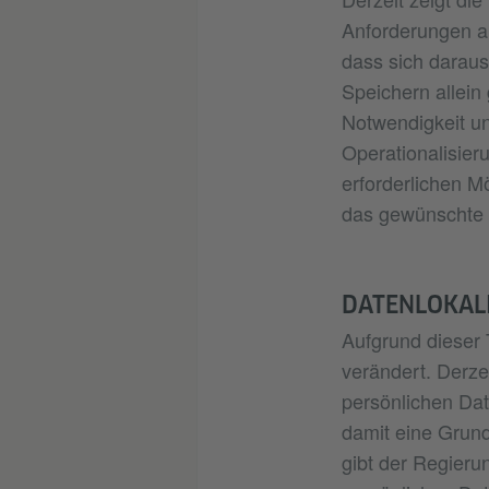
Anforderungen an
dass sich darau
Speichern allein
Notwendigkeit un
Operationalisier
erforderlichen Mö
das gewünschte M
DATENLOKALI
Aufgrund dieser
verändert. Derzei
persönlichen Dat
damit eine Grun
gibt der Regieru