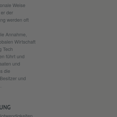
ionale Weise
er der
ng werden oft
 die Annahme,
obalen Wirtschaft
g Tech
en führt und
taaten und
s die
Besitzer und
.
RUNG
 Notwendigkeiten