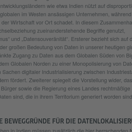
ntwicklungsländern wie etwa Indien nützt auf disproport
 globalen im Westen ansässigen Unternehmen, während 
 der Wirtschaft vor Ort schadet. In diesem Zusammenha
chselbeziehung zueinanderstehende Begriffe genutzt,
mus“ und „Datensouveränität“. Ersterer bezieht sich auf
der großen Bedeutung von Daten in unserer heutigen gl
änkte Zugang zu Daten aus dem Globalen Süden von Bi
dem Globalen Norden zu einer Monopolisierung von Dat
 Sachen digitaler Industrialisierung zwischen Industries
rn fördert. Zweiterer spiegelt die Vorstellung wider, das
 Bürger sowie die Regierung eines Landes rechtmäßige 
aten sind, die in ihrem Territorium generiert worden sind
E BEWEGGRÜNDE FÜR DIE DATENLOKALISIE
chen in Indien müssen zusätzlich die hier herrschenden