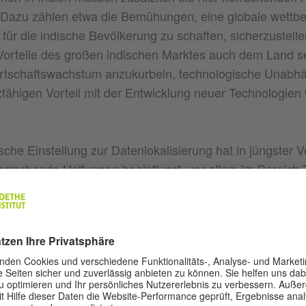
. Dazu zählen etwa die Bemühungen, eine globale wettb
m für die indische Bevölkerung zu schaffen, sicherzustelle
 Vorteile des großen indischen Marktes auch dem Land s
tschaftswachstum anzukurbeln, technologische Unabhä
fähigen Vorteil mit der Entwicklung neuer Technologien 
sche Einstellung zur Datenlokalisierung hat in jüngster 
herrschende Haltungen beeinflusst, vor allem im Bereic
ogene Daten. So hat etwa 2018 die Reserve Bank Of Ind
lt, dass ausländische Kartennetzwerke indische zahlun
innerstaatlichen Rechtsgebiets speichern müssen. Darauf
 Mastercard, Visa und American Express untersagt, neu
d Kunden auszugeben, da sie gegen die Richtlinien zur
g verstoßen hatten. Diese Einschränkungen wurden jed
dem die betreffenden Firmen dazu übergegangen waren, 