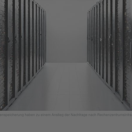
tenspeicherung haben zu einem Anstieg der Nachfrage nach Rechenzentrumsinfrast