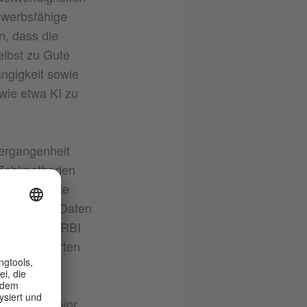
ewerbsfähige
n, dass die
elbst zu Gute
ngigkeit sowie
wie etwa KI zu
Vergangenheit
h Zahlmethoden
ia (RBI) die
gsbezogene Daten
hin hat die RBI
e Kreditkarten
och wieder
ihre Daten vor