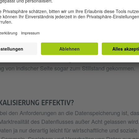
speichern.
 war, haben solche Maßnahmen dazu geführt, dass die
en zwischen Indien und seinen Partnern sich verschlec
uptgründe, dass die bilateralen und multilateralen wirtsc
rschwert sind. Die Verhandlungen innerhalb des Frei
und Großbritannien sind aufgrund des Beharrens auf de
ng von indischer Seite sogar zum Stillstand gekommen.
KALISIERUNG EFFEKTIV?
 bei den Anforderungen an die Datenspeicherung ist, das
arktrealität des Datenflusses außer Acht gelassen wird
aten ja nur derartig leicht für wirtschaftliche und sozial
s Sammeln, Speichern und Verarbeiten von Daten nur ge