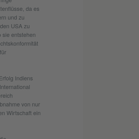
tenflüsse, da es
ern und zu
n den USA zu
o sie entstehen
echtskonformität
für
rfolg Indiens
nternational
reich
 Abnahme von nur
n Wirtschaft ein
die