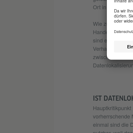
Ort in Indien zu 
Wie zu erwarten
Handelsbeziehung
sind einer der Ha
Verhandlungen e
zwischen Indien 
Datenlokalisieru
IST DATENLO
Hauptkritikpunkt
vorherrschende M
einmal sind die D
nutzbar, weil da