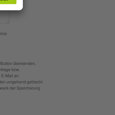
tnis
 Button übersenden,
nfrage bzw.
 E-Mail an
aten umgehend gelöscht.
Zweck der Speicherung