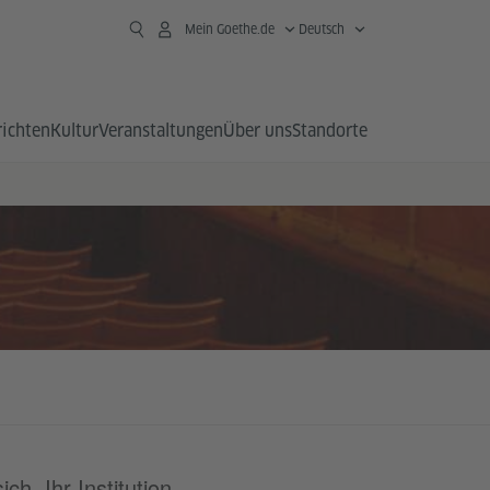
Mein Goethe.de
Deutsch
richten
Kultur
Veranstaltungen
Über uns
Standorte
ch, Ihr Institution