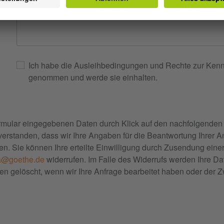
Ich habe die Ausleihbedingungen und Rechte zur Kenn
genommen und werde sie einhalten.
rmular eingegebenen Daten durch Klick auf den nachfolgenden
nverstanden, dass wir Ihre Angaben für die Beantwortung Ihrer A
. Sie können Ihre erteilte Einwilligung durch Zusendung einer
a@goethe.de
widerrufen. Im Falle des Widerrufs werden Ihre D
en gelöscht, wenn wir Ihre Anfrage bearbeitet haben oder der 