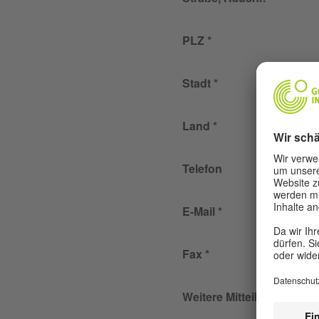
PLZ
Stadt
Land
Telefon
E-Mail
Fax
Weitere Mitteilungen