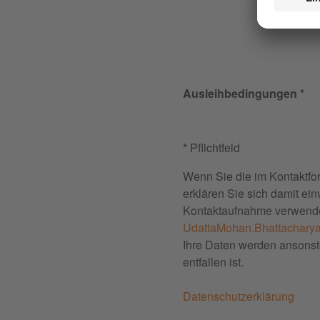
Ausleihbedingungen
* Pflichtfeld
Wenn Sie die im Kontaktfo
erklären Sie sich damit ei
Kontaktaufnahme verwenden
UdattaMohan.Bhattachary
Ihre Daten werden ansonst
entfallen ist.
Datenschutzerklärung