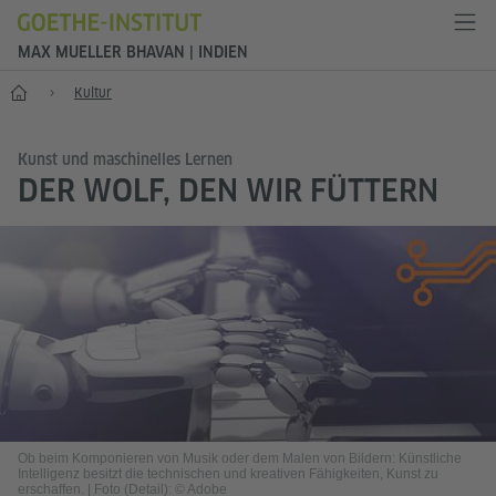
MAX MUELLER BHAVAN | INDIEN
Start
Kultur
Kunst und maschinelles Lernen
DER WOLF, DEN WIR FÜTTERN
Ob beim Komponieren von Musik oder dem Malen von Bildern: Künstliche
Intelligenz besitzt die technischen und kreativen Fähigkeiten, Kunst zu
erschaffen.
|
Foto (Detail): © Adobe