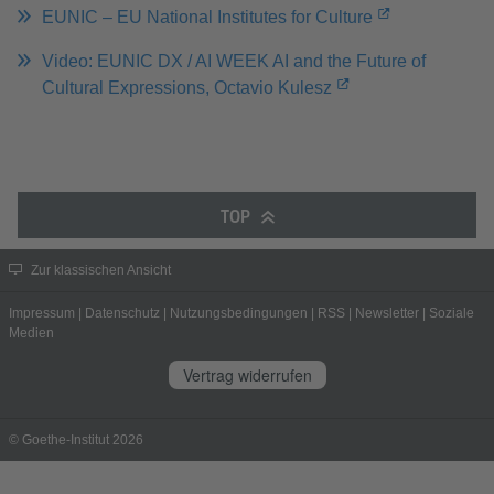
EUNIC – EU National Institutes for Culture
Video: EUNIC DX / AI WEEK AI and the Future of
Cultural Expressions, Octavio Kulesz
TOP
Zur klassischen Ansicht
Impressum
|
Datenschutz
|
Nutzungsbedingungen
|
RSS
|
Newsletter
|
Soziale
Medien
Vertrag widerrufen
© Goethe-Institut 2026