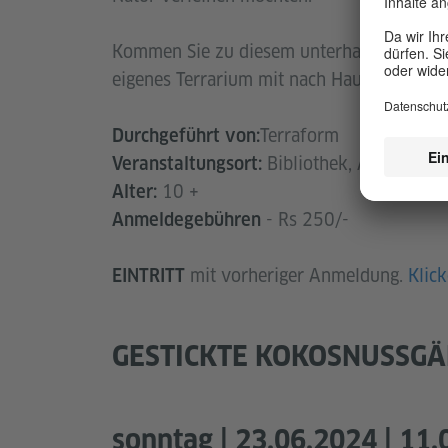
Kommen Sie zu diesem unterhaltsamen un
eigenes Terrarium mit nach Hause!
Terraform
Durchgeführt von:
Bibliothek, Alliance F
Veranstaltungsort:
10 +
Alter:
- Rs 250/-
Anmeldegebühren
mit vorheriger Anmeldung.
Klick
EINTRITT
GESTICKTE KOKOSNUSSGÄ
sonntag | 23.06.2024 | 11.