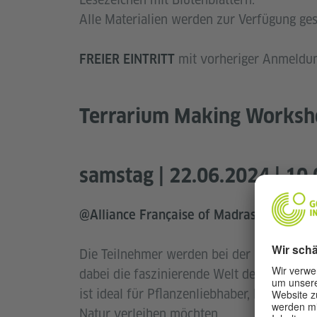
Alle Materialien werden zur Verfügung gest
mit vorheriger Anmeldu
FREIER EINTRITT
Terrarium Making Worksh
samstag | 22.06.2024 | 10.
@Alliance Française of Madras Library
Die Teilnehmer werden bei der Herstellung
dabei die faszinierende Welt der Miniatu
ist ideal für Pflanzenliebhaber, Bastelfre
Natur verleihen möchten.