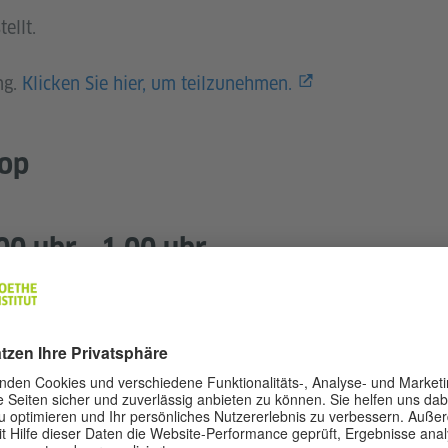
ellt.
ng.
Klicken Sie hier, um teilzunehmen.
op
00 uhr - 1.00 uhr
 ihres eigenen Terrariums angeleitet und lernen
r-Ökosysteme kennen. Dieser praktische Workshop
unde und alle, die ihrem Zuhause einen Hauch von