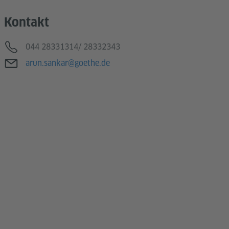
Kontakt
Telefon
044 28331314/ 28332343
E-Mail
arun.sankar@goethe.de