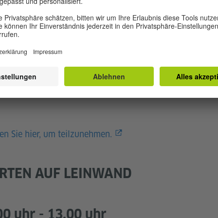
d kreativen Workshop und nehmen Sie Ihr ganz
rançaise von Madras
en Sie hier, um teilzunehmen.
RTEN AUF LEINWAND
00 uhr - 13.00 uhr