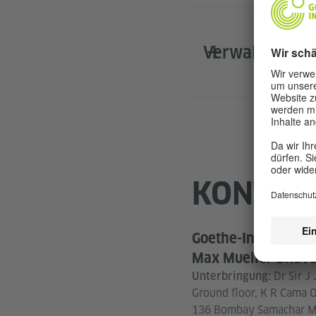
Verwaltung
KONTAK
Goethe-Institut /
Max Mueller Bhav
Dr Sir J
Unterbringung:
Ground floor, K R Cama Or
136 Bombay Samachar Mar