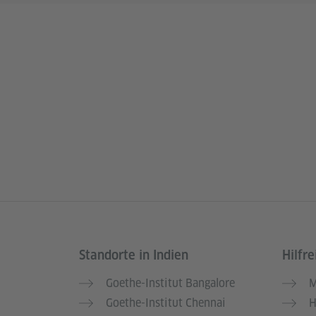
Standorte in Indien
Hilfre
Service- und Informationsbereich
Goethe-Institut Bangalore
M
Goethe-Institut Chennai
H