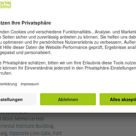
T
an Mumbai
 J Modi Memorial Hall
iental Institute Building,
g, Opposite Lion Gate, Fort