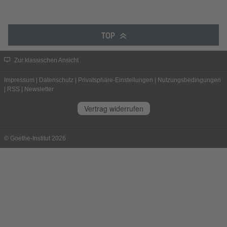
TOP
Zur klassischen Ansicht
Impressum
|
Datenschutz
|
Privatsphäre-Einstellungen
|
Nutzungsbedingungen
|
RSS
|
Newsletter
Vertrag widerrufen
© Goethe-Institut 2026