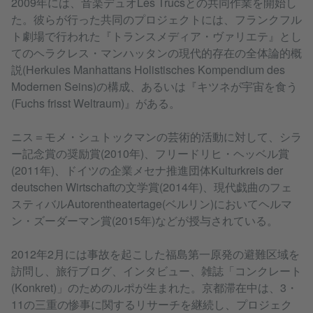
2009年には、音楽デュオLes Trucsとの共同作業を開始し
た。彼らが行った共同のプロジェクトには、フランクフル
ト劇場で行われた『トランスメディア・ヴァリエテ』とし
てのヘラクレス・マンハッタンの現代的存在の全体論的概
説(Herkules Manhattans Holistisches Kompendium des
Modernen Seins)の構成、あるいは『キツネが宇宙を食う
(Fuchs frisst Weltraum)』がある。
ニス＝モメ・シュトックマンの芸術的活動に対して、シラ
ー記念賞の奨励賞(2010年)、フリードリヒ・ヘッベル賞
(2011年)、ドイツの企業メセナ推進団体Kulturkreis der
deutschen Wirtschaftの文学賞(2014年)、現代戯曲のフェ
スティバルAutorentheatertage(ベルリン)においてヘルマ
ン・ズーダーマン賞(2015年)などが授与されている。
2012年2月には事故を起こした福島第一原発の避難区域を
訪問し、旅行ブログ、インタビュー、雑誌「コンクレート
(Konkret)」のためのルポが生まれた。京都滞在中は、3・
11の三重の惨事に関するリサーチを継続し、プロジェク