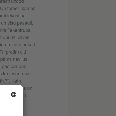
rasti uzdod
. Un tomēr: kamēr
jumi iekustina
un visu pasauli.
rita Tekentrupa
 daudzi cilvēki
 ziema vairs nekad
Turpretim citi
ispirms neviļus
o pēc barības
s kā iešana uz
lāk?“. Katru
rtās noskaņas un
 ir reizē gan