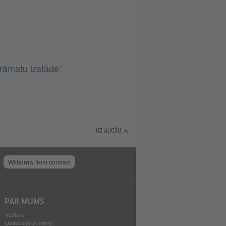
rāmatu izstāde“
UZ AUGŠU
Withdraw from contract
PAR MUMS
Vēsture
Uzdevumi un mērķi