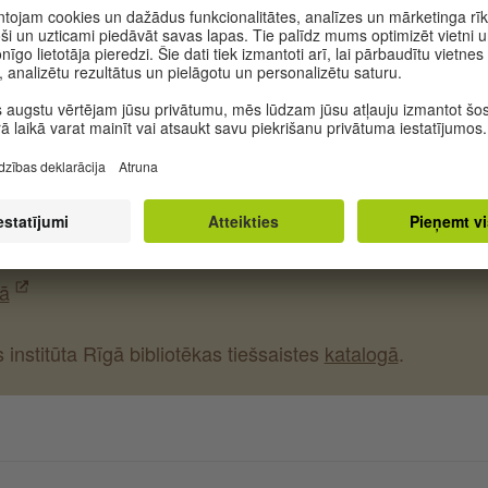
ma
a (teksts/ilustrācijas)
ielā jautājumu grāmata
shaus Jacoby & Stuart, [2016]. – [192] lpp.
6593-09-6
ā
institūta Rīgā bibliotēkas tiešsaistes
katalogā
.