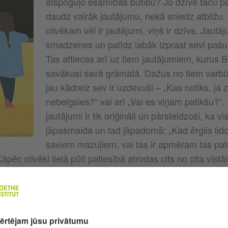
atspoguļo esamības būtību? Jo dzīve taču pa
daudz vairāk jautājumu, nekā sniedz atbilžu
cilvēkam vēl ir jautājumi, viņš ir dzīvs. Jautā
smadzenes un palīdz labāk izprast sevi pašu 
Tas attiecas arī uz tiem jautājumiem, kurus B
savākusi savā grāmatā. Dažus no tiem varbūt
jau kādreiz sev ir uzdevuši – „Kas notiks, ja
nebeigsies?“ vai arī „Vai es viņam patikšu?“. 
jautājumi ir tik oriģināli un pārsteidzoši, ka v
jāpasmaida un tad jāpadomā: „Kad ērglis lid
 & Stuart GmbH
saviem mazuļiem, vai tas ir apmēram tas pat
āpēc cilvēki lielā pūlī patiesībā atrodas cits no cita vistā
 Britas Tekentrupas attēli, kas atspoguļo jautājumos tve
 uz abstrakto, un tādā veidā, pateicoties vienkāršojumam,
ūtas raisoši.