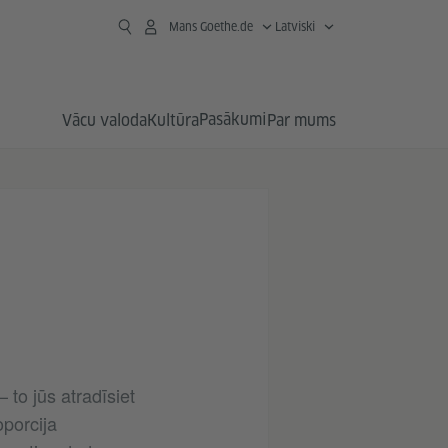
Mans Goethe.de
Latviski
Pasākumi
Vācu valoda
Kultūra
Par mums
to jūs atradīsiet
oporcija