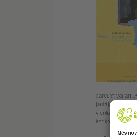
© Verlagshaus Jacoby
darbu?“ vai arī „K
jautājumu ilustrē
vienlaikus tiecas
konkrēti, gan saj