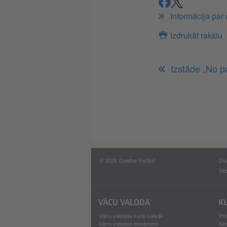
ieteikt
ieteikt
Informācija par
Izdrukāt rakstu
Izstāde „No p
© 2026 Goethe-Institut
Dis
Vē
VĀCU VALODA
K
Vācu valodas kursi Latvijā
Pro
Vācu valodas eksāmeni
Se