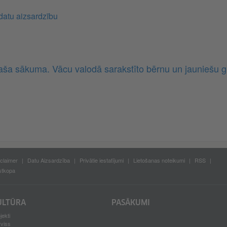
 datu aizsardzību
aša sākuma. Vācu valodā sarakstīto bērnu un jauniešu g
claimer
Datu Aizsardzība
Privātie iestatījumi
Lietošanas noteikumi
RSS
stkopa
ULTŪRA
PASĀKUMI
jekti
rviss