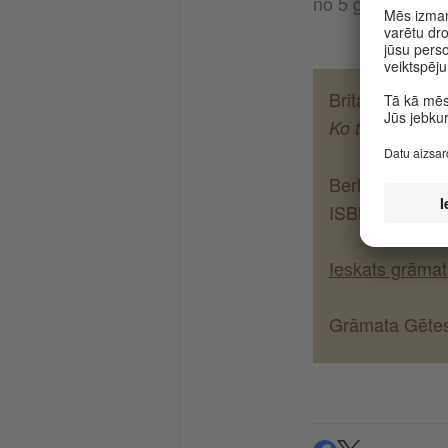
no 5 gadu vecu
Brita Tekentrup
Ko tu gaidi? L
Berlīne: Verlag
ISBN 978-3-94
Ieskats grāmat
Grāmata Gētes 