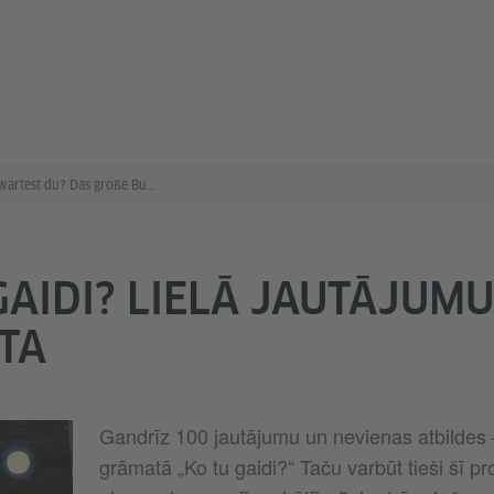
Worauf wartest du? Das große Buch der Fragen
GAIDI? LIELĀ JAUTĀJUMU
TA
Gandrīz 100 jautājumu un nevienas atbildes – 
grāmatā „Ko tu gaidi?“ Taču varbūt tieši šī pr