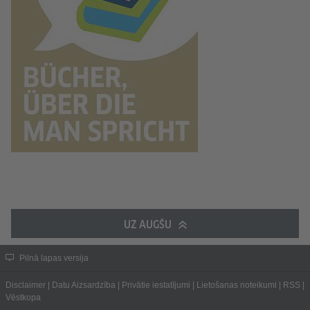
UZ AUGŠU
Pilnā lapas versija
Disclaimer
|
Datu Aizsardzība
|
Privātie iestatījumi
|
Lietošanas noteikumi
|
RSS
|
Vēstkopa