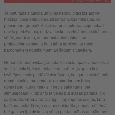
© Passagen Verlag, Wien, 2021
Ja būtu tāda situācija un jums nebūtu citas izejas: vai
mašīnai vajadzētu uzbraukt bērnam, kas rotaļājas, vai
pensionāru grupai? Pat ja vairums autobraucēju nekad
nav to piedzīvojuši, nedz autoskolas eksāmena laikā, nedz
vēlāk, vadot auto, autonomai automašīnai jau
projektēšanas stadijā būtu jābūt aprīkotai ar rūpīgi
pārdomātiem noteikumiem arī šādām situācijām.
Roberto Simanovska grāmata, kā vēsta apakšvirsraksts, ir
veltīta "mākslīgā intelekta dilemmai". Viņš apzināti ir
izvēlējies nevis piedāvāt risinājumu, bet gan izaicināt mūs
domāt plašāk, prezentējot „no standartiem brīvu
domāšanu, kuras mērķis ir nevis sakarīgais, bet
stimulējošais” - līdz ar to tā vēlas būt mazāk pareiza, cik
sadzirdēta. Grāmatas 157 lpp. ir apkopotas esejas, kuru
lasīšana nekādā ziņā nav nestrukturēta „klejošana“ tēmā,
bet gan secīga diskusiju sērija par tagadības un nākotnes