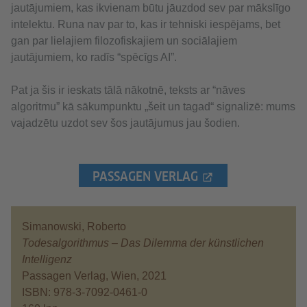
jautājumiem, kas ikvienam būtu jāuzdod sev par mākslīgo
intelektu. Runa nav par to, kas ir tehniski iespējams, bet
gan par lielajiem filozofiskajiem un sociālajiem
jautājumiem, ko radīs “spēcīgs AI”.
Pat ja šis ir ieskats tālā nākotnē, teksts ar “nāves
algoritmu” kā sākumpunktu „šeit un tagad“ signalizē: mums
vajadzētu uzdot sev šos jautājumus jau šodien.
PASSAGEN VERLAG
Simanowski, Roberto
Todesalgorithmus – Das Dilemma der künstlichen
Intelligenz
Passagen Verlag, Wien, 2021
ISBN: 978-3-7092-0461-0