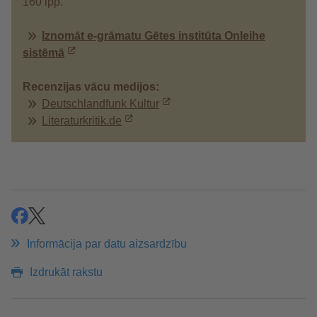
160 lpp.
Iznomāt e-grāmatu Gētes institūta Onleihe
sistēmā
Recenzijas vācu medijos:
Deutschlandfunk Kultur
Literaturkritik.de
ieteikt
ieteikt
Informācija par datu aizsardzību
Izdrukāt rakstu