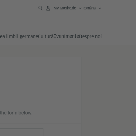
My Goethe.de
Româna
Evenimente
ea limbii germane
Cultură
Despre noi
 the form below.