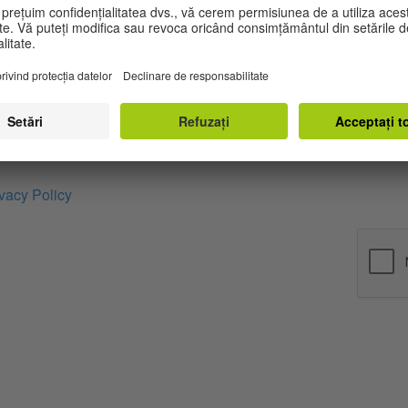
ecesar
n you send us the information contained in the contact form by 
 declare your consent for us to use your personal data for purp
/or contacting you. You can revoke your consent by sending a
bibliothek-bukarest@goethe.de
. If you revoke your consent, yo
ediately. Otherwise, your data will be erased after we have proc
pose of storing it no longer exists.
vacy Policy