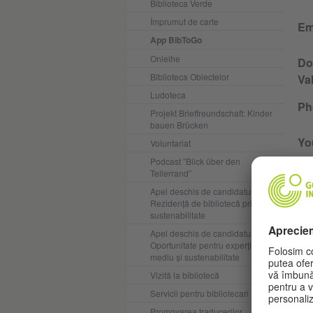
Biblioteca Verde
Împrumut de carte
Em
App BibToGo
Onleihe
Do
Biblioteca Obiectelor
Va
Ludoteca
Ph
Projekt Brieffreundschaft: Kinder
bauen Brücken
Yo
Voluntariat
Podcast ”Blick über den
Yo
Tellerrand”
Apel deschis de candidaturi:
Rezidență de bibliotecă privind
Bri
sustenabilitate
pr
Apel deschis de candidaturi:
Oportunitate pentru experți în
mediu și sustenabilitate
Vizită la bibliotecă
Servicii pentru bibliotecari
Promovarea traducerilor