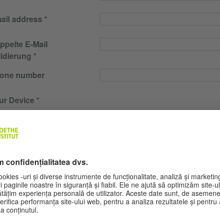
ail address
ppelte E-Mail
lidierung
one number
ur Device
ur location (Country)
ef description of the
oblem