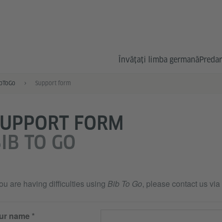
Învățați limba germană
Predar
bToGo
Support form
SUPPORT FORM
IB TO GO
you are having difficulties using
Bib To Go
, please contact us via
ur name