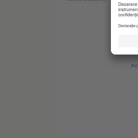
* n
Whe
you
and
imm
pur
Pri