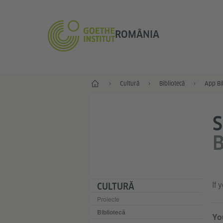
ROMÂNIA
Start
Cultură
Bibliotecă
App Bi
B
If 
CULTURĂ
Proiecte
Bibliotecă
Yo