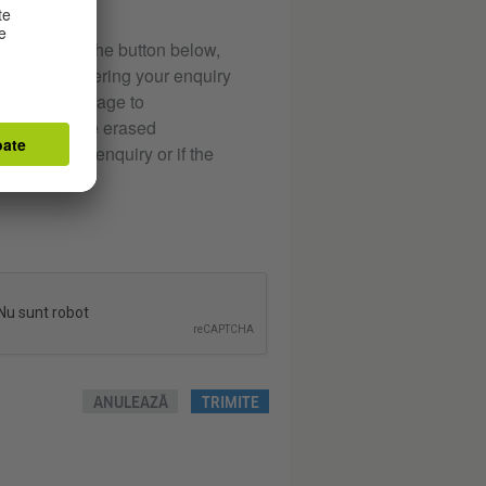
clicking on the button below,
oses of answering your enquiry
n e-mail message to
ur data will be erased
essed your enquiry or if the
ANULEAZĂ
TRIMITE