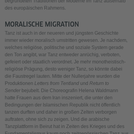
begründeten Traditionen der Moderne im Tanz außerhalb
des europäischen Rahmens.
MORALISCHE MIGRATION
Tanz ist auch in der neueren und jüngsten Geschichte
immer wieder moralisch umstritten gewesen. Je nachdem,
welches religiöse, politische und soziale System gerade
den Ton angibt, war Tanz entweder anrüchig, verboten,
gefeiert oder staatlich verordnet. Je mehr monotheistisch-
religiöse Prägung, desto weniger Tanz, so könnte dabei
die Faustregel lauten. Mitte der Nullerjahre wurden die
Produktionen
Letters from Tentland
und
Return to
Sender
bejubelt. Die Choreografin Helena Waldmann
hatte Frauen aus dem Iran inszeniert, die unter den
Bedingungen der Islamischen Republik nicht öffentlich
tanzen durften und daher in großen Zelten verborgen
auftraten, ohne sich zu zeigen. Und die arabische
Tanzplattform in Beirut hat in Zeiten des Krieges und des
Fundamentalismus kaum noch zeitgenössischen Tanz aus