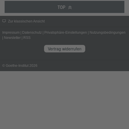
TOP
Zur klassischen Ansicht
Impressum
|
Datenschutz
|
Privatsphäre-Einstellungen
|
Nutzungsbedingungen
|
Newsletter
|
RSS
Vertrag widerrufen
© Goethe-Institut 2026