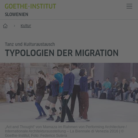
SLOWENIEN
Start
Kultur
Tanz und Kulturaustausch
TYPOLOGIEN DER MIGRATION
„Act and Thought“ von Mamaza im Rahmen von Performing Architecture /
Internationale Architekturausstellung – La Biennale di Venezia 2016
|
©
Goethe-Institut, Foto: Federico Sutera