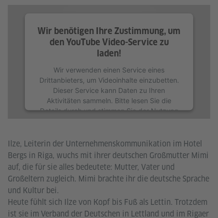
Wir benötigen Ihre Zustimmung, um
den YouTube Video-Service zu
laden!
Wir verwenden einen Service eines
Drittanbieters, um Videoinhalte einzubetten.
Dieser Service kann Daten zu Ihren
Aktivitäten sammeln. Bitte lesen Sie die
Details durch und stimmen Sie der Nutzung
des Service zu, um dieses Video anzusehen.
Mehr Informationen
Ilze, Leiterin der Unternehmenskommunikation im Hotel
Bergs in Riga, wuchs mit ihrer deutschen Großmutter Mimi
Akzeptieren
auf, die für sie alles bedeutete: Mutter, Vater und
Großeltern zugleich. Mimi brachte ihr die deutsche Sprache
und Kultur bei.
Heute fühlt sich Ilze von Kopf bis Fuß als Lettin. Trotzdem
ist sie im Verband der Deutschen in Lettland und im Rigaer