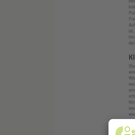
bes
kri
Pub
Fre
Auf
ist
hin
den
K
Stu
wen
Wis
sec
err
erf
Kin
wen
wen
Ins
rec