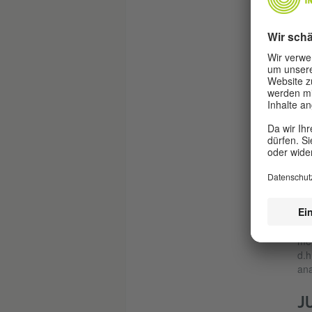
Geh
Auß
spr
geb
V
Es 
hab
Bed
Sch
Zum
Fre
auf
übe
Wör
[5]
met
d.h
ana
J