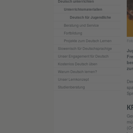
Deutsch unterrichten
Unterrichtsmaterialien
Deutsch für Jugendliche
Beratung und Service
Fortbildung
Projekte zum Deutsch Lernen
Foto
Slowenisch für Deutschsprachige
Jug
Unser Engagement für Deutsch
Fre
ber
Kostenlos Deutsch üben
zur
Warum Deutsch lernen?
Unser Lernkonzept
Der
Studienberatung
spa
Spr
K
Gen
müh
(
Cr