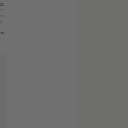
 zu
ch
ne)
es
put