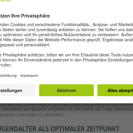
irn noch sehr flexibel und für verschiedene (sprachliche) Strukturen of
erdem erfahren Kinder häufiger als Erwachsene einen
acherwerbsförderlichen Input aufgrund des spielerischen und
rauchsorientierten Zugangs zur Fremdsprache.
ORTEILE FÜR ÄLTERE LERNENDE
gibt jedoch auch Bereiche, in denen ältere Lernende einen klaren Vorte
en. Das betrifft vor allem das Fremdsprachenlernen unter unterrichtlic
ingungen. So ist unter anderem belegt, dass ältere Schülerinnen und
üler Fremdsprachen im Unterricht meist schneller lernen als junge. [4]
indest bis ins jüngere Erwachsenenalter gilt für den
mdsprachenunterricht tendenziell: Je älter, desto schneller. Auch in B
 den Erwerb des Wortschatzes sind ältere Lernende den jüngeren meis
rlegen, denn Jugendliche und Erwachsene können beim Erlernen von
tern, aber auch von Konzepten auf mehr Lernerfahrung zurückgreifen
 Zudem haben ältere Lernende auch den Vorteil, dass sie über ein
alinguistisches Bewusstsein verfügen, das den Lernprozess unterstützt
. sie wissen, wie Sprache aufgebaut ist und sind in der Lage, Sprache 
lysieren und kreativ zu verändern.
UGENDALTER ALS OPTIMALER ZEITPUNKT