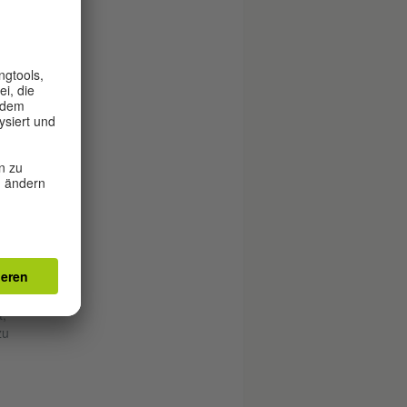
fen.
il
hen
ezug
t
.
,
zu