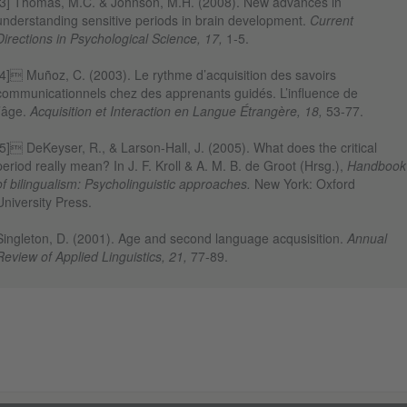
[3] Thomas, M.C. & Johnson, M.H. (2008). New advances in
understanding sensitive periods in brain development.
Current
Directions in Psychological Science, 17,
1-5.
[4] Muñoz, C. (2003). Le rythme d’acquisition des savoirs
communicationnels chez des apprenants guidés. L’influence de
l’âge.
Acquisition et Interaction en Langue Étrangère, 18,
53-77.
[5] DeKeyser, R., & Larson-Hall, J. (2005). What does the critical
period really mean? In J. F. Kroll & A. M. B. de Groot (Hrsg.),
Handbook
of bilingualism: Psycholinguistic approaches.
New York: Oxford
University Press.
Singleton, D. (2001). Age and second language acqusisition.
Annual
Review of Applied Linguistics, 21,
77-89.