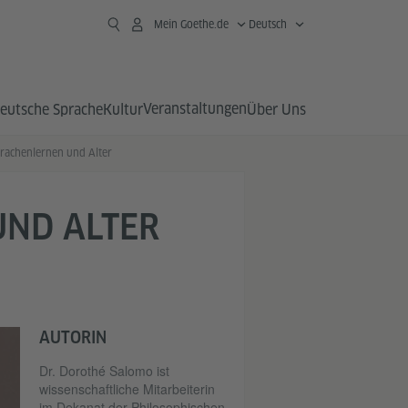
Mein Goethe.de
Deutsch
Veranstaltungen
eutsche Sprache
Kultur
Über Uns
rachenlernen und Alter
ND ALTER
AUTORIN
Dr. Dorothé Salomo ist
wissenschaftliche Mitarbeiterin
im Dekanat der Philosophischen