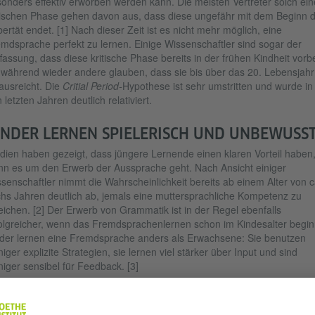
onders effektiv erworben werden kann. Die meisten Vertreter solch ein
tischen Phase gehen davon aus, dass diese ungefähr mit dem Beginn 
ertät endet. [1] Nach dieser Zeit ist es nicht mehr möglich, eine
mdsprache perfekt zu lernen. Einige Wissenschaftler sind sogar der
fassung, dass diese kritische Phase bereits in der frühen Kindheit vorb
, während wieder andere glauben, dass sie bis über das 20. Lebensjahr
ausreicht. Die
Critial Period-
Hypothese ist sehr umstritten und wurde in
 letzten Jahren deutlich relativiert.
INDER LERNEN SPIELERISCH UND UNBEWUSS
dien haben gezeigt, dass jüngere Lernende einen klaren Vorteil haben
n es um den Erwerb der Aussprache geht. Nach Ansicht einiger
senschaftler nimmt die Wahrscheinlichkeit bereits ab einem Alter von c
hs Jahren deutlich ab, jemals eine muttersprachliche Kompetenz zu
eichen. [2] Der Erwerb von Grammatik ist in der Regel ebenfalls
olgreicher, wenn das Fremdsprachenlernen schon im Kindesalter begin
der lernen eine Fremdsprache anders als Erwachsene: Sie benutzen
iger explizite Strategien, sie lernen viel stärker über Input und sind
iger sensibel für Feedback. [3]
gesamt betrachtet fällt Kindern das Fremdsprachenlernen in der Regel
ht leicht, weil sie spielerisch und fast unbewusst lernen. Zudem ist ihr