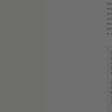
Das
erl
ent
auf
ihn
ler
in 