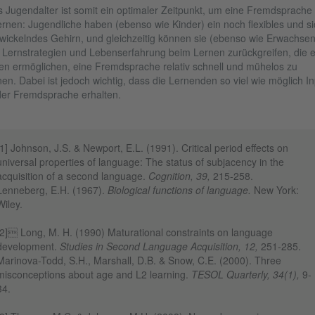
 Jugendalter ist somit ein optimaler Zeitpunkt, um eine Fremdsprache
ernen: Jugendliche haben (ebenso wie Kinder) ein noch flexibles und si
wickelndes Gehirn, und gleichzeitig können sie (ebenso wie Erwachse
 Lernstrategien und Lebenserfahrung beim Lernen zurückgreifen, die 
en ermöglichen, eine Fremdsprache relativ schnell und mühelos zu
nen. Dabei ist jedoch wichtig, dass die Lernenden so viel wie möglich In
der Fremdsprache erhalten.
[1] Johnson, J.S. & Newport, E.L. (1991). Critical period effects on
universal properties of language: The status of subjacency in the
acquisition of a second language.
Cognition, 39,
215-258.
Lenneberg, E.H. (1967).
Biological functions of language.
New York:
Wiley.
[2] Long, M. H. (1990) Maturational constraints on language
development.
Studies in Second Language Acquisition, 12,
251-285.
Marinova-Todd, S.H., Marshall, D.B. & Snow, C.E. (2000). Three
misconceptions about age and L2 learning.
TESOL Quarterly, 34(1),
9-
34.