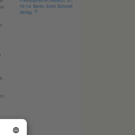
Fremdsprache Deutsch, 51,
er
10-14. Berlin: Erich Schmidt
der
Verlag.
ei
T
,
a.
nt.