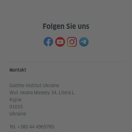
Folgen Sie uns
Service- und Informationsbereich
Kontakt
Goethe-Institut Ukraine
Wul. Iwana Masepy 34, Litera L
Kyjiw
01015
Ukraine
Tel.
+380 44 4969785