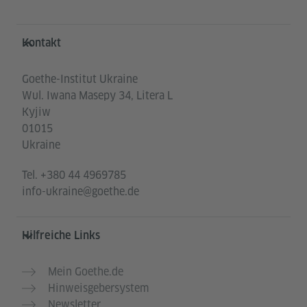
Service- und Informationsbereich
Kontakt
Goethe-Institut Ukraine
Wul. Iwana Masepy 34, Litera L
Kyjiw
01015
Ukraine
Tel.
+380 44 4969785
info-ukraine@goethe.de
Hilfreiche Links
Mein Goethe.de
Hinweisgebersystem
Newsletter