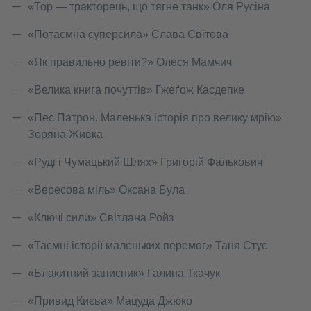
«Тор — тракторець, що тягне танк» Оля Русіна
«Потаємна суперсила» Слава Світова
«Як правильно ревіти?» Олеся Мамчич
«Велика книга почуттів» Ґжеґож Касдепке
«Пес Патрон. Маленька історія про велику мрію»
Зоряна Живка
«Руді і Чумацький Шлях» Григорій Фалькович
«Вересова міль» Оксана Була
«Ключі сили» Cвітлана Ройз
«Таємні історії маленьких перемог» Таня Стус
«Блакитний записник» Галина Ткачук
«Привид Києва» Мацуда Джюко