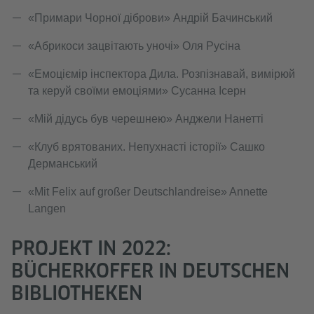
«Примари Чорної діброви» Андрій Бачинський
«Абрикоси зацвітають уночі» Оля Русіна
«Емоціємір інспектора Дила. Розпізнавай, вимірюй
та керуй своїми емоціями» Сусанна Ісерн
«Мій дідусь був черешнею» Анджели Нанетті
«Клуб врятованих. Непухнасті історії» Сашко
Дерманський
«Mit Felix auf großer Deutschlandreise» Annette
Langen
PROJEKT IN 2022:
BÜCHERKOFFER IN DEUTSCHEN
BIBLIOTHEKEN