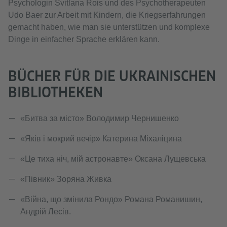
Psychologin Svitlana Rois und des Psychotherapeuten
Udo Baer zur Arbeit mit Kindern, die Kriegserfahrungen
gemacht haben, wie man sie unterstützen und komplexe
Dinge in einfacher Sprache erklären kann.
BÜCHER FÜR DIE UKRAINISCHEN
BIBLIOTHEKEN
«Битва за місто» Володимир Чернишенко
«Яків і мокрий вечір» Катерина Міхаліцина
«Це тиха ніч, мій астронавте» Оксана Лущевська
«Півник» Зоряна Живка
«Війна, що змінила Рондо» Романа Романишин,
Андрій Лесів.