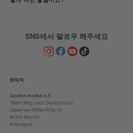
SNS에서 팔로우 해주세요
Service- und Informationsbereich
연락처
Goethe-Institut e.V.
"Mein Weg nach Deutschland"
Oskar-von-Miller-Ring 18
80333 Munich
Allemagne