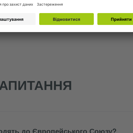
ипадок довгострокового догляду. Додаткову інформац
трахування
.
ЗАПИТАННЯ
ходять до Європейського Союзу?