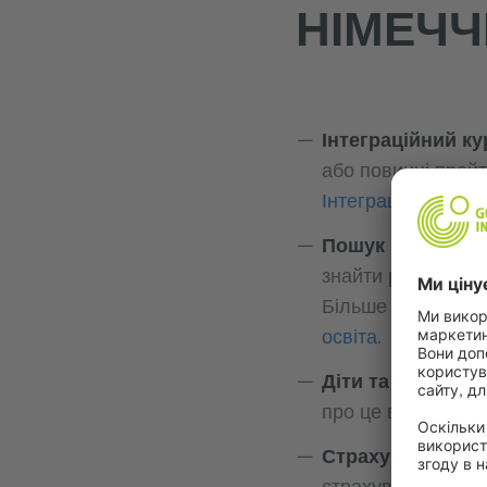
НІМЕЧЧ
Інтеграційний кур
або повинні пройт
Інтеграційний кур
Пошук роботи та
знайти роботу та 
Більше інформації
освіта
.
Діти та школа:
ді
про це в текстах
Д
Страхування:
Дея
страхування (Kran