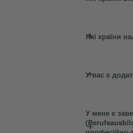
Які країни н
У вас є додат
У мене є зав
(Berufsausbi
професійно-т