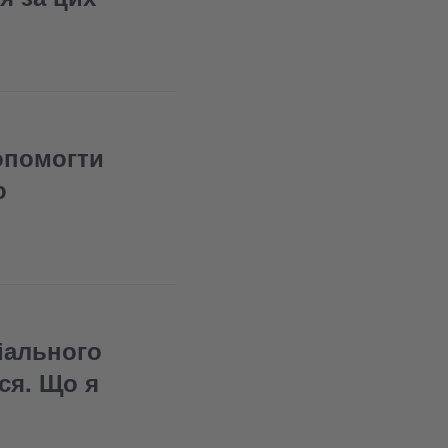
опомогти
о
іального
ся. Що я