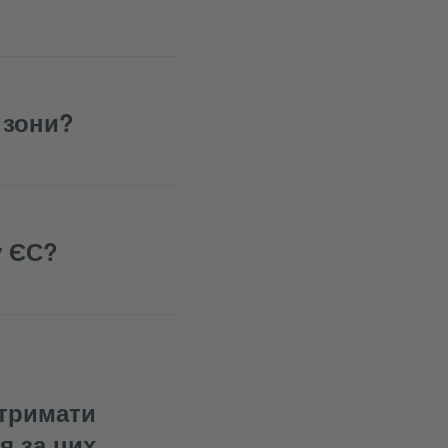
 зони?
у ЄС?
отримати
я за цих