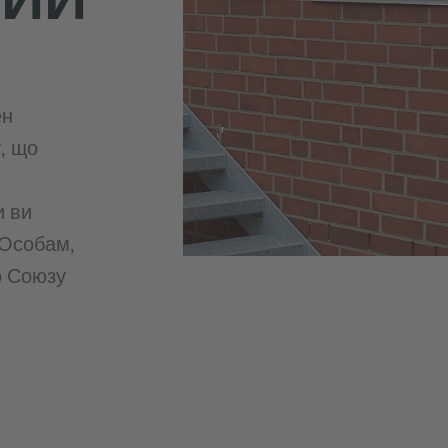
ен
, що
и ви
 Особам,
о Союзу