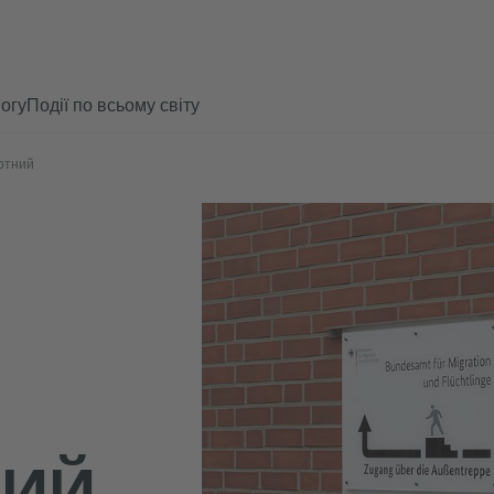
огу
Події по всьому світу
ортний
НИЙ