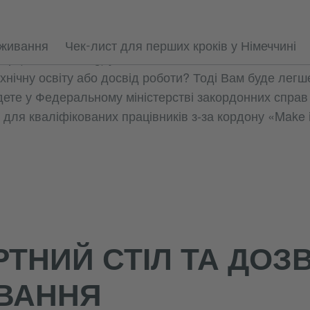
ізу в посольстві (або консульстві) Німеччини у Вашій
оживання
Чек-лист для перших кроків у Німеччині
р (Arbeitsvertrag) у Німеччині або хтось із членів Ваш
нічну освіту або досвід роботи? Тоді Вам буде легше
ете у Федеральному міністерстві закордонних справ 
для кваліфікованих працівників з-за кордону «Make i
ТНИЙ СТІЛ ТА ДОЗВ
ВАННЯ