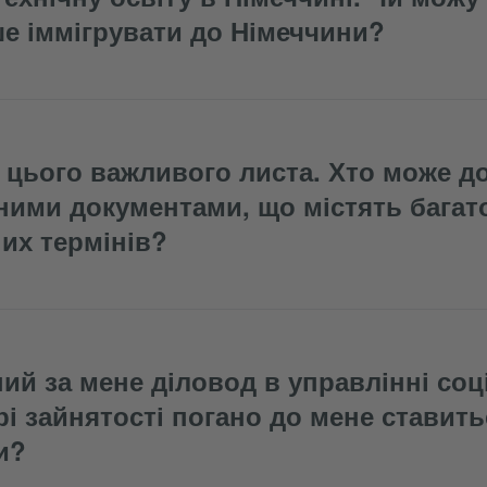
е іммігрувати до Німеччини?
 цього важливого листа. Хто може д
дними документами, що містять багат
их термінів?
ий за мене діловод в управлінні соц
рі зайнятості погано до мене ставить
и?