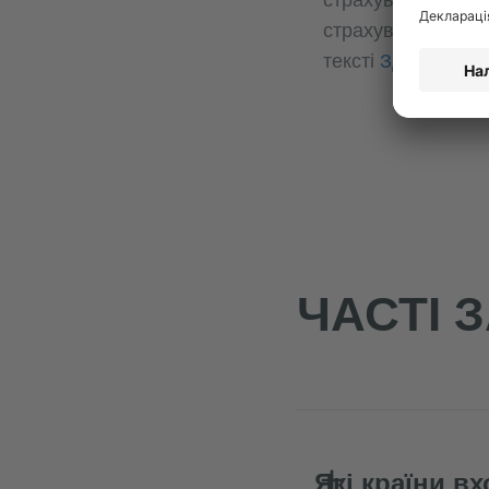
страхування на в
тексті
Здоров'я
і
с
ЧАСТІ 
Які країни в