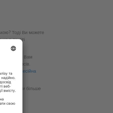
кою? Тоді Ви можете
 це в тексті
я допоможе Вам
ng) та курсів.
ання
і
професійна
те прочитати більше
, медичне
herung) та