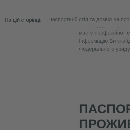
Ви можете отримати в
На цій сторінці:
Паспортний стіл та дозвіл на пр
маєте трудовий догові
маєте професійно-тех
Інформацію Ви знайд
Федерального уряду 
ПАСПОР
ПРОЖИ