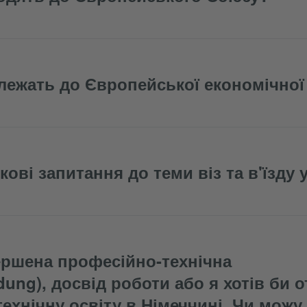
алежать до Європейської економічної
кові запитання до теми віз та в'їзду 
ершена професійно-технічна
ldung), досвід роботи або я хотів би 
ехнічну освіту в Німеччині. Чи можу 