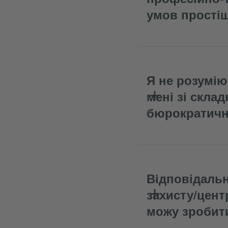
умов простіш
Я не розумію
мені зі скла
бюрократичн
Відповідальн
захисту/цент
можу зробит