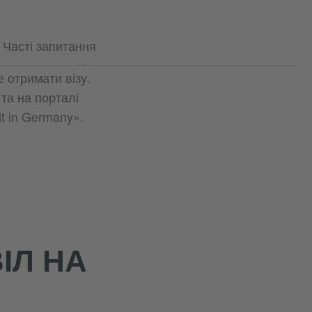
 країні. Ви вже
Часті запитання
ої сім'ї живе тут? Ви
 отримати візу.
та на порталі
t in Germany».
ІЛ НА