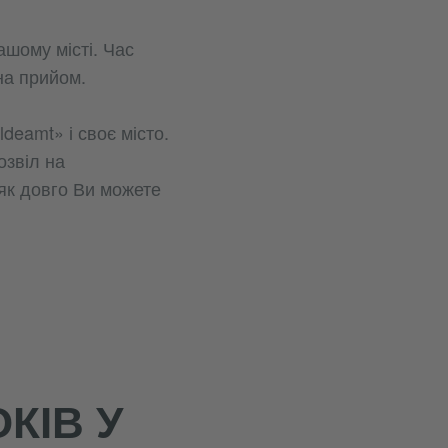
ашому місті. Час
на прийом.
deamt» і своє місто.
озвіл на
 як довго Ви можете
КІВ У