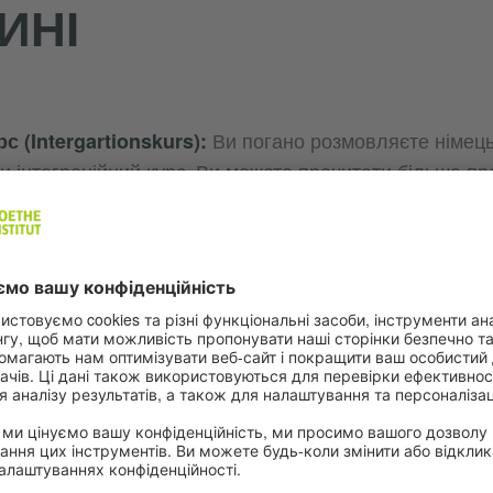
ИНІ
с (Intergartionskurs):
Ви погано розмовляєте німець
и інтеграційний курс. Ви можете прочитати більше про
с
.
 професійна освіти:
Агентство з працевлаштуванн
надасть інформацію щодо професійної освіти (Ausbildu
 Ви знайдете в тексті
Робота - пошук роботи
та
навч
ти в Німеччині зобов'язані ходити до школи. Ви може
огляд за дітьми
та
Шкільна система
.
кі види страхування є дуже важливими: перш за все
kenversicherung), пенсійне страхування (Rentenversic