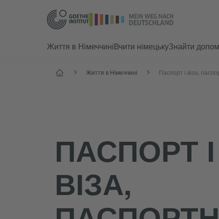
Життя в Німеччині
Вчити німецьку
Знайти допом
Головнa
Життя в Німеччині
Паспорт і віза, пасп
ПАСПОРТ І
ВІЗА,
ПАСПОРТ