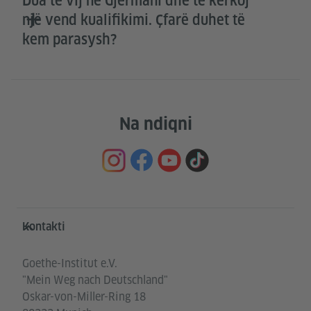
Dua të vij në Gjermani dhe të kërkoj
një vend kualifikimi. Çfarë duhet të
kem parasysh?
Na ndiqni
Service- und Informationsbereich
Kontakti
Goethe-Institut e.V.
"Mein Weg nach Deutschland"
Oskar-von-Miller-Ring 18