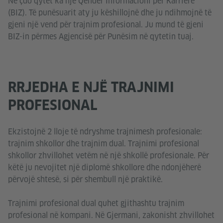
Në çdo qytet ka një Qendër Informacioni për Karrierë
(BIZ). Të punësuarit aty ju këshillojnë dhe ju ndihmojnë të
gjeni një vend për trajnim profesional. Ju mund të gjeni
BIZ-in përmes Agjencisë për Punësim në qytetin tuaj.
RRJEDHA E NJË TRAJNIMI
PROFESIONAL
Ekzistojnë 2 lloje të ndryshme trajnimesh profesionale:
trajnim shkollor dhe trajnim dual. Trajnimi profesional
shkollor zhvillohet vetëm në një shkollë profesionale. Për
këtë ju nevojitet një diplomë shkollore dhe ndonjëherë
përvojë shtesë, si për shembull një praktikë.
Trajnimi profesional dual quhet gjithashtu trajnim
profesional në kompani. Në Gjermani, zakonisht zhvillohet