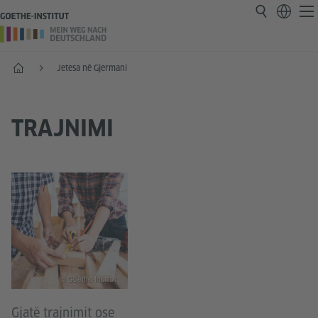
Faqja e parë
Jetesa në Gjermani
TRAJNIMI
© Goethe-Institut
Gjatë trajnimit ose