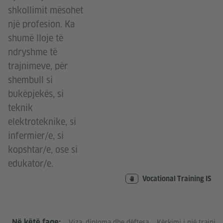
shkollimit mësohet
një profesion. Ka
shumë lloje të
ndryshme të
trajnimeve, për
shembull si
bukëpjekës, si
teknik
elektroteknike, si
infermier/e, si
kopshtar/e, ose si
edukator/e.
Vocational Training IS
Në këtë faqe:
Viza, diploma dhe dëftesa
Kërkimi i një trajnim