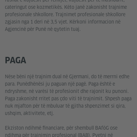
cateringut ose kozmetikës. Këto janë zakonisht trajnime
profesionale shkollore. Trajnimet profesionale shkollore
zgjasin nga 1 deri në 3,5 vjet. Kërkoni informacion në
Agjencinë për Punë në qytetin tuaj.
PAGA
Nëse bëni një trajnim dual në Gjermani, do të merrni edhe
para. Punëdhënësi ju paguan një pagë. Paga është e
ndryshme, në varësi të profesionit dhe rajonit ku punoni.
Paga zakonisht rritet pas çdo viti të trajnimit. Shpesh paga
nuk mjafton për të mbuluar të gjitha shpenzimet si qira,
ushqim, aktivitete, etj.
Ekziston ndihmë financiare, për shembull BAföG ose
ndihma për trajnimin profesional (BAB). Pyetni në