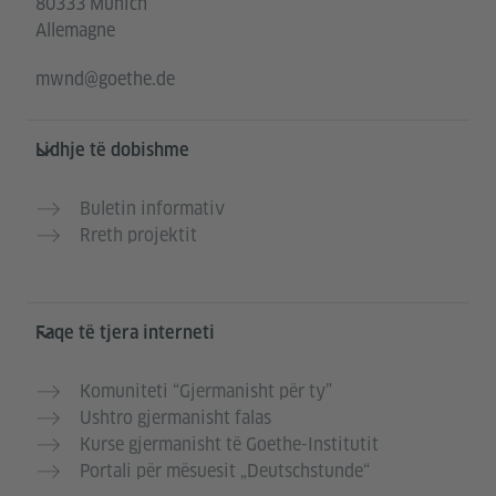
80333 Munich
Allemagne
mwnd@goethe.de
Lidhje të dobishme
Buletin informativ
Rreth projektit
Faqe të tjera interneti
Komuniteti “Gjermanisht për ty”
Ushtro gjermanisht falas
Kurse gjermanisht të Goethe-Institutit
Portali për mësuesit „Deutschstunde“