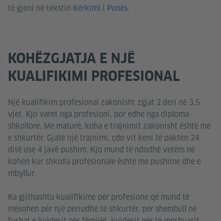
të gjeni në tekstin
Kërkimi i Punës
.
KOHËZGJATJA E NJË
KUALIFIKIMI PROFESIONAL
Një kualifikim profesional zakonisht zgjat 2 deri në 3,5
vjet. Kjo varet nga profesioni, por edhe nga diploma
shkollore. Me maturë, koha e trajnimit zakonisht është më
e shkurtër. Gjatë një trajnimi, çdo vit keni të paktën 24
ditë ose 4 javë pushim. Kjo mund të ndodhë vetëm në
kohën kur shkolla profesionale është me pushime dhe e
mbyllur.
Ka gjithashtu kualifikime për profesione që mund të
mësohen për një periudhë të shkurtër, për shembull në
fushat e kujdesit për fëmijët, kujdesit për të moshuarit,