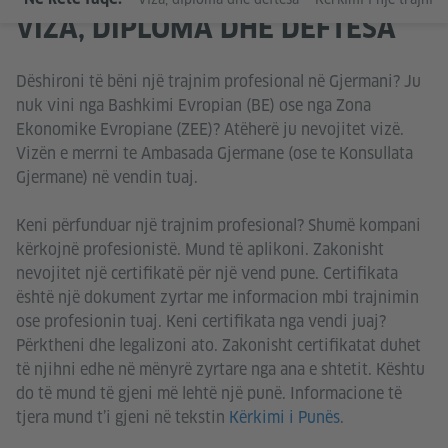
VIZA, DIPLOMA DHE DËFTESA
Dëshironi të bëni një trajnim profesional në Gjermani? Ju
nuk vini nga Bashkimi Evropian (BE) ose nga Zona
Ekonomike Evropiane (ZEE)? Atëherë ju nevojitet vizë.
Vizën e merrni te Ambasada Gjermane (ose te Konsullata
Gjermane) në vendin tuaj.
Keni përfunduar një trajnim profesional? Shumë kompani
kërkojnë profesionistë. Mund të aplikoni. Zakonisht
nevojitet një certifikatë për një vend pune. Certifikata
është një dokument zyrtar me informacion mbi trajnimin
ose profesionin tuaj. Keni certifikata nga vendi juaj?
Përktheni dhe legalizoni ato. Zakonisht certifikatat duhet
të njihni edhe në mënyrë zyrtare nga ana e shtetit. Kështu
do të mund të gjeni më lehtë një punë. Informacione të
tjera mund t’i gjeni në tekstin
Kërkimi i Punës
.