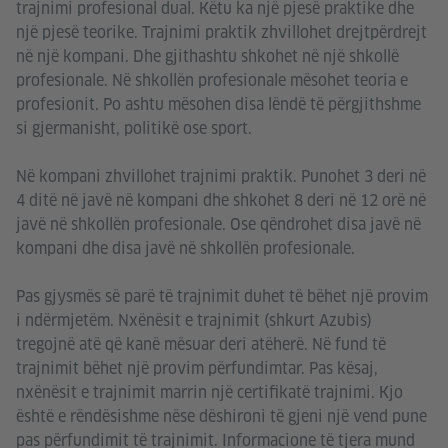
trajnimi profesional dual. Këtu ka një pjesë praktike dhe
një pjesë teorike. Trajnimi praktik zhvillohet drejtpërdrejt
në një kompani. Dhe gjithashtu shkohet në një shkollë
profesionale. Në shkollën profesionale mësohet teoria e
profesionit. Po ashtu mësohen disa lëndë të përgjithshme
si gjermanisht, politikë ose sport.
Në kompani zhvillohet trajnimi praktik. Punohet 3 deri në
4 ditë në javë në kompani dhe shkohet 8 deri në 12 orë në
javë në shkollën profesionale. Ose qëndrohet disa javë në
kompani dhe disa javë në shkollën profesionale.
Pas gjysmës së parë të trajnimit duhet të bëhet një provim
i ndërmjetëm. Nxënësit e trajnimit (shkurt Azubis)
tregojnë atë që kanë mësuar deri atëherë. Në fund të
trajnimit bëhet një provim përfundimtar. Pas kësaj,
nxënësit e trajnimit marrin një certifikatë trajnimi. Kjo
është e rëndësishme nëse dëshironi të gjeni një vend pune
pas përfundimit të trajnimit. Informacione të tjera mund