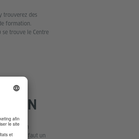
 y trouverez des
de formation.
 se trouve le Centre
ATION
 formation en
 accéder, il faut un