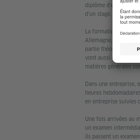
diplôme d’enseignemen
d’un stage.
La formation professi
Allemagne, la plupart 
partie théorique et un
vont aussi dans une éc
matières générales com
Dans une entreprise, o
heures hebdomadaires à
en entreprise suivies 
Une fois arrivées au m
un examen intermédiair
ils passent un examen f