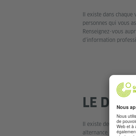
Il existe dans chaque 
personnes qui vous as
Renseignez-vous auprès
d’information professi
LE DÉRO
Il existe deux types d
alternance. La formatio