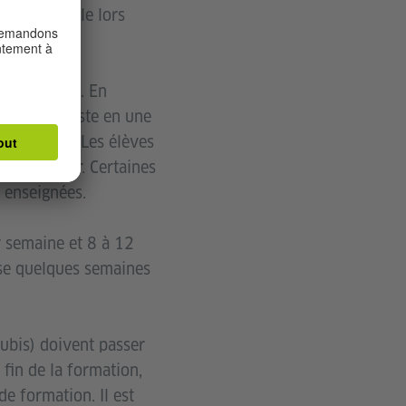
e par exemple lors
 entreprise. En
. Elle consiste en une
entreprise. Les élèves
 leur métier. Certaines
 enseignées.
r semaine et 8 à 12
sse quelques semaines
zubis) doivent passer
 fin de la formation,
de formation. Il est