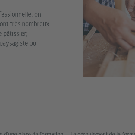
essionnelle, on
sont très nombreux
 pâtissier,
 paysagiste ou
e d’une place de formation
Le déroulement de la form