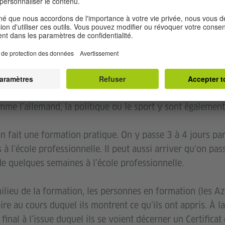
t secondaire et parfois une certaine expérience, acquis
onnelle en alternance est également appelée formation en
des formations professionnelles sont faites en alternance
e partie pratique, qui est effectuée directement dans une 
ole professionnelle où ils apprennent les théories liées à
me l’allemand, la politique ou le sport y sont également
n fait une formation pratique. On y passe 3 à 4 jours pa
 l’école professionnelle. Il peut aussi arriver qu’on pa
de quelques semaines à l’école professionnelle.
ilieu de la formation, les personnes en formation (les A
e au cours duquel ils montrent ce qu’ils ont appris. À la
inal à l’issue duquel ils se voient décerner un Certificat 