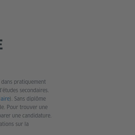
E
t dans pratiquement
d’études secondaires.
aire
). Sans diplôme
lle. Pour trouver une
arer une candidature.
tions sur la