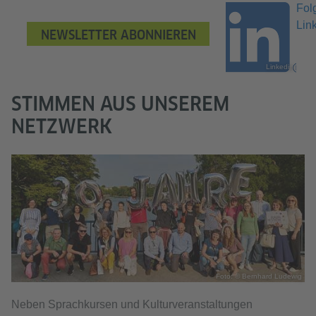
Fol
Lin
NEWSLETTER ABONNIEREN
Linkedin
STIMMEN AUS UNSEREM
NETZWERK
Foto: © Bernhard Ludewig
Neben Sprachkursen und Kulturveranstaltungen