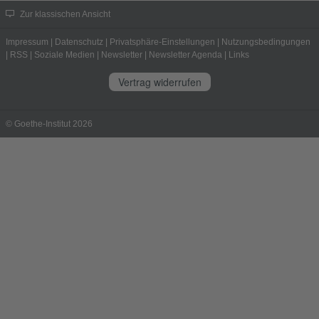
Zur klassischen Ansicht
Impressum
|
Datenschutz
|
Privatsphäre-Einstellungen
|
Nutzungsbedingungen
|
RSS
|
Soziale Medien
|
Newsletter
|
Newsletter Agenda
|
Links
Vertrag widerrufen
© Goethe-Institut 2026