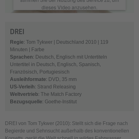
dieses Video anzusehen.
Mehr Informationen
DREI
Akzeptieren
Regie
: Tom Tykwer | Deutschland 2010 | 119
Minuten | Farbe
Sprachen
: Deutsch, Englisch mit Untertiteln
Untertitel in Deutsch, Englisch, Spanisch,
Französisch, Portugiesisch
Ausleihformate
: DVD, 35 mm
US-Verleih
: Strand Releasing
Weltvertrieb
: The Match Factory
Bezugsquelle
: Goethe-Institut
DREI von Tom Tykwer (2010): Stellt sich die Frage nach
Begierde und Sehnsucht außerhalb des konventionellen
Korsetts, gerät die Welt schnell in wildes Fahrwasser.