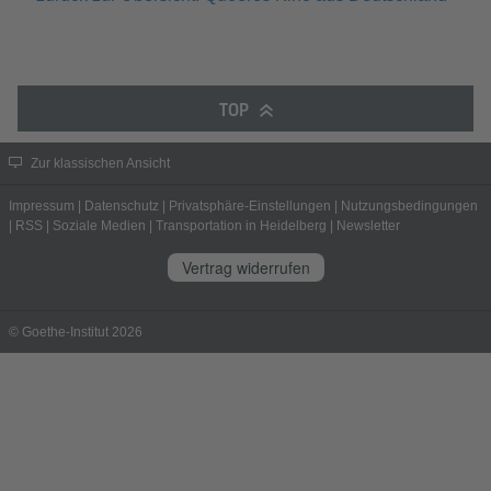
TOP
Zur klassischen Ansicht
Impressum
|
Datenschutz
|
Privatsphäre-Einstellungen
|
Nutzungsbedingungen
|
RSS
|
Soziale Medien
|
Transportation in Heidelberg
|
Newsletter
Vertrag widerrufen
© Goethe-Institut 2026