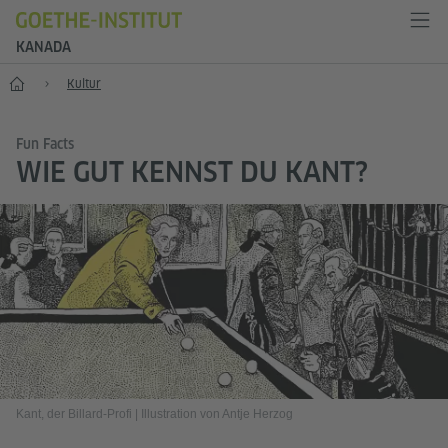
KANADA
Start
Kultur
Fun Facts
WIE GUT KENNST DU KANT?
Kant, der Billard-Profi
|
Illustration von Antje Herzog