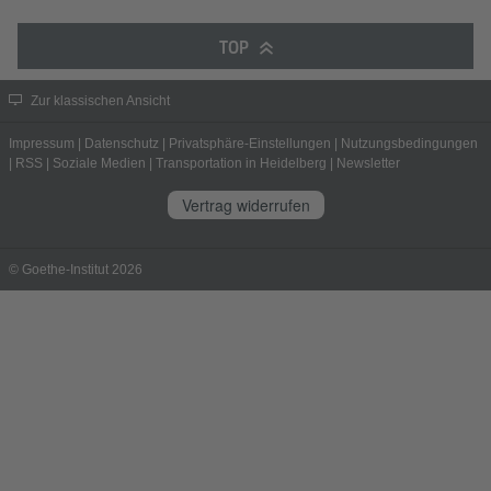
TOP
Zur klassischen Ansicht
Impressum
|
Datenschutz
|
Privatsphäre-Einstellungen
|
Nutzungsbedingungen
|
RSS
|
Soziale Medien
|
Transportation in Heidelberg
|
Newsletter
Vertrag widerrufen
© Goethe-Institut 2026