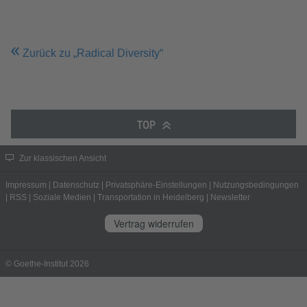
Zurück zu „Radical Diversity“
TOP
Zur klassischen Ansicht
Impressum
|
Datenschutz
|
Privatsphäre-Einstellungen
|
Nutzungsbedingungen
|
RSS
|
Soziale Medien
|
Transportation in Heidelberg
|
Newsletter
Vertrag widerrufen
© Goethe-Institut 2026