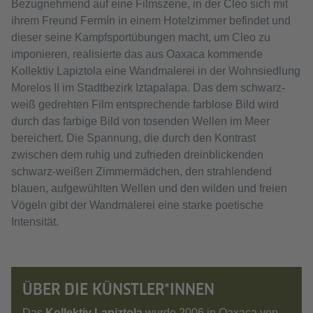
Bezugnehmend auf eine Filmszene, in der Cleo sich mit
ihrem Freund Fermín in einem Hotelzimmer befindet und
dieser seine Kampfsportübungen macht, um Cleo zu
imponieren, realisierte das aus Oaxaca kommende
Kollektiv Lapiztola eine Wandmalerei in der Wohnsiedlung
Morelos II im Stadtbezirk Iztapalapa. Das dem schwarz-
weiß gedrehten Film entsprechende farblose Bild wird
durch das farbige Bild von tosenden Wellen im Meer
bereichert. Die Spannung, die durch den Kontrast
zwischen dem ruhig und zufrieden dreinblickenden
schwarz-weißen Zimmermädchen, den strahlendend
blauen, aufgewühlten Wellen und den wilden und freien
Vögeln gibt der Wandmalerei eine starke poetische
Intensität.
ÜBER DIE KÜNSTLER*INNEN
Das
Kollektiv Lapiztola
wurde 2006 in Oaxaca von