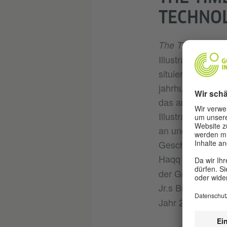
TECHNO
The Timeline of
Illustrators Abu
situiert Techno-K
jahrhunderteüber
das am Ende der 
Illustrationen u
an und synchron
Geschichte Schwa
Haqq in seinem 
der Graphic Nove
Jr.s Buch über d
Jahr 2021.