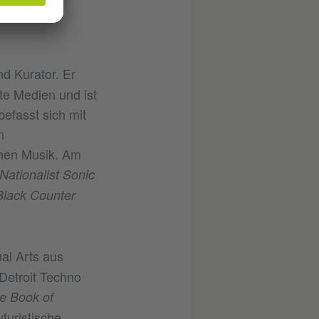
nd Kurator. Er
te Medien und ist
efasst sich mit
n
chen Musik. Am
Nationalist Sonic
Black Counter
ual Arts aus
 Detroit Techno
e Book of
uturistische