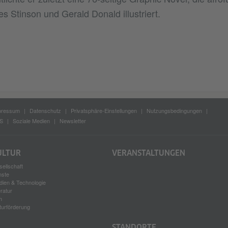
 Stinson und Gerald Donald illustriert.
pressum
Datenschutz
Privatsphäre-Einstellungen
Nutzungsbedingungen
S
Soziale Medien
Newsletter
ULTUR
VERANSTALTUNGEN
ellschaft
nste
dien & Technologie
eratur
m
turförderung
STANDORTE