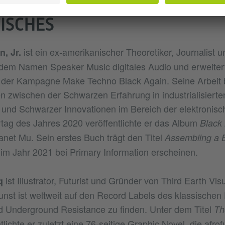
ISCHES
ist ein ex-amerikanischer Theoretiker, Journalist u
, Jr.
 dem Namen Speaker Music digitales Audio und erweiter
er der Kampagne Make Techno Black Again. Seine Arbeit b
 zwischen der Schwarzen Erfahrung in industrialisierte
 und Schwarzer Innovationen im Bereich der elektronis
tag des Jahres 2020 veröffentlichte er das Album
Black 
anet Mu. Sein erstes Buch trägt den Titel
Assembling a 
im Jahr 2021 bei Primary Information erscheinen.
ist Illustrator, Futurist und Gründer von Third Earth Vis
q
unst ist weltweit auf den Record Labels des klassischen
d Underground Resistance zu finden. Unter dem Titel
Th
tlichte er zuletzt eine 76-seitige Graphic Novel, die afrof