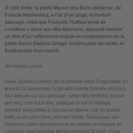
À côté d’elle, la petite Manon des
Bons débarras
, de
Francis Mankiewicz, a l’air d’un ange, et l’enfant
sauvage, celui que François Truffaut tente de
« civiliser » dans son film éponyme, apparaît comme
un être d’un raffinement exquis en comparaison de la
petite Benni (Helena Zengel, foudroyante de vérité, et
foudroyante tout court!).
Von André Lavoie
Dans
System Crasher
, de la cinéaste Nora Fingscheidt, on
pourrait la surnommer la tornade blonde tant elle réussit à
tout détruire sur son passage : briser des fenêtres, casser
des nez, crier à tue-tête, pratiquer le vol à l’étalage,
prendre ses jambes à son cou en pleine nuit, en pleine
forêt, ou en plein hiver, rien ne l’arrête. Surtout pas son
immense colère que personne ne semble en mesure de
canaliser, sauf peut-être Micha (Albrecht Schuch, d’une