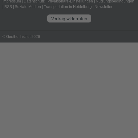
Impressum
|
Datenschutz
|
Privatsphäre-Einstellungen
|
Nutzungsbedingungen
|
RSS
|
Soziale Medien
|
Transportation in Heidelberg
|
Newsletter
Vertrag widerrufen
© Goethe-Institut 2026