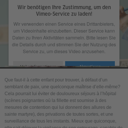
Wir benötigen Ihre Zustimmung, um den
Vimeo-Service zu laden!
Wir verwenden einen Service eines Drittanbieters,
um Videoinhalte einzubetten. Dieser Service kann
Daten zu Ihren Aktivitäten sammeln. Bitte lesen Sie
die Details durch und stimmen Sie der Nutzung des
Service zu, um dieses Video anzusehen.
Mehr Informationen
Akzeptieren
Systemsprenger Trailer
from
Festival des deutschen Films
on
Vimeo
.
Que faut-il à cette enfant pour trouver, à défaut d’un
semblant de paix, une quelconque maîtrise d’elle-même?
Cela pourrait lui éviter de douloureux séjours à l’hôpital
(scènes poignantes où la fillette est soumise à des
mesures de contention qui lui donnent des allures de
sainte martyre), des privations de toutes sortes, et une
surveillance de tous les instants. Mieux que quiconque,
elle sait déjouer la vigilance de son entourage, capable de