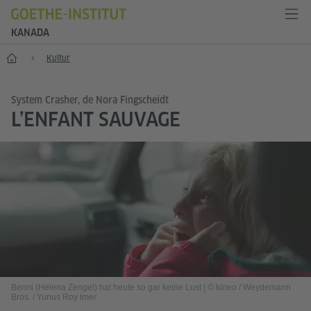
KANADA
Start
Kultur
System Crasher, de Nora Fingscheidt
L’ENFANT SAUVAGE
Benni (Helena Zengel) hat heute so gar keine Lust
|
© kineo / Weydemann
Bros. / Yunus Roy Imer