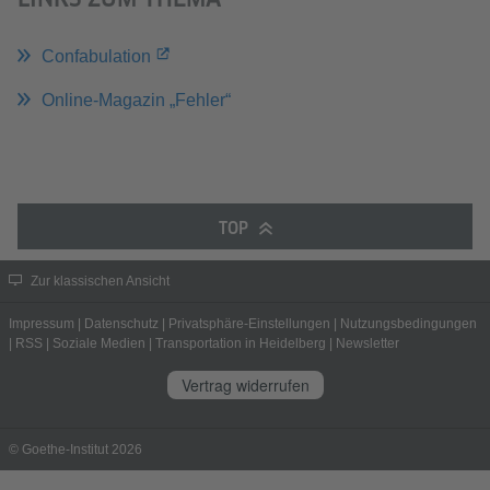
Confabulation
Online-Magazin „Fehler“
TOP
Zur klassischen Ansicht
Impressum
|
Datenschutz
|
Privatsphäre-Einstellungen
|
Nutzungsbedingungen
|
RSS
|
Soziale Medien
|
Transportation in Heidelberg
|
Newsletter
Vertrag widerrufen
© Goethe-Institut 2026