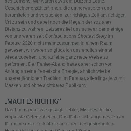
des Lernens. Wir waren etwa ein Dutzend Leute,
Geschichtenerzähler*innen, die umherwuselten und
herumliefen und versuchten, zur richtigen Zeit am richtigen
Ort zu sein und dabei noch die Regeln der sozialen
Distanz zu wahren. Letzteres fiel uns schwer, denn einige
von uns waren seit Confabulations
Shortest Story
im
Februar 2020 nicht mehr zusammen in einem Raum
gewesen, wir waren so glücklich uns endlich einmal
wiederzusehen, und auf eine ganz neue Weise zu
performen. Der Fehler-Abend hatte daher schon von
Anfang an eine frenetische Energie, ähnlich wie bei
unserer jährlichen Tradition im Februar, allerdings jetzt mit
Masken und ohne sichtbares Publikum.
„MACH ES RICHTIG“
Das Thema war, wie gesagt, Fehler, Missgeschicke,
verpasste Gelegenheiten. Das fühlte sich angemessen an
für meine erste Teilnahme an einer Live gestreamten-
Hybrid-Veranstaltung mit Clips und Zoom