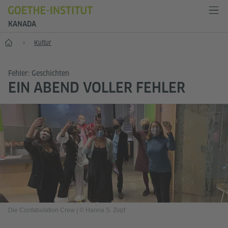
KANADA
Start
Kultur
Fehler: Geschichten
EIN ABEND VOLLER FEHLER
Die Confabulation Crew
|
© Hanna S. Zopf