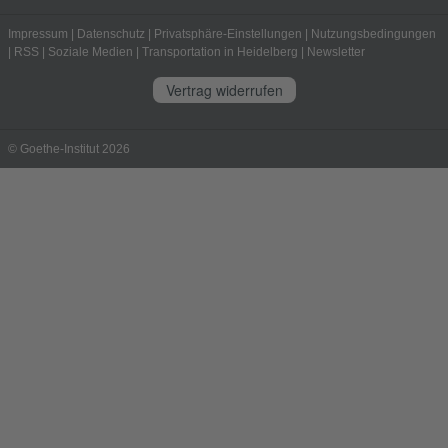
Impressum
|
Datenschutz
|
Privatsphäre-Einstellungen
|
Nutzungsbedingungen
|
RSS
|
Soziale Medien
|
Transportation in Heidelberg
|
Newsletter
Vertrag widerrufen
© Goethe-Institut 2026